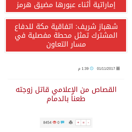
إماراتية أثناء عبورها مضيق هرمز
قفزة عالمية جديدة لتخصصات «الإعلام» بالأكاديمية العربية هيئة AQAS الألمانية تمنح برامج الإعلام بالأكاديمية العربية الاعتماد غير المشروط وفق المعايير الأوروبية..
شهباز شريف: اتفاقية مكة للدفاع
المشترك تمثل محطة مفصلية في
بمشاركة السعودية.. اجتماع رباعي يبحث خفض التصعيد ومعالجة التحديات الأمنية الراهنة
مسار التعاون
وزير الخارجية السعودي: جميع إجراءات إسرائيل الأحادية في أراضي فلسطين باطلة
جمعية طويق تحقق 97.35% في الحوكمة وتُصنف ضمن الكيانات متناهية الكبر وتحصد شهادة الآيزو للعام الثالث على التوالي
01/11/2017
1:39 م
“الفرصة الأخيرة”.. ترامب: المحادثات مع إيران جارية الآن
القصاص من الإعلامي قاتل زوجته
طعناً بالدمام
ورقة بحثية: التحالف البحري الدفاعي بقيادة الرياض يعيد صياغة مفهوم أمن البحار
شهباز شريف: اتفاقية مكة للدفاع المشترك تمثل محطة مفصلية في مسار التعاون
8454
0
+
=
-