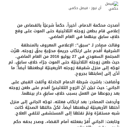
أن نيوز - فيصل حكمى
أصدرت محكمة الدمام، أخيراً، حكماً شرعيّاً بالقصاص من
إعلامي قام بطعن زوجته الثلاثينية حتى الموت على وقع
خلافٍ سابقٍ بينهما في العام الماضي.
وقالت مصادر لـ “سبق”: الإعلامي المعروف بالمنطقة
الشرقية أٌقدم على ارتكاب جريمةٍ مدوّيةٍ بحقّ زوجته، هزّت
المجتمع السعودي في 27 يوليو 2016 من العام الماضي،
حيث طعن زوجته الثلاثينيّة حتى الموت جرّاء خلافٍ سابقٍ، ثم
توجّه إلى منزل شقيقة زوجته الأربعينيّة ليطعنها أيضاً؛ ما
أدّى إلى إصابتها بجروح.
وأضافت: باشرت شرطة الدمام الحادثة وألقت القبض على
الجاني؛ حيث تبيّن أنّ الزوج الثلاثينيٌّ أقدم على طعن زوجته
بعد رجوعها من العمل بسبب خلافٍ سابقٍ دار بينهما.
وأردفت المصادر: بعد ارتكاب فعلته، توجّه الجاني إلى منزل
أختها الأربعينيّة ليطعنها أيضاً، لكنّ حالتها الصحيّة كانت
شبه مستقرّة وتمّ نقلها إلى المستشفى لتلقي العلاج.
وتابعت: الجاني أٌقرّ بفعلته أمام القضاء، وصدر بحقه حكم