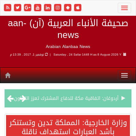
صحيفة الأنباء العربية (آن) aan-
news
Arabian Alanbaa News
8 August 2026 Y |
Saturday , 24 Safar 1448 H as
نوفمبر 1, 2017 , 13:39 م
أردوغان: اتفاقية مكة للدفاع المشترك تعزز التعاون الأمني ولا تستهدف أي دولة
سمو وزير الخارجية : اتفاقية مكة تعكس الإرادة السياسية لحماية أمن المنطقة
وزارة الخارجية: المملكة تدين وتستنكر
بأشد العبارات استهداف ناقلة
صدور بيان مشترك لقمة مكة المكرمة للدفاع المشترك بين المملكة العربية السعودية والجمهورية التركية وجمهورية باكستان الإسلامية.