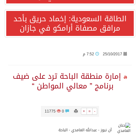
الطاقة السعودية: إخماد حريق بأحد
أردوغان: اتفاقية مكة للدفاع المشترك تعزز التعاون الأمني ولا تستهدف أي دولة
مرافق مصفاة أرامكو في جازان
سمو وزير الخارجية : اتفاقية مكة تعكس الإرادة السياسية لحماية أمن المنطقة
صدور بيان مشترك لقمة مكة المكرمة للدفاع المشترك بين المملكة العربية السعودية والجمهورية التركية وجمهورية باكستان الإسلامية.
25/10/2017
7:52 م
قفزة عالمية جديدة لتخصصات «الإعلام» بالأكاديمية العربية هيئة AQAS الألمانية تمنح برامج الإعلام بالأكاديمية العربية الاعتماد غير المشروط وفق المعايير الأوروبية..
إمارة منطقة الباحة ترد على ضيف
برنامج ” معالي المواطن “
بمشاركة السعودية.. اجتماع رباعي يبحث خفض التصعيد ومعالجة التحديات الأمنية الراهنة
وزير الخارجية السعودي: جميع إجراءات إسرائيل الأحادية في أراضي فلسطين باطلة
11775
0
+
=
-
المنظمة العربية للتنمية الإدارية: توصيات الملتقى العربي الأول للذكاء الاصطناعي وريادة الأعمال، دور الذكاء الاصطناعي في تعزيز ريادة الأعمال وبناء القدرات البشرية
آن نيوز - عبدالله الغامدي - الباحة