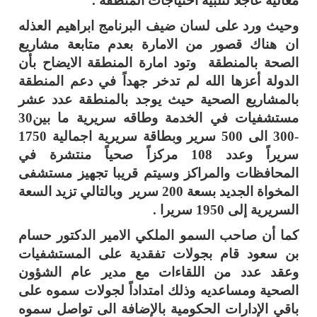
معاليه عاجلاً لتلبية احتياجات المنطقة .
وحيث ورد على لسان ضيف البرنامج ابراهيم العذله
ان هناك قصور من الامارة بعدم متابعة مشاريع
الصحة بالمنطقة وتود امارة المنطقة الايضاح بأن
الدولة أعزها الله لم تدخر جهداً في دعم المنطقة
بالمشاريع الصحية حيث يوجد بالمنطقة عدد عشر
مستشفيات في الخدمة وطاقه سريرية ما بين30
-300 الى 500 سرير وبطاقة سريرية اجمالية 1750
سريراً وعدد 108 مركزاً صحياً منتشرة في
المحافظات والمراكز وسيتم قريبا تجهيز مستشفى
المخواة الجديد بسعة 200 سرير وبالتالي تزيد السعة
السريرية إلى 1950 سريرا .
كما أن صاحب السمو الملكي الامير الدكتور حسام
بن سعود قام بجولات تفقدية على المستشفيات
وعقد عدد من اللقاءات مع مدير عام الشؤون
الصحية ومساعديه وذلك امتداداً لجولات سموه على
باقي الإدارات الحكومية بالإضافة الى تواصل سموه