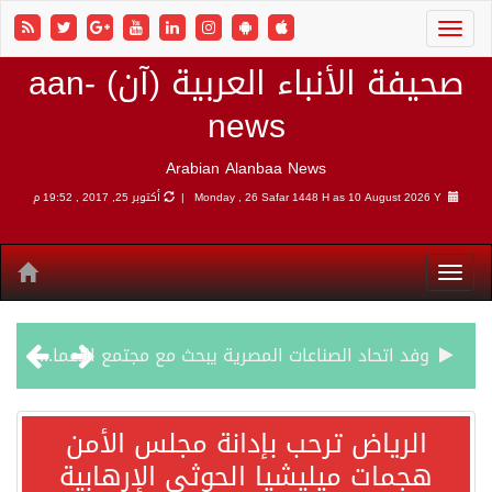
صحيفة الأنباء العربية (آن) aan-
news
Arabian Alanbaa News
10 August 2026 Y |
Monday , 26 Safar 1448 H as
أكتوبر 25, 2017 , 19:52 م
وفد اتحاد الصناعات المصرية يبحث مع مجتمع الأعمال الهندي فرص الاستثمار والتصنيع المشترك
الرياض ترحب بإدانة مجلس الأمن هجمات ميليشيا الحوثي الإرهابية
الرياض ترحب بإدانة مجلس الأمن
هجمات ميليشيا الحوثي الإرهابية
شهباز شريف: اتفاقية مكة للدفاع المشترك تمثل محطة مفصلية في مسار التعاون