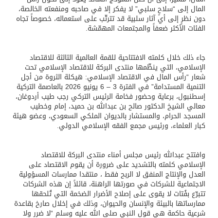
المال إلى “سلاحٍ سلبي” لا يفكر إلا في صاحبه ومنفعته الخالصة،
دون نظرٍ إلى أي آثار سلبية قد تترتّب على استعماله، خصوصاً تجاه
الفئات الأكثر ضعفاً والمجتمعات المهمّشة.
جاء ذلك خلال كلمته الافتتاحية للقمة العالمية الثالثة للاقتصاد
الإسلامي، التي ينظّمها منتدى البركة للاقتصاد الإسلامي تحت
شعار “رأس المال في الاقتصاد الإسلامي: هيكلة الثروة من أجل
التنمية المستدامة” في الفترة 3 – 6 يونيو 2026 بالعاصمة التركية
إسطنبول، برعاية وحضور فخامة الرئيس التركي رجب طيب أردوغان،
معالي الشيخ الدكتور صالح بن عبدالله بن حميد، إمام وخطيب
المسجد الحرام، والمستشار بالديوان الملكي السعودي، وعضو هيئة
كبار العلماء، ورئيس مجمع الفقه الإسلامي الدولي.
وافتتح عبدالله رئيس مجلس أمناء منتدى البركة للاقتصاد
الإسلامي كلمته بالتشديد على ضرورة أن يقوم الاقتصاد على
العدل والإنتاج المنفق لا الربح فقط ، منتقدا ممارسات المسؤولية
الاجتماعية للشركات في صورتها الراهنة، قائلاً إن هذه الشركات
تتبرّع بفُتات لا يقوى على إصلاح الأضرار الضخمة التي تُلحقها
ممارساتها بالبيئة والإنسان والحيوان، وذلك في إخلال صارخ بقاعدة
شرعية حاكمة هي قول النبي صلى الله عليه وسلم “لا ضرر ولا