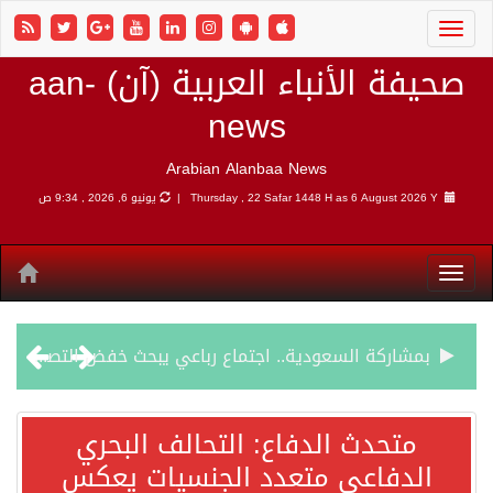
صحيفة الأنباء العربية (آن) aan-
news
Arabian Alanbaa News
6 August 2026 Y |
Thursday , 22 Safar 1448 H as
يونيو 6, 2026 , 9:34 ص
بمشاركة السعودية.. اجتماع رباعي يبحث خفض التصعيد ومعالجة التحديات الأمنية الراهنة
وزير الخارجية السعودي: جميع إجراءات إسرائيل الأحادية في أراضي فلسطين باطلة
متحدث الدفاع: التحالف البحري
الدفاعي متعدد الجنسيات يعكس
جمعية طويق تحقق 97.35% في الحوكمة وتُصنف ضمن الكيانات متناهية الكبر وتحصد شهادة الآيزو للعام الثالث على التوالي