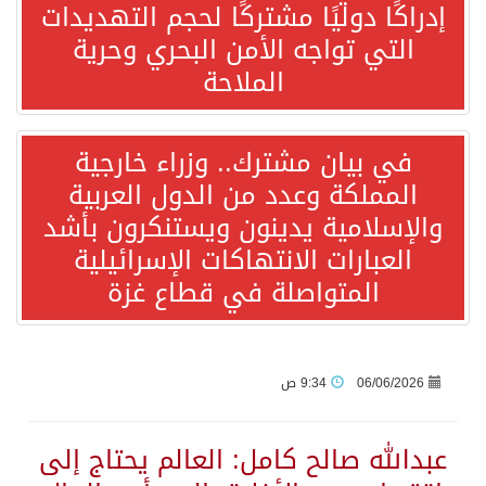
إدراكًا دوليًا مشتركًا لحجم التهديدات
التي تواجه الأمن البحري وحرية
“الفرصة الأخيرة”.. ترامب: المحادثات مع إيران جارية الآن
الملاحة
ورقة بحثية: التحالف البحري الدفاعي بقيادة الرياض يعيد صياغة مفهوم أمن البحار
في بيان مشترك.. وزراء خارجية
المملكة وعدد من الدول العربية
انطلاق المرحلة الأولى من مقابلات متطوعي كأس آسيا السعودية 2027 في الخبر
والإسلامية يدينون ويستنكرون بأشد
العبارات الانتهاكات الإسرائيلية
إعلام أميركي: مباحثات واشنطن وطهران ستركز على حرية الملاحة بهرمز
المتواصلة في قطاع غزة
ترامب: الأمير محمد بن سلمان يفضل الحوار بخصوص إيران لخفض التصعيد
السعودية لإيران: حريصون على مواصلة دورنا الإقليمي في إحلال الأمن والاستقرار
06/06/2026
9:34 ص
قفزة عالمية جديدة لتخصصات «الإعلام» بالأكاديمية العربية هيئة AQAS الألمانية تمنح برامج الإعلام بالأكاديمية العربية الاعتماد غير المشروط وفق المعايير الأوروبية..
عبدالله صالح كامل: العالم يحتاج إلى