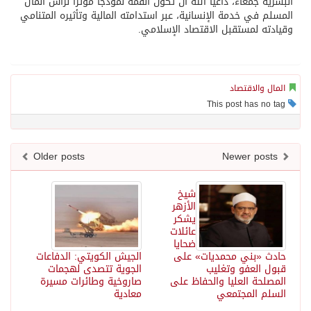
البشرية جمعاء، داعياً الله أن تكون القمة نموذجاً مؤثراً لرأس المال
المسلم في خدمة الإنسانية، عبر استدامته المالية وتأثيره المتنامي
وقيادته لمستقبل الاقتصاد الإسلامي.
المال والاقتصاد
This post has no tag
Older posts
Newer posts
شيخ
الأزهر
يشكر
عائلات
ضحايا
حادث «بني محمديات» على
الجيش الكويتي: الدفاعات
قبول العفو وتغليب
الجوية تتصدى لهجمات
المصلحة العليا والحفاظ على
صاروخية وطائرات مسيرة
السلم المجتمعي
معادية