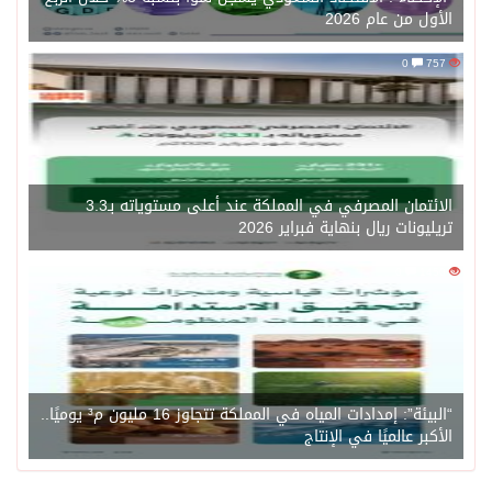
الأول من عام 2026
0
757
الائتمان المصرفي في المملكة عند أعلى مستوياته بـ3.3
تريليونات ريال بنهاية فبراير 2026
0
1450
“البيئة”: إمدادات المياه في المملكة تتجاوز 16 مليون م³ يوميًا..
الأكبر عالميًا في الإنتاج