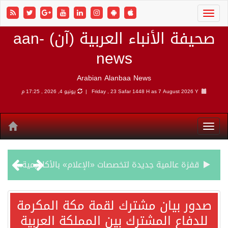
صحيفة الأنباء العربية (آن) aan-
news
Arabian Alanbaa News
7 August 2026 Y |
Friday , 23 Safar 1448 H as
يونيو 4, 2026 , 17:25 م
قفزة عالمية جديدة لتخصصات «الإعلام» بالأكاديمية العربية هيئة AQAS الألمانية تمنح برامج الإعلام بالأكاديمية العربية الاعتماد غير المشروط وفق المعايير الأوروبية..
بمشاركة السعودية.. اجتماع رباعي يبحث خفض التصعيد ومعالجة التحديات الأمنية الراهنة
صدور بيان مشترك لقمة مكة المكرمة
للدفاع المشترك بين المملكة العربية
وزير الخارجية السعودي: جميع إجراءات إسرائيل الأحادية في أراضي فلسطين باطلة