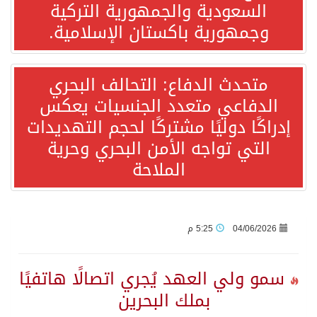
السعودية والجمهورية التركية
وجمهورية باكستان الإسلامية.
جمعية طويق تحقق 97.35% في الحوكمة وتُصنف ضمن الكيانات متناهية الكبر وتحصد شهادة الآيزو للعام الثالث على التوالي
متحدث الدفاع: التحالف البحري
“الفرصة الأخيرة”.. ترامب: المحادثات مع إيران جارية الآن
الدفاعي متعدد الجنسيات يعكس
إدراكًا دوليًا مشتركًا لحجم التهديدات
ورقة بحثية: التحالف البحري الدفاعي بقيادة الرياض يعيد صياغة مفهوم أمن البحار
التي تواجه الأمن البحري وحرية
الملاحة
انطلاق المرحلة الأولى من مقابلات متطوعي كأس آسيا السعودية 2027 في الخبر
إعلام أميركي: مباحثات واشنطن وطهران ستركز على حرية الملاحة بهرمز
04/06/2026
5:25 م
ترامب: الأمير محمد بن سلمان يفضل الحوار بخصوص إيران لخفض التصعيد
سمو ولي العهد يُجري اتصالًا هاتفيًا
صدور بيان مشترك لقمة مكة المكرمة للدفاع المشترك بين المملكة العربية السعودية والجمهورية التركية وجمهورية باكستان الإسلامية.
بملك البحرين