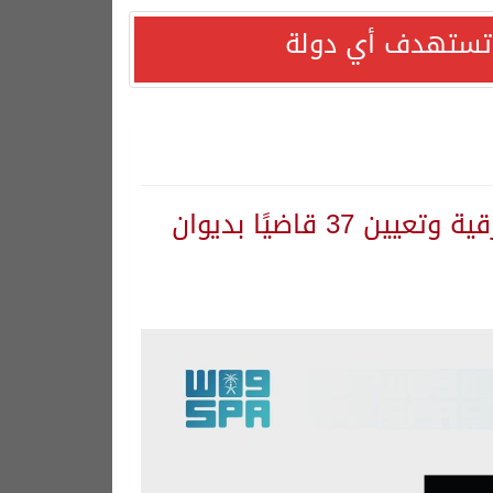
ا تستهدف أي دولة
خادم الحرمين الشريفين يصدر أمرًا ملكيًا بترقية وتعيين 37 قاضيًا بديوان