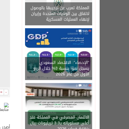
المملكة تعرب عن ترحيبها بالوصول
لاتفاق بين الولايات المتحدة وإيران
لإنهاء العمليات العسكرية
0
505
“الإحصاء”: الاقتصاد السعودي
يسجل نموًا بنسبة 3% خلال الربع
الأول من عام 2026
0
757
=
-
الائتمان المصرفي في المملكة عند
أعلى مستوياته بـ3.3 تريليونات ريال
أصدر خاد
بنهاية فبراير 2026