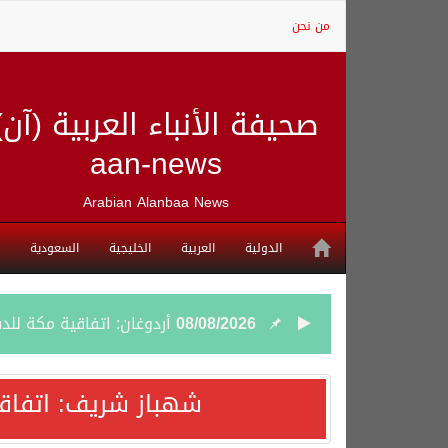
من نحن
صحيفة الأنباء العربية (آن)
aan-news
Arabian Alanbaa News
الدولية
العربية
الخليجية
السعودية
08/08/2026
أردوغان: اتفاقية مكة للد
08/08/2026
سمو وزير الخارجية : اتف
شهباز شريف: اتفاق
07/08/2026
صدور بيان مشترك لقمة مك