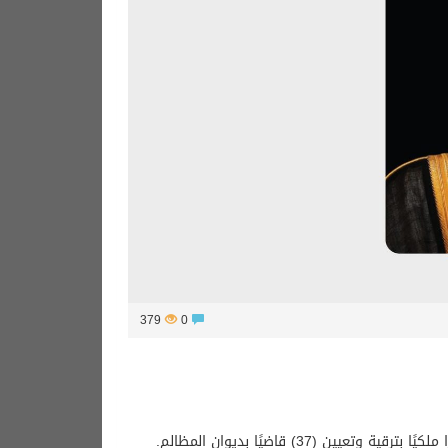
379
0
(37) قاضيًا بديوان المظالم.