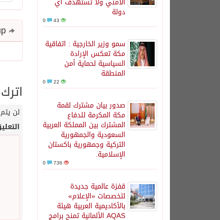
الأمني ولا تستهدف أي
دولة
0
43
Share and follow up
سمو وزير الخارجية : اتفاقية
مكة تعكس الإرادة
السياسية لحماية أمن
المنطقة
0
22
اترك 
صدور بيان مشترك لقمة
لن يتم 
مكة المكرمة للدفاع
المشترك بين المملكة العربية
التعلي
السعودية والجمهورية
التركية وجمهورية باكستان
الإسلامية.
0
736
قفزة عالمية جديدة
لتخصصات «الإعلام»
بالأكاديمية العربية هيئة
AQAS الألمانية تمنح برامج