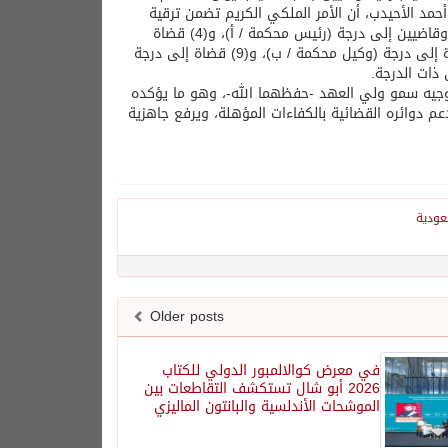
مد الأحيدب، أن الأمر الملكي الكريم تضمن ترقية
(3) قضاة إلى درجة (رئيس محكمة استئناف)، وقاضٍ إلى درجة (قاضي استئناف)، وقاضيين إلى درجة (رئيس محكمة / أ)، و(4) قضاة
إلى درجة (رئيس محكمة / ب)، و(7) قضاة إلى درجة (وكيل محكمة / أ)، و(4) قضاة إلى درجة (وكيل محكمة / ب)، و(9) قضاة إلى درجة
توجيه سمو ولي العهد -حفظهما الله-، وهو ما يؤكده
عم دوائره القضائية بالكفاءات المؤهلة، ويرفع جاهزية
عودية
Older posts
في معرض كوالالمبور الدولي للكتاب
2026 أبو شال تستكشف التقاطعات بين
الموشحات الأندلسية والبانتون الماليزي