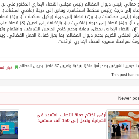
معالي رئيس ديوان المظالم رئيس مجلس القضاء الإداري الدكتور علي بن أح
ي / ب)، بالإضافة إلى تعيين (3) قضاة على ذات الدرجة.
“إن القضاء الإداري يحظى برعاية ودعم خادم الحرمين الشريفين واهتمام و
أمر الملكي الكريم بدعم ديوان المظالم؛ بما يعزز كفاءة العمل القضائي، ويد
مة لمواصلة مسيرة القضاء الإداري الرائدة”.
اخبار الس
أرفى تختتم حملة التصلب المتعدد في
الشرقية وتصل إلى 150 ألف مستفيد