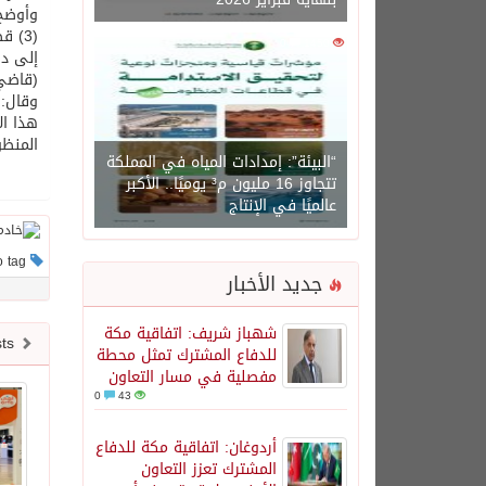
وأوضح 
0
1450
(قاضي / أ)، و(4) قضاة إلى درجة (قاض
وقال: 
هذا ال
المنظو
“البيئة”: إمدادات المياه في المملكة
تتجاوز 16 مليون م³ يوميًا.. الأكبر
عالميًا في الإنتاج
This post has no tag
جديد الأخبار
شهباز شريف: اتفاقية مكة
Newer posts
للدفاع المشترك تمثل محطة
مفصلية في مسار التعاون
0
43
أردوغان: اتفاقية مكة للدفاع
المشترك تعزز التعاون