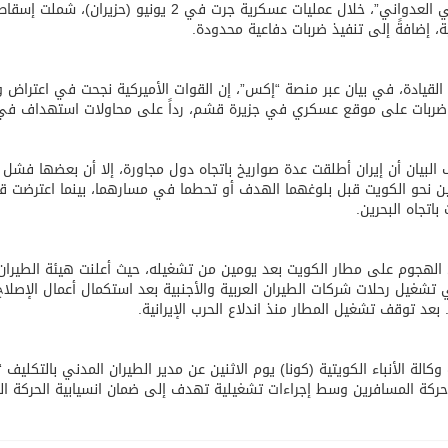
الإيراني العدواني”، خلال عمليات عسكرية جرت في
نية، إضافةً إلى تنفيذ ضربات دفاعية محدودة.
القيادة، في بيان عبر منصة “إكس”، إن القوات الأميركية نجحت في اعتراض 
 ضربات على موقع عسكري في جزيرة قشم، رداً على محاولات استهداف في
البيان أن إيران أطلقت عدة صواريخ باتجاه دول مجاورة، إلا أن بعضها فش
 نحو الكويت قبل بلوغهما الهدف أو تحطما في مسارهما، بينما اعترضت قوات 
باتجاه البحرين.
الهجوم على مطار الكويت بعد يومين من تشغيله، حيث أعلنت هيئة الطيران 
 تشغيل رحلات شركات الطيران العربية والأجنبية بعد استكمال أعمال الإصلاح
. بعد توقف تشغيل المطار منذ اندلاع الحرب الإيرانية.
ركة المسافرين وسط إجراءات تشغيلية تهدف إلى ضمان انسيابية الحركة ال