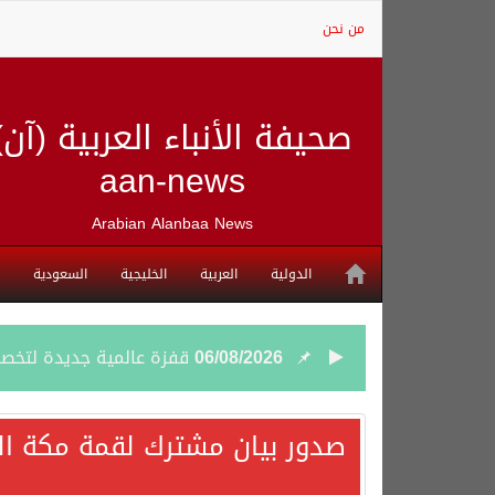
من نحن
صحيفة الأنباء العربية (آن)
aan-news
Arabian Alanbaa News
الدولية
العربية
الخليجية
السعودية
06/08/2026
قفزة عالمية جديدة لتخصصات «الإعلام» بالأكاديمية العربية هيئة S
06/08/2026
بمشاركة السعودية.. اجتما
صدور بيان مشترك لقمة مكة الم
05/08/2026
وزير الخارجية السعودي: 