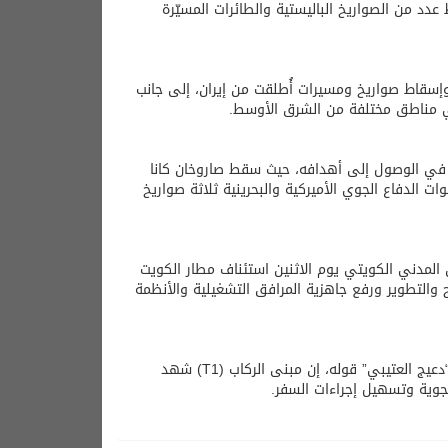
 2 يونيو (حزيران)، شملت إسقاط عدد من الصواريخ الباليستية والطائرات المسيّرة
وإسقاط صواريخ ومسيرات أُطلقت من إيران، إلى جانب
 مناطق مختلفة من الشرق الأوسط.
ل في الوصول إلى أهدافه، حيث سقط صاروخان كانا
الدفاع الجوي الأميركية والبحرينية ثلاثة صواريخ
المدني الكويتي يوم الاثنين استئناف مطار الكويت
 والتطوير ورفع جاهزية المرافق التشغيلية والأنظمة
ونقلت وكالة الأنباء الكويتية (كونا) يوم الاثنين عن مدير الطيران المدني بالتكليف “دعيج العتيبي” قوله، إن مبنى الركاب (T1) شهد
جوية وتسهيل إجراءات السفر.