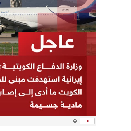
+
=
-