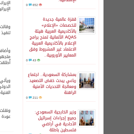
0
652
الإيرا
قفزة عالمية جديدة
لتخصصات «الإعلام»
وقالت 
بالأكاديمية العربية هيئة
تنفيذ
AQAS الألمانية تمنح برامج
الإعلام بالأكاديمية العربية
الاعتماد غير المشروط وفق
وأضاف 
المعايير الأوروبية..
متجهين
0
43
أُطلقت 
بمشاركة السعودية.. اجتماع
رباعي يبحث خفض التصعيد
ويأتي 
ومعالجة التحديات الأمنية
الدولي
الراهنة
الفنية
0
211
وزير الخارجية السعودي:
عودة ح
جميع إجراءات إسرائيل
الأحادية في أراضي
فلسطين باطلة