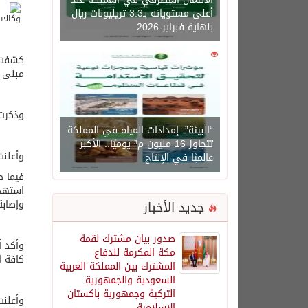
أعلى مستوياته بـ3.3 تريليونات ريال
بنهاية فبراير 2026
0
1450
كشفت ا
مبنى الركاب “T1” بطائرات 
وذكرت 
“البيئة”: إمدادات المياه في المملكة
تتجاوز 16 مليون م³ يوميًا.. الأكبر
وأعلنت
عالميًا في الإنتاج
فيما ص
وإصابة
جديد الأخبار
صدور بيان مشترك لقمة
وأكد أ
مكة المكرمة للدفاع
كافة ا
المشترك بين المملكة العربية
السعودية والجمهورية
التركية وجمهورية باكستان
وأعلنت
الإسلامية.