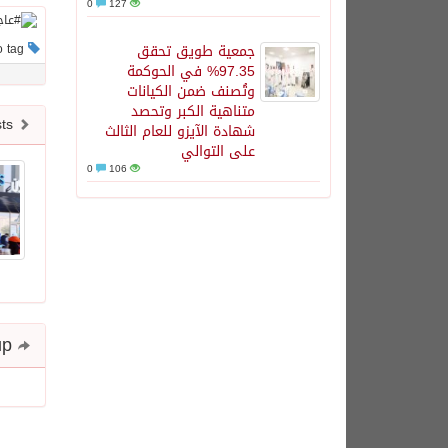
0
127
جمعية طويق تحقق
This post has no tag
97.35% في الحوكمة
وتُصنف ضمن الكيانات
متناهية الكبر وتحصد
Newer posts
شهادة الآيزو للعام الثالث
على التوالي
0
106
Share and follow up