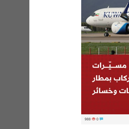
988
0