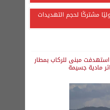
يًا مشتركًا لحجم التهديدات
ية استهدفت مبنى للركاب بمطار
ئر مادية جسيمة
هورية التركية وجمهورية باكستان الإسلامية.