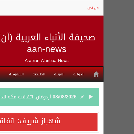
من نحن
صحيفة الأنباء العربية (آن)
aan-news
Arabian Alanbaa News
الدولية
العربية
الخليجية
السعودية
08/08/2026
أردوغان: اتفاقية مكة للد
08/08/2026
سمو وزير الخارجية : اتف
شهباز شريف: اتفاق
07/08/2026
صدور بيان مشترك لقمة مك