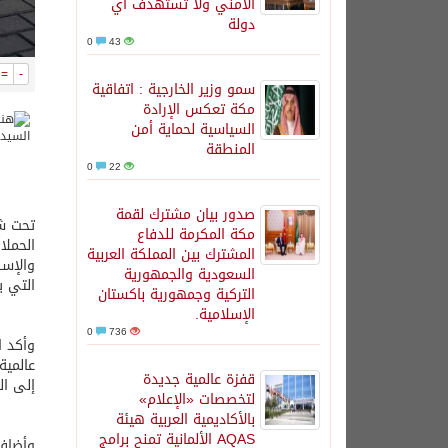
الأمني ولا تستهدف أي
دولة
0
43
=
-
سمو وزير الخارجية : اتفاقية
مكة تعكس الإرادة
السياسية لحماية أمن
المنطقة
0
22
صدور بيان مشترك لقمة
تحت شع
مكة المكرمة للدفاع
الحملا
المشترك بين المملكة العربية
والإسب
السعودية والجمهورية
التي ي
التركية وجمهورية باكستان
الإسلامية.
0
736
وأكد ا
عالمية
قفزة عالمية جديدة
إلى ال
لتخصصات «الإعلام»
بالأكاديمية العربية هيئة
AQAS الألمانية تمنح برامج
وأضاف 