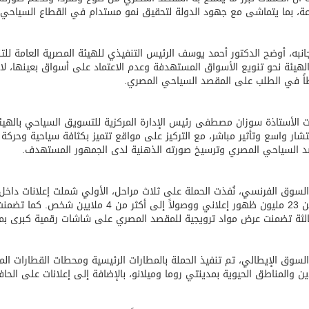
ة، بما يتماشى مع جهود الدولة لتحقيق نمو مستدام في القطاع السياحي.
نبه، أوضح الدكتور أحمد يوسف الرئيس التنفيذي للهيئة المصرية العامة لل
لهيئة نحو تنويع الأسواق المستهدفة وعدم الاعتماد على أسواق بعينها، لاف
اً في الطلب على المقصد السياحي المصري.
 الأستاذة سوزان مصطفى رئيس الإدارة المركزية للتسويق السياحي بالهيئة
تشار واسع وتأثير مباشر، مع التركيز على مواقع تتميز بكثافة سياحية وحرك
د السياحي المصري وترسيخ صورته الذهنية لدى الجمهور المستهدف.
أكثر من 23 مليون ظهور إعلاني ووصولاً إلى 
ثالثة تضمنت عرض مواد ترويجية للمقصد المصري على شاشات رقمية كبرى بم
سوق الإيطالي، تم تنفيذ الحملة بالمطارات الرئيسية ومحطات القطارات ال
دين والمناطق الحيوية بمدينتي روما وميلانو، بالإضافة إلى إعلانات على الحاف