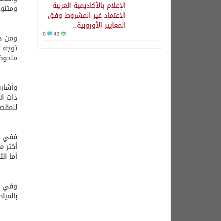
الإعلام بالأكاديمية العربية
ومتنوع
الاعتماد غير المشروط وفق
المعايير الأوروبية..
0
43
ومن جا
توجه ا
ملحوظ
وأشارت
ذات ان
للمقص
أما ال
وفي ال
بالميا