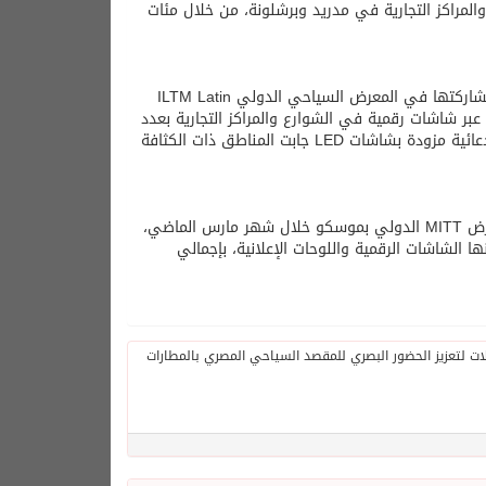
لمراكز التجارية في مدريد وبرشلونة، من خلال مئات
وفي البرازيل، أطلقت الهيئة أول حملة ترويجية لها بالسوق البرازيلي، تزامناً مع مشاركتها في المعرض السياحي الدولي ILTM Latin
، عبر شاشات رقمية في الشوارع والمراكز التجارية بعدد
من كبرى المدن البرازيلية والمطار الدولي بالعاصمة برازيليا، بالإضافة إلى شاحنات دعائية مزودة بشاشات LED جابت المناطق ذات الكثافة
كما أطلقت الهيئة حملة ترويجية بالسوق الروسي على هامش مشاركتها في معرض MITT الدولي بموسكو خلال شهر مارس الماضي،
 الشاشات الرقمية واللوحات الإعلانية، بإجمالي