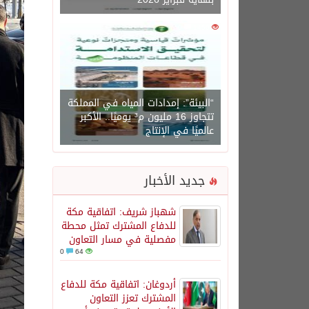
0
1450
“البيئة”: إمدادات المياه في المملكة
تتجاوز 16 مليون م³ يوميًا.. الأكبر
عالميًا في الإنتاج
جديد الأخبار
شهباز شريف: اتفاقية مكة
للدفاع المشترك تمثل محطة
مفصلية في مسار التعاون
0
64
أردوغان: اتفاقية مكة للدفاع
المشترك تعزز التعاون