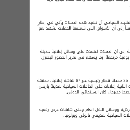
تنشيط السياحي أن تنفيذ هذه الحملات يأتي في إطار
تاً إلى أن الأسواق التي شملتها الحملات تشهد نمواً
 إلى أن الحملات اعتمدت على وسائل إعلانية حديثة
ة يومية مرتفعة، بما يسهم في تعزيز الحضور البصري
ففي السوق الفرنسي، نُفذت الحملة على ثلاث مراحل، الأولي شملت إعلانات داخل 25 محطة قطار رئيسية عبر 67 شاشة إعلانية، محققة
أكثر من 4 ملايين شخص. كما تضمنت الثانية إعلانات على الحافلات السياحية بمدينة باريس،
حيط مهرجان كان السينمائي الدولي.
مركزية ووسائل النقل العام وعلى شاشات عرض رقمية
لات السياحية بمدينتي نابولي وبولونيا.