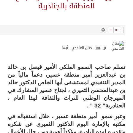
12898
0