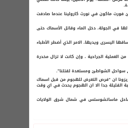
.
مًا ، تقضي اليوم على شاطئ فورت ماكون في نورث كارولينا عندما صادفت
 لها في الجولة، دخل الماء وقاتل الأسماك حتى
اقها اليسرى ويديها، الامر الذي أضطر الأطباء
قع Facebook ،أن ابنتها قد خرجت من العملية الجراحية ، وإن كانت لا تزال مخدرة
ى سواحل الشواطئ ومستعدة لقتلنا”.
أريزونا ان “فرص التعرض للهجوم من قبل اسماك
 القليلة جدا الا ان الهجوم يحدث في اي وقت
احل ماساتشوستس في شمال شرق الولايات