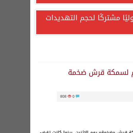
يًا مشتركًا لحجم التهديدات
م لسمكة قرش ضخمة
808
0
هورية التركية وجمهورية باكستان الإسلامية.
 قرش «ضخمة» يوم الاثنين، بينما كانت تقضي