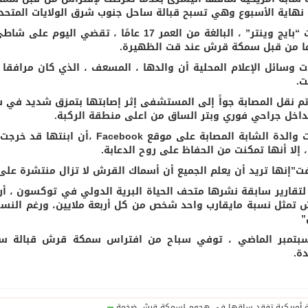
نهاية الأسبوع وهي تسبح قبالة ساحل جنوب شرق الولايات المتحدة
وكانت “بايج وينتر” ، البالغة من العمر 17 عا
 من قبل سمكة قرش عند قت الظهيرة.
ت وسائل الإعلام المحلية أن والدها ، المسعف ، الذي كان مرافقا
ت.
تم نقل المصابة جواً إلى المستشفى إثر إصابتها بتمزق شديد في س
داخل جراحي فوري وبتر الساق من اعلى منطقة الركبة.
وكتبت والدة الشابة المصابة على مو
 ، إلا أنها تمكنت من الحفاظ على روح الدعابة.
ت”إنها تريد أن يعلم الجميع أن أسماك القرش لا تزال منتشرة عل
 لتقارير سابقة نشرها متحف الحياة البرية الدولي في توكسون ، 
 تمثل نسبة مايقارب واحد شخص من كل أربعة ملايين، ورغم النسبة
”
بتمبر الماضي ، توفي سباح من افتراس سمكة قرش قبالة س
دة.