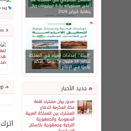
أعلى مستوياته بـ3.3 تريليونات ريال
This post has no tag
بنهاية فبراير 2026
0
1450
Newer posts
“البيئة”: إمدادات المياه في المملكة
تتجاوز 16 مليون م³ يوميًا.. الأكبر
عالميًا في الإنتاج
Share and follow up
جديد الأخبار
صدور بيان مشترك لقمة
مكة المكرمة للدفاع
المشترك بين المملكة العربية
السعودية والجمهورية
اترك 
التركية وجمهورية باكستان
الإسلامية.