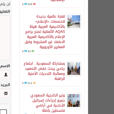
لن يتم 
0
526
التعلي
قفزة عالمية جديدة
لتخصصات «الإعلام»
بالأكاديمية العربية هيئة
AQAS الألمانية تمنح برامج
الإعلام بالأكاديمية العربية
الاعتماد غير المشروط وفق
المعايير الأوروبية..
0
43
بمشاركة السعودية.. اجتماع
الاسم
رباعي يبحث خفض التصعيد
ومعالجة التحديات الأمنية
الراهنة
0
211
البريد
وزير الخارجية السعودي:
جميع إجراءات إسرائيل
الأحادية في أراضي
فلسطين باطلة