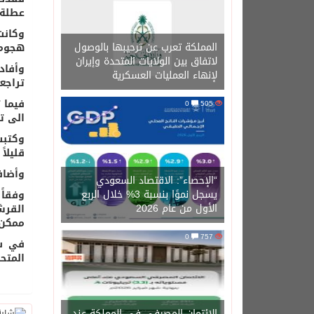
عطلة 
المملكة تعرب عن ترحيبها بالوصول
هجوما
لاتفاق بين الولايات المتحدة وإيران
وأفاد
لإنهاء العمليات العسكرية
تراجع
فيما 
0
505
الى ت
قليلاً
وأضاف
“الإحصاء”: الاقتصاد السعودي
يسجل نموًا بنسبة 3% خلال الربع
وفقاً
الأول من عام 2026
القرش
ممكن
0
757
في س
المتح
الائتمان المصرفي في المملكة عند