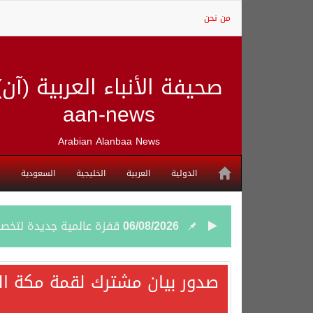
من نحن
صحيفة الأنباء العربية (آن)
aan-news
Arabian Alanbaa News
الدولية
العربية
الخليجية
السعودية
06/08/2026
قفزة عالمية جديدة لتخصصات «الإعلام» بالأكاديمية العربية هيئة S
06/08/2026
بمشاركة السعودية.. اجتما
صدور بيان مشترك لقمة مكة الم
05/08/2026
وزير الخارجية السعودي: 