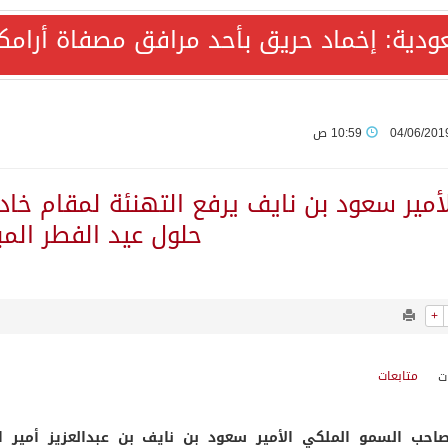
ودية: إخماد حريق بأحد مرافق مصفاة أرامك
ة المكرمة للدفاع المشترك بين المملكة العربية السعودية والجم
AQA الألمانية تمنح برامج الإعلام بالأكاديمية العربية الاعتماد غير المشروط وفق المعايير الأوروبية..
04/06/201
10:59 ص
ع رباعي يبحث خفض التصعيد ومعالجة التحديات الأمنية الراهنة
لأمير سعود بن نايف يرفع التهنئة لمقام خاد
حلول عيد الفطر المب
جميع إجراءات إسرائيل الأحادية في أراضي فلسطين باطلة
+
المحادثات مع إيران جارية الآن
متابعات
الأمن هجمات ميليشيا الحوثي الإرهابية
احب السمو الملكي الأمير سعود بن نايف بن عبدالعزيز أمير ا