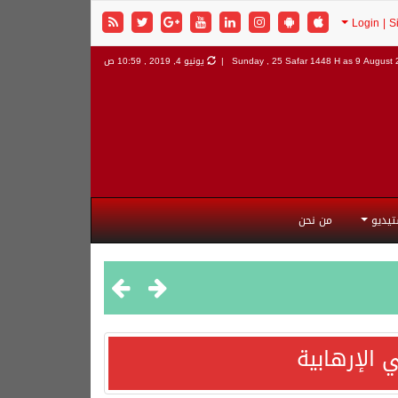
9 August 2
Sunday , 25 Safar 1448 H as
يونيو 4, 2019 , 10:59 ص
تيديو
من نحن
 الإرهابية