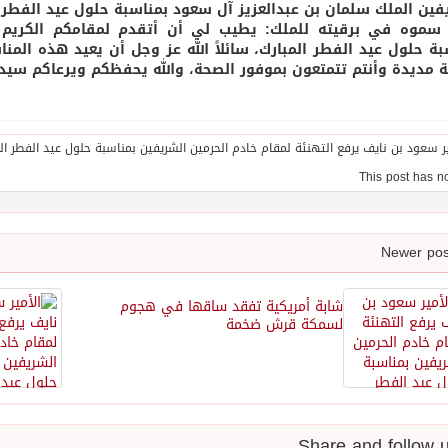
فين الملك سلمان بن عبدالعزيز آل سعود بمناسبة حلول عيد الفطر ا
سموه في برقيته للملك: يطيب لي أن أتقدم لمقامكم الكريم ح
بة حلول عيد الفطر المبارك، سائلاً الله عز وجل أن يعيد هذه المنا
ة مديدة وأنتم تتمتعون بموفور الصحة، والله يحفظكم ويرعاكم سيدي
شابة أمريكية تفقد ساقها في هجوم
لسمكة قرش ضخمة