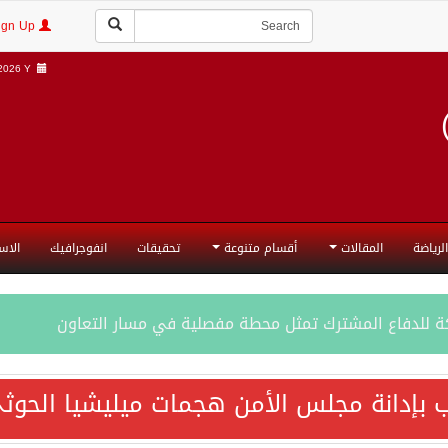
Login | Sign Up
026 Y |
الرياضة
المقالات
أقسام متنوعة
تحقيقات
انفوجرافيك
الاس
ة للدفاع المشترك تمثل محطة مفصلية في مسار التعاون
فاع المشترك تعزز التعاون الأمني ولا تستهدف أي دولة
 بإدانة مجلس الأمن هجمات ميليشيا الحوثي
اقية مكة تعكس الإرادة السياسية لحماية أمن المنطقة