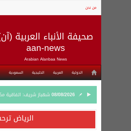
من نحن
صحيفة الأنباء العربية (آن)
aan-news
Arabian Alanbaa News
الدولية
العربية
الخليجية
السعودية
08/08/2026
شهباز شريف: اتفاقية مك
08/08/2026
أردوغان: اتفاقية مكة للد
الرياض ترحب
08/08/2026
سمو وزير الخارجية : اتف