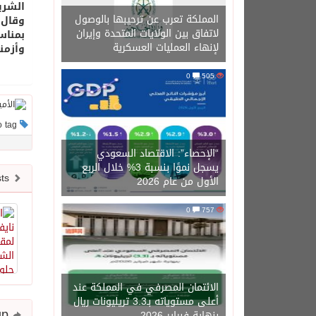
الشري
المملكة تعرب عن ترحيبها بالوصول
وقال 
لاتفاق بين الولايات المتحدة وإيران
بمناس
لإنهاء العمليات العسكرية
وأزمن
0
505
This post has no tag
“الإحصاء”: الاقتصاد السعودي
يسجل نموًا بنسبة 3% خلال الربع
Newer posts
الأول من عام 2026
0
757
الائتمان المصرفي في المملكة عند
أعلى مستوياته بـ3.3 تريليونات ريال
Share and follow up
بنهاية فبراير 2026