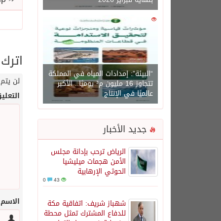
0
1471
اترك 
“البيئة”: إمدادات المياه في المملكة
لن يتم 
تتجاوز 16 مليون م³ يوميًا.. الأكبر
عالميًا في الإنتاج
التعلي
جديد الأخبار
الرياض ترحب بإدانة مجلس
الأمن هجمات ميليشيا
الحوثي الإرهابية
0
43
الاسم
شهباز شريف: اتفاقية مكة
للدفاع المشترك تمثل محطة