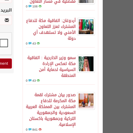
مفصلية في مسار التعاون
0
106
البريد
أردوغان: اتفاقية مكة للدفاع
المشترك تعزز التعاون
الأمني ولا تستهدف أي
دولة
0
43
سمو وزير الخارجية : اتفاقية
مكة تعكس الإرادة
السياسية لحماية أمن
المنطقة
0
43
صدور بيان مشترك لقمة
مكة المكرمة للدفاع
المشترك بين المملكة العربية
السعودية والجمهورية
التركية وجمهورية باكستان
الإسلامية.
0
841