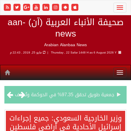
صحيفة الأنباء العربية (آن) aan-
news
Arabian Alanbaa News
6 August 2026 Y |
Thursday , 22 Safar 1448 H as
مايو 25, 2019 , 22:43 م
جمعية طويق تحقق 97.35% في الحوكمة وتُصنف ضمن الكيانات متناهية الكبر وتحصد شهادة الآيزو للعام الثالث على التوالي
“الفرصة الأخيرة”.. ترامب: المحادثات مع إيران جارية الآن
وزير الخارجية السعودي: جميع إجراءات
إسرائيل الأحادية في أراضي فلسطين
ورقة بحثية: التحالف البحري الدفاعي بقيادة الرياض يعيد صياغة مفهوم أمن البحار