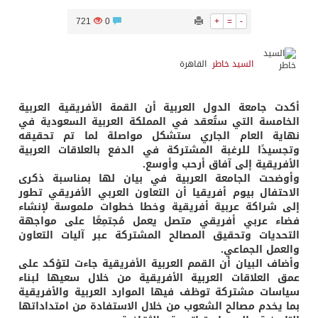
721
0
+
=
-
السيد خاطر
القاهرة
أكدت جامعة الدول العربية أن القمة الأفريقية العربية
الخامسة التي ستُعقد في المملكة العربية السعودية في
نهاية العام الجاري ستشكل مواصلة لما تم تحقيقه
وتجسيدًا للرغبة المشتركة في الدفع بالعلاقات العربية
الأفريقية إلى آفاق أرحب وأوسع.
وأوضحت الجامعة العربية في بيان لها بمناسبة ذكرى
الاحتفال بيوم أفريقيا أن التعاون العربي الأفريقي تطور
إلى شراكة عربية أفريقية وخطا خطوات ملموسة لإنشاء
فضاء عربي أفريقي متصل يعمل مُجتمِعًا على مواجهة
التحديات وتحقيق المصالح المشتركة عبر آليات التعاون
والعمل الجماعي.
وأضاف البيان أن القمم العربية الأفريقية جاءت لتؤكد على
عمق العلاقات العربية الأفريقية من خلال سعيها لبناء
سياسات مشتركة توظف فيها الموارد العربية والأفريقية
بما يخدم مصالح الشعوب من خلال الاستفادة من امتداداتها