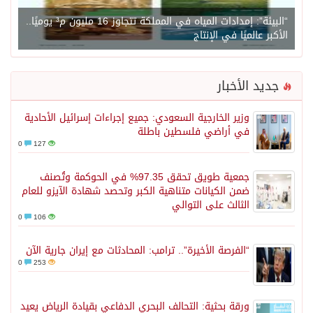
“البيئة”: إمدادات المياه في المملكة تتجاوز 16 مليون م³ يوميًا..
الأكبر عالميًا في الإنتاج
جديد الأخبار
وزير الخارجية السعودي: جميع إجراءات إسرائيل الأحادية
في أراضي فلسطين باطلة
0
127
جمعية طويق تحقق 97.35% في الحوكمة وتُصنف
ضمن الكيانات متناهية الكبر وتحصد شهادة الآيزو للعام
الثالث على التوالي
0
106
“الفرصة الأخيرة”.. ترامب: المحادثات مع إيران جارية الآن
0
253
ورقة بحثية: التحالف البحري الدفاعي بقيادة الرياض يعيد