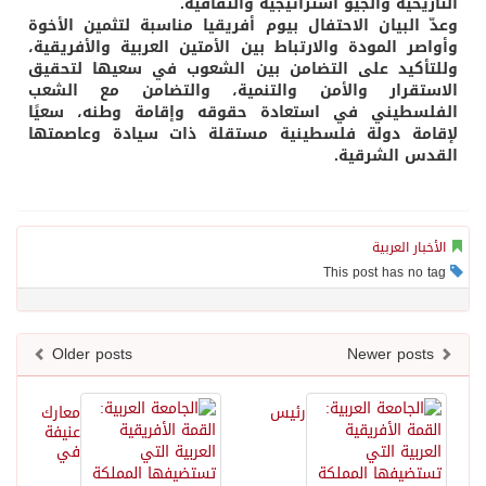
التاريخية والجيو استراتيجية والثقافية.
وعدّ البيان الاحتفال بيوم أفريقيا مناسبة لتثمين الأخوة
وأواصر المودة والارتباط بين الأمتين العربية والأفريقية،
وللتأكيد على التضامن بين الشعوب في سعيها لتحقيق
الاستقرار والأمن والتنمية، والتضامن مع الشعب
الفلسطيني في استعادة حقوقه وإقامة وطنه، سعيًا
لإقامة دولة فلسطينية مستقلة ذات سيادة وعاصمتها
القدس الشرقية.
الأخبار العربية
This post has no tag
Older posts
Newer posts
رئيس
معارك
عنيفة
في