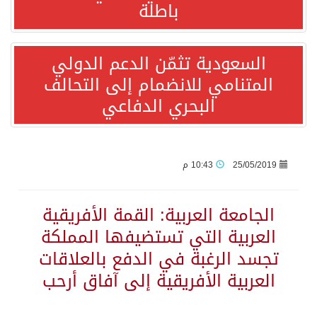
باطلة
انطلاق المرحلة الأولى من مقابلات متطوعي كأس آسيا السعودية 2027 في الخبر
السعودية تثمّن الدعم الدولي
المتنامي للانضمام إلى التحالف
إعلام أميركي: مباحثات واشنطن وطهران ستركز على حرية الملاحة بهرمز
البحري الدفاعي
ترامب: الأمير محمد بن سلمان يفضل الحوار بخصوص إيران لخفض التصعيد
السعودية لإيران: حريصون على مواصلة دورنا الإقليمي في إحلال الأمن والاستقرار
25/05/2019
10:43 م
المملكة وروسيا والعراق والكويت وكازاخستان والجزائر وعُمان تقوم بتعديل الإنتاج وتؤكد مجددًا التزامها باستقرار السوق البترولية
الجامعة العربية: القمة الأفريقية
العربية التي تستضيفها المملكة
*الرئيس الأمريكي يهنئ الملك محمد السادس بمناسبة العيد الوطني للمغرب ويجدد تأكيد موقف بلاده الداعم لمغربية الصحراء*
تجسد الرغبة في الدفع بالعلاقات
العربية الأفريقية إلى آفاق أرحب
وزير الخارجية السعودي: جميع إجراءات إسرائيل الأحادية في أراضي فلسطين باطلة