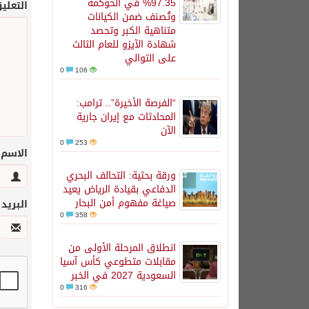
97.35% في الحوكمة
التعلي
وتُصنف ضمن الكيانات
متناهية الكبر وتحصد
شهادة الآيزو للعام الثالث
على التوالي
0
106
“الفرصة الأخيرة”.. ترامب:
المحادثات مع إيران جارية
الآن
0
253
الاسم
ورقة بحثية: التحالف البحري
الدفاعي بقيادة الرياض يعيد
صياغة مفهوم أمن البحار
البريد
0
358
انطلاق المرحلة الأولى من
مقابلات متطوعي كأس آسيا
السعودية 2027 في الخبر
0
316