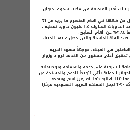
ز نائب أمير المنطقة في مكتب سموه بديوان
واطلع سموه خلال اللقاء على أهم منجزات الميناء لعام ٢٠١٨ م، والتي ناول من خلالها في العام المنصرم ما يزيد عن ٣١
مليون طن وزني بزيادة نسبتها ٧.٢٣% عن عام السابق ٢٠١٧م ، فيما بلغ عدد الحاويات المناولة ١،٥ مليون حاوية نمطية ،
بق.
كما تسلم سموه الكريم خلال اللقاء كأس جائزة التميز لإدارة الجودة لعام ٢٠١٩ الفئة الماسية والتي حصل عليها الميناء
لعاملين في الميناء، موجهاً سموه الكريم
 تحقيق أعلى مستوى من الخدمة لرواد وزوار
نطقة الشرقية على دعمه واهتمامه وتوجيهاته
لجوائز الدولية يأتي تتويجاً للدعم والمسندة من
ملكتنا الغالية كما أنه يعزز اسم وسمعة
الموانئ السعودية على الصعيدين الإقليمي والدولي وتحقيق رؤية المملكة ٢٠٣٠ لجعل المملكة العربية السعودية مركزا