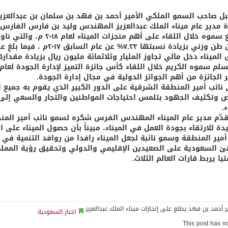
ل صاحب السمو الملكي الأمير أحمد بن فهد بن سلمان بن عبدالعزي
رة مدير عام ميناء الملك عبدالعزيز المهندس وليد بن فارس الفارس.
ميناء دخل مالي تجاوز المليار وثلاثمائة مليون ريال بزيادة مقدارها ٣.٨٤% عن العام السا
 الجائزة من أهم الجوائز الدولية في مجال إدارة الجودة.
 نائب أمير المنطقة الشرقية على الدور الكبير الذي يقوم به جميع ا
ص وتكثيف الجهود بتلمس احتياجات المواطنين والتجار والسعي إلى
ء.
قدّم مدير عام الميناء المهندس الفرس شكره لسمو نائب أمير الم
ة للارتقاء بجودة العمل في الميناء، مبيناً بأن حصول الميناء على ا
مير المنطقة وسمو نائبة لجعل الميناء رافدا من روافد التنمية في م
ا يربط قارات العالم الثلاث.
اخبار السعودية