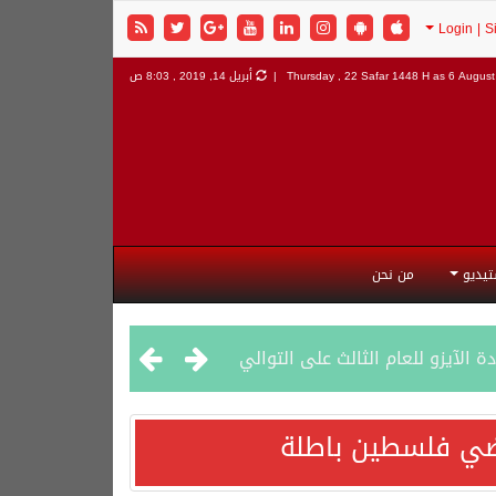
6 August 
Thursday , 22 Safar 1448 H as
أبريل 14, 2019 , 8:03 ص
تيديو
من نحن
راضي فلسطين باطلة