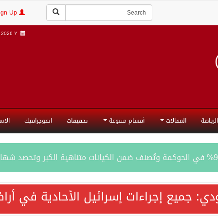
Login | Sign Up
2026 Y |
الرياضة
المقالات
أقسام متنوعة
تحقيقات
انفوجرافيك
الاس
المحادثات مع إيران جارية الآن
ودي: جميع إجراءات إسرائيل الأحادية في أ
ري الدفاعي بقيادة الرياض يعيد صياغة مفهوم أمن البحار