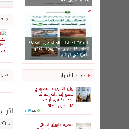
0
1450
Newer posts
“البيئة”: إمدادات المياه في المملكة
تتجاوز 16 مليون م³ يوميًا.. الأكبر
عالميًا في الإنتاج
Share and follow up
جديد الأخبار
وزير الخارجية السعودي:
جميع إجراءات إسرائيل
الأحادية في أراضي
فلسطين باطلة
اترك 
0
127
لن يتم 
جمعية طويق تحقق