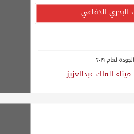
 البحري الدفاعي
دة لعام ٢٠١٩
يناء الملك عبدالعزيز
دًا التزامها باستقرار السوق البترولية
قف بلاده الداعم لمغربية الصحراء*