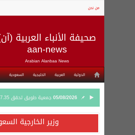
من نحن
صحيفة الأنباء العربية (آن)
aan-news
Arabian Alanbaa News
الدولية
العربية
الخليجية
السعودية
05/08/2026
جمعية طويق تحقق 97.35% في الحوكمة وتُصنف ضمن الكيانات متناهية الكبر وتحصد شهادة الآيزو للعام الثالث على التوالي
04/08/2026
“الفرصة الأخيرة”.. ترامب: 
وزير الخارجية السع
04/08/2026
ورقة بحثية: التحالف البح