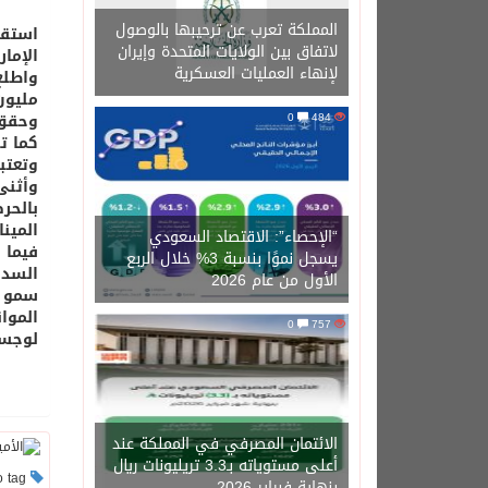
المملكة تعرب عن ترحيبها بالوصول
استقب
لاتفاق بين الولايات المتحدة وإيران
الإما
لإنهاء العمليات العسكرية
484
0
وحقق ال
وتعتبر
وأثنى
بالحر
المينا
“الإحصاء”: الاقتصاد السعودي
فيما 
يسجل نموًا بنسبة 3% خلال الربع
السديد
الأول من عام 2026
سمو أ
0
757
لوجستي
الائتمان المصرفي في المملكة عند
أعلى مستوياته بـ3.3 تريليونات ريال
This post has no tag
بنهاية فبراير 2026