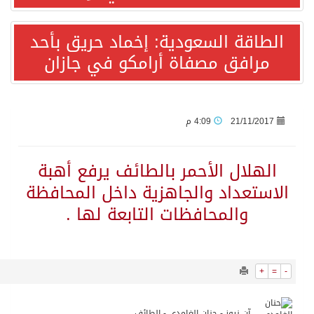
10087
0