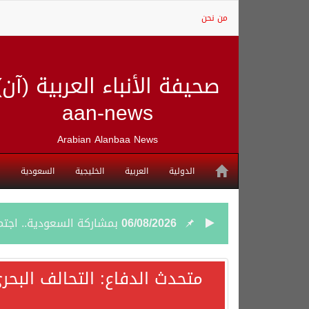
من نحن
صحيفة الأنباء العربية (آن)
aan-news
Arabian Alanbaa News
الدولية
العربية
الخليجية
السعودية
06/08/2026
بمشاركة السعودية.. اجتما
05/08/2026
وزير الخارجية السعودي: 
متحدث الدفاع: التحالف البحر
05/08/2026
جمعية طويق تحقق 97.35% في الحوكمة وتُصنف ضمن الكيانات متناهية الكبر وتحصد شهادة الآيزو للعام الثالث على التوالي