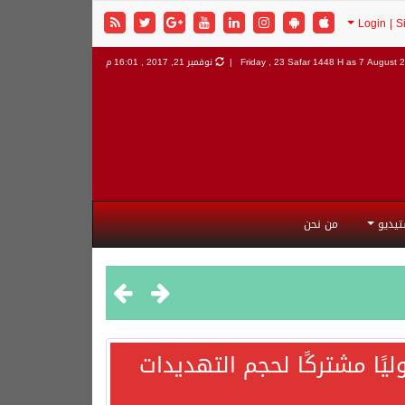
7 August 2
Friday , 23 Safar 1448 H as
نوفمبر 21, 2017 , 16:01 م
تيديو
من نحن
يًا مشتركًا لحجم التهديدات