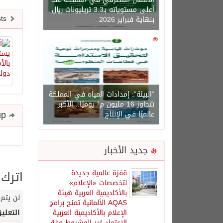
أعلى مستوياته بـ3.3 تريليونات ريال
Newer posts
بنهاية فبراير 2026
0
1450
“البيئة”: إمدادات المياه في المملكة
تتجاوز 16 مليون م³ يوميًا.. الأكبر
Share and follow up
عالميًا في الإنتاج
جديد الأخبار
اترك 
قفزة عالمية جديدة
لتخصصات «الإعلام»
بالأكاديمية العربية هيئة
لن يتم 
AQAS الألمانية تمنح برامج
الإعلام بالأكاديمية العربية
التعلي
الاعتماد غير المشروط وفق