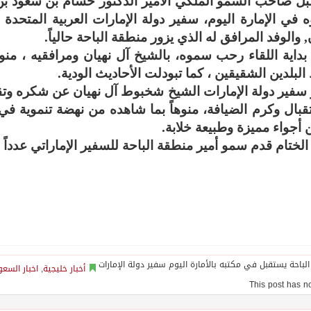
ل صاحب السمو الملكي الأمير الدكتور حسام بن سعود بن 
في الإمارة اليوم، سفير دولة الإمارات العربية المتحد
, والوفد المرافق له الذي يزور منطقة الباحة حالياً.
داية اللقاء رحب سموه، بالشيخ آل نهيان ومرافقيه ، منوها
البلدين الشقيقين ، كما تبودلت الأحاديث الودية.
 سفير دولة الإمارات الشيخ شخبوط آل نهيان عن شكره وت
قبال وكرم الضيافة، منوهاً بما شاهده من نهضة تنموية في
 أجواء مميزة وطبيعة خلابة.
لختام قدم سمو أمير منطقة الباحة للسفير الإماراتي عدداً م
أخبار خليجية
,
اخبار السعو