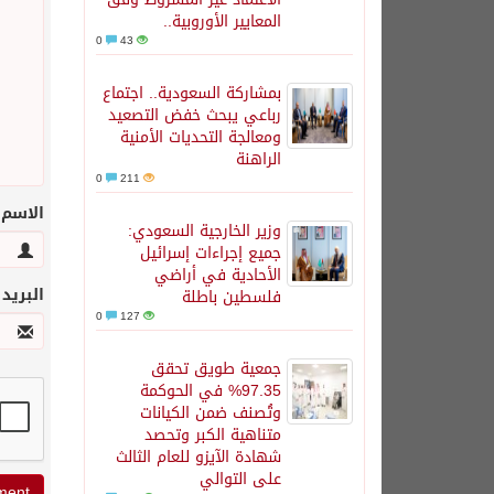
المعايير الأوروبية..
0
43
بمشاركة السعودية.. اجتماع
رباعي يبحث خفض التصعيد
ومعالجة التحديات الأمنية
الراهنة
0
211
الاسم
وزير الخارجية السعودي:
جميع إجراءات إسرائيل
الأحادية في أراضي
البريد
فلسطين باطلة
0
127
جمعية طويق تحقق
97.35% في الحوكمة
وتُصنف ضمن الكيانات
متناهية الكبر وتحصد
شهادة الآيزو للعام الثالث
على التوالي