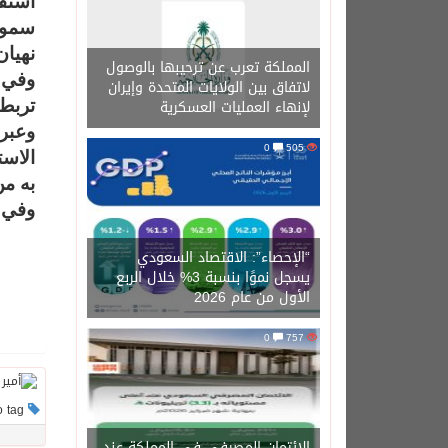
استقب
سموه 
نهيان
المملكة تعرب عن ترحيبها بالوصول
وفي ب
لاتفاق بين الولايات المتحدة وإيران
لإنهاء العمليات العسكرية
تربط 
وعبر
0
505
الاست
به من
وفي ا
“الإحصاء”: الاقتصاد السعودي
يسجل نموًا بنسبة 3% خلال الربع
الأول من عام 2026
0
757
This post has no tag
الائتمان المصرفي في المملكة عند