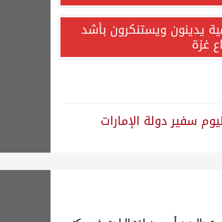
مية يدينون ويستنكرون بأشد
ع غزة
يوم سفير دولة الإمارات