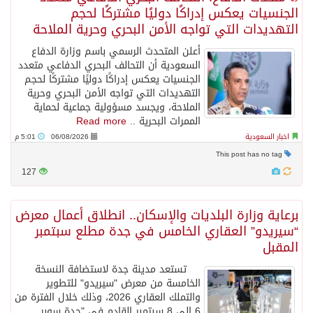
الجنسيات يعكس إدراكًا دوليًا مشتركًا لحجم
التهديدات التي تواجه الأمن البحري وحرية الملاحة
أعلن المتحدث الرسمي باسم وزارة الدفاع
السعودية أن التحالف البحري الدفاعي متعدد
الجنسيات يعكس إدراكًا دوليًا مشتركًا لحجم
التهديدات التي تواجه الأمن البحري وحرية
الملاحة، ويجسد مسؤولية جماعية لحماية
الممرات البحرية ..
Read more
اخبار السعودية
06/08/2026
5:01 م
This post has no tag
127
برعاية وزارة البلديات والإسكان.. انطلاق أعمال معرض
“سيريدو” العقاري الخامس في جدة مطلع سبتمبر
المقبل
تستعد مدينة جدة لاستضافة النسخة
الخامسة من معرض "سيريدو" للتطوير
والتملك العقاري 2026، وذلك خلال الفترة من
6 إلى 8 سبتمبر القادم في "جدة سوبر