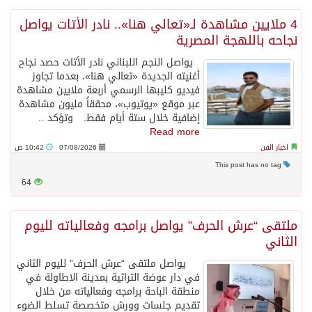
4 ملايين مشاهدة لـ«تعالي هنا».. نادر الأتات يواصل
نجاحه باللهجة المصرية
يواصل النجم اللبناني نادر الأتات حصد نجاح
أغنيته الجديدة «تعالي هنا»، بعدما تجاوز
فيديو كليبها الرسمي أربعة ملايين مشاهدة
عبر موقع «يوتيوب»، محققاً مليون مشاهدة
إضافية خلال ستة أيام فقط. وتؤكد ..
Read more
اخبار الفن
07/08/2026
10:42 ص
This post has no tag
64
ملتقى “عرش الحرف” يواصل برامجه وفعالياته لليوم
الثاني
يواصل ملتقى “عرش الحرف” لليوم الثاني
في دار عوضة التراثية بمدينة الاطاولة في
منطقة الباحة برامجه وفعالياته من خلال
تقديم جلسات وورش متخصصة تسلط الضوء