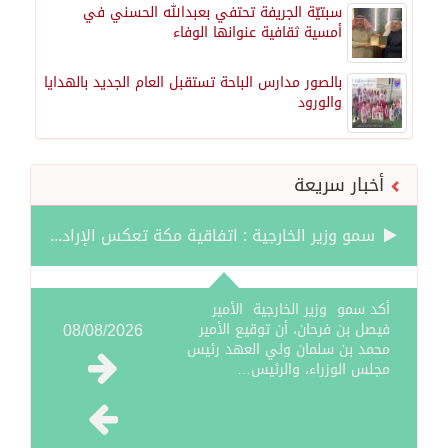
سبتيّة الجريفة تحتفي بعبدالله الحسني في
أمسية ثقافية عنوانها الوفاء
بالصور مدارس الباحة تستقبل العام الجديد بالهدايا
والورود
أخبار سريعة
سمو وزير الخارجية : اتفاقية مكة تعكس الإرادة السياسية لحماية أمن المنطقة
صدور بيان مشترك لقمة مكة المكرمة للدفاع المشترك بين المملكة العربية السعودية والجمهورية التركية وجمهورية باكستان الإسلامية.
أكد سمو وزير الخارجية الأمير
08/08/2026
فيصل بن فرحان، أن توقيع الأمير
محمد بن سلمان ولي العهد رئيس
قفزة عالمية جديدة لتخصصات «الإعلام» بالأكاديمية العربية هيئة AQAS الألمانية تمنح برامج الإعلام بالأكاديمية العربية الاعتماد غير المشروط وفق المعايير الأوروبية..
مجلس الوزراء، والرئيس…
بمشاركة السعودية.. اجتماع رباعي يبحث خفض التصعيد ومعالجة التحديات الأمنية الراهنة