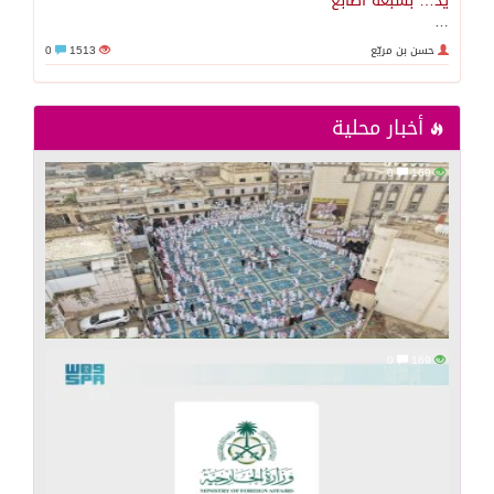
يد… بسبعة أصابع
…
حسن بن مريّع
1513
0
أخبار محلية
0
169
0
169