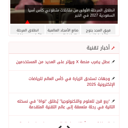
انطلاق المرحلة الأولى من مقابلات متطوعي كأس آسيا
السعودية 2027 في الخبر
فريق المجد يتوج
صانع الأمجاد العالمية
انطلاق المرحلة
بطلاً لبطولة بني
للرياضة السعودية..
الأولى من مقابلات
ظويلم الرابعة
الدكتور عبدالعزيز
متطوعي كأس آسيا
الخالد يتوج بجائزة
السعودية 2027 في
أخبار تقنية
“الرجل الذهبي”
الخبر
واللواء سامح لطفي:
نكرم من رفعوا راية
عطل يضرب منصة X ويؤثر على العديد من المستخدمين
العرب في المحافل
الدولية في تقديرٍ
لمسيرة استثنائية
398855
0
وجهات تستحق الزيارة في كأس العالم للرياضات
جمعت بين التميز
الإلكترونية 2025
الأكاديمي والإنجاز
الرياضي العالمي ،
“ربع قرن للعلوم والتكنولوجيا” يُطلق “نواة” في نسخته
الثانية في رحلة متعمقة إلى عالم التقنية المتقدمة
المملكة ضمن أوائل دول العالم في تطوير إستراتيجية