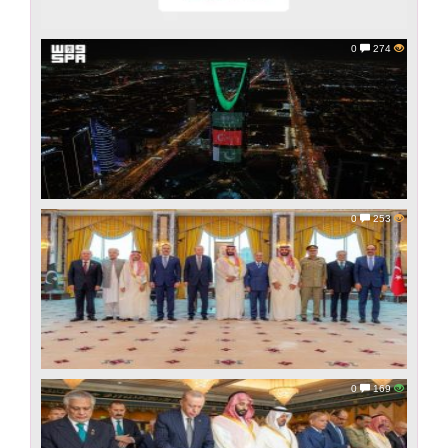
0
274
0
253
0
169