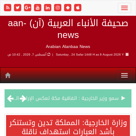
صحيفة الأنباء العربية (آن) aan-
news
Arabian Alanbaa News
8 August 2026 Y |
Saturday , 24 Safar 1448 H as
أغسطس 7, 2026 , 10:42 ص
سمو وزير الخارجية : اتفاقية مكة تعكس الإرادة السياسية لحماية أمن المنطقة
صدور بيان مشترك لقمة مكة المكرمة للدفاع المشترك بين المملكة العربية السعودية والجمهورية التركية وجمهورية باكستان الإسلامية.
وزارة الخارجية: المملكة تدين وتستنكر
بأشد العبارات استهداف ناقلة
قفزة عالمية جديدة لتخصصات «الإعلام» بالأكاديمية العربية هيئة AQAS الألمانية تمنح برامج الإعلام بالأكاديمية العربية الاعتماد غير المشروط وفق المعايير الأوروبية..