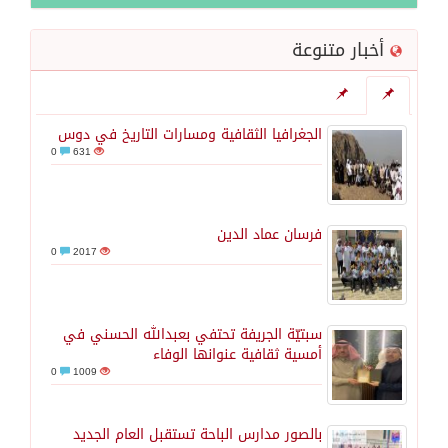
وزير الخارجية السعودي: جميع إجراءات إسرائيل الأحادية في أراضي فلسطين باطلة
أخبار متنوعة
جمعية طويق تحقق 97.35% في الحوكمة وتُصنف ضمن الكيانات متناهية الكبر وتحصد شهادة الآيزو للعام الثالث على التوالي
الجغرافيا الثقافية ومسارات التاريخ في دوس
“الفرصة الأخيرة”.. ترامب: المحادثات مع إيران جارية الآن
0
631
ورقة بحثية: التحالف البحري الدفاعي بقيادة الرياض يعيد صياغة مفهوم أمن البحار
فرسان عماد الدين
0
2017
شهباز شريف: اتفاقية مكة للدفاع المشترك تمثل محطة مفصلية في مسار التعاون
أردوغان: اتفاقية مكة للدفاع المشترك تعزز التعاون الأمني ولا تستهدف أي دولة
سبتيّة الجريفة تحتفي بعبدالله الحسني في
أمسية ثقافية عنوانها الوفاء
0
1009
بالصور مدارس الباحة تستقبل العام الجديد