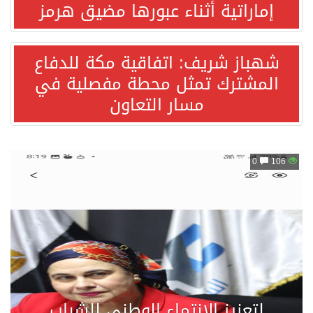
إماراتية أثناء عبورها مضيق هرمز
بمشاركة السعودية.. اجتماع رباعي يبحث خفض التصعيد ومعالجة التحديات الأمنية الراهنة
شهباز شريف: اتفاقية مكة للدفاع
المشترك تمثل محطة مفصلية في
وزير الخارجية السعودي: جميع إجراءات إسرائيل الأحادية في أراضي فلسطين باطلة
مسار التعاون
جمعية طويق تحقق 97.35% في الحوكمة وتُصنف ضمن الكيانات متناهية الكبر وتحصد شهادة الآيزو للعام الثالث على التوالي
106
0
“الفرصة الأخيرة”.. ترامب: المحادثات مع إيران جارية الآن
ورقة بحثية: التحالف البحري الدفاعي بقيادة الرياض يعيد صياغة مفهوم أمن البحار
شهباز شريف: اتفاقية مكة للدفاع المشترك تمثل محطة مفصلية في مسار التعاون
أردوغان: اتفاقية مكة للدفاع المشترك تعزز التعاون الأمني ولا تستهدف أي دولة
لتعزيز الانتماء الوطني للشباب