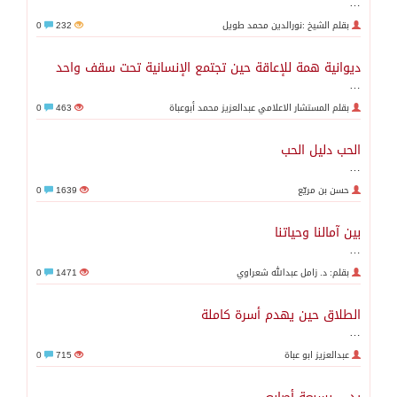
…
بقلم الشيخ :نورالدين محمد طويل
232
0
ديوانية همة للإعاقة حين تجتمع الإنسانية تحت سقف واحد
…
بقلم المستشار الاعلامي عبدالعزيز محمد أبوعباة
463
0
الحب دليل الحب
…
حسن بن مريّع
1639
0
بين آمالنا وحياتنا
…
بقلم: د. زامل عبدالله شعراوي
1471
0
الطلاق حين يهدم أسرة كاملة
…
عبدالعزيز ابو عباة
715
0