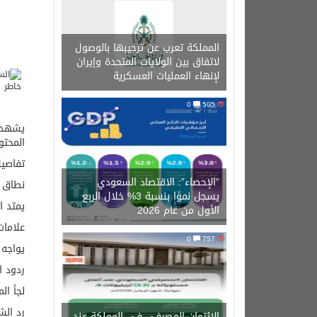
المملكة تعرب عن ترحيبها بالوصول
لاتفاق بين الولايات المتحدة وإيران
لإنهاء العمليات العسكرية
0
505
المحتو
تفاصيل
“الإحصاء”: الاقتصاد السعودي
نطاق 
يسجل نموًا بنسبة 3% خلال الربع
يمتد ا
الأول من عام 2026
علامات
0
757
يواجه 
ردود ا
لجأ ال
رد الش
الائتمان المصرفي في المملكة عند