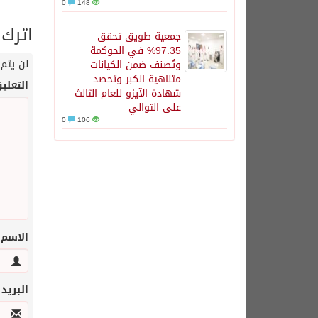
0
148
اترك 
جمعية طويق تحقق
97.35% في الحوكمة
لن يتم 
وتُصنف ضمن الكيانات
متناهية الكبر وتحصد
التعلي
شهادة الآيزو للعام الثالث
على التوالي
0
106
الاسم
البريد