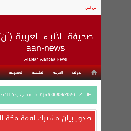
من نحن
صحيفة الأنباء العربية (آن)
aan-news
Arabian Alanbaa News
الدولية
العربية
الخليجية
السعودية
06/08/2026
قفزة عالمية جديدة لتخصصات «الإعلام» بالأكاديمية العربية هيئة S
06/08/2026
بمشاركة السعودية.. اجتما
صدور بيان مشترك لقمة مكة الم
05/08/2026
وزير الخارجية السعودي: 