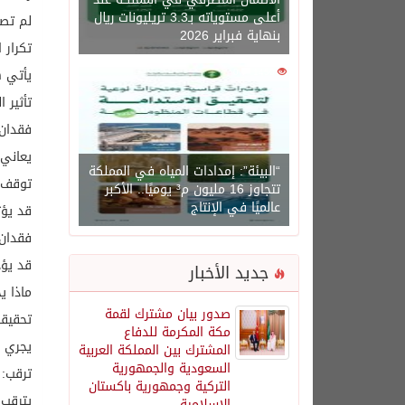
أعلى مستوياته بـ3.3 تريليونات ريال
لم تصدر شركة X (تويتر) حتى الآ
بنهاية فبراير 2026
تكرار 
1450
0
يأتي ه
تأثير 
فقدان
يعاني 
“البيئة”: إمدادات المياه في المملكة
توقف ا
تتجاوز 16 مليون م³ يوميًا.. الأكبر
عالميًا في الإنتاج
قد يؤث
فقدان 
قد يؤد
جديد الأخبار
ماذا ي
صدور بيان مشترك لقمة
تحقيقا
مكة المكرمة للدفاع
يجري ا
المشترك بين المملكة العربية
السعودية والجمهورية
ترقب:
التركية وجمهورية باكستان
يترقب المس
الإسلامية.