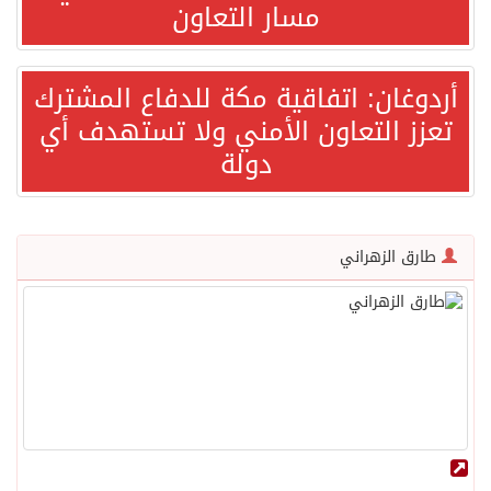
مسار التعاون
صدور بيان مشترك لقمة مكة المكرمة للدفاع المشترك بين المملكة العربية السعودية والجمهورية التركية وجمهورية باكستان الإسلامية.
أردوغان: اتفاقية مكة للدفاع المشترك
تعزز التعاون الأمني ولا تستهدف أي
قفزة عالمية جديدة لتخصصات «الإعلام» بالأكاديمية العربية هيئة AQAS الألمانية تمنح برامج الإعلام بالأكاديمية العربية الاعتماد غير المشروط وفق المعايير الأوروبية..
دولة
بمشاركة السعودية.. اجتماع رباعي يبحث خفض التصعيد ومعالجة التحديات الأمنية الراهنة
وزير الخارجية السعودي: جميع إجراءات إسرائيل الأحادية في أراضي فلسطين باطلة
طارق الزهراني
جمعية طويق تحقق 97.35% في الحوكمة وتُصنف ضمن الكيانات متناهية الكبر وتحصد شهادة الآيزو للعام الثالث على التوالي
“الفرصة الأخيرة”.. ترامب: المحادثات مع إيران جارية الآن
ورقة بحثية: التحالف البحري الدفاعي بقيادة الرياض يعيد صياغة مفهوم أمن البحار