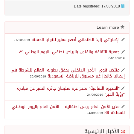
Date registered: 17/03/2018
Learn more
الإماراتي زايد الظنحاني أصغر سفير للنوايا الحسنة
27/10/2019
جمعية الثقافة والفنون بالرياص تحتفي باليوم الوطني ٨٩
04/10/2019
منتخب قوى الأمن الداخلي يحقق بطوله العالم للشرطة في
إيطاليا كانجاز غير مسبوق للرياضة السعودية
25/09/2019
“الفجيرة الثقافية” تمنح عزة سليمان جائزة التميز عن مبادرة
“رؤية الخير”
24/09/2019
مدير الأمن العام يرعى احتفالية …الأمن العام باليوم الوطــني
للمملكة 89
24/09/2019
الأخبار الرئيسية