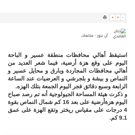
17179
0