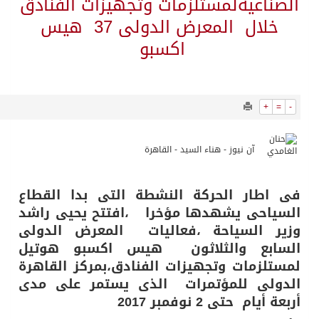
10904
0