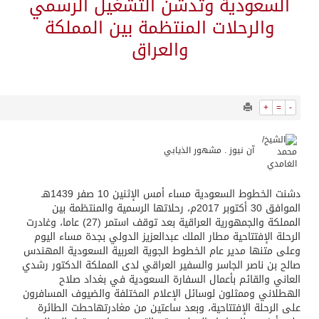
13892
0