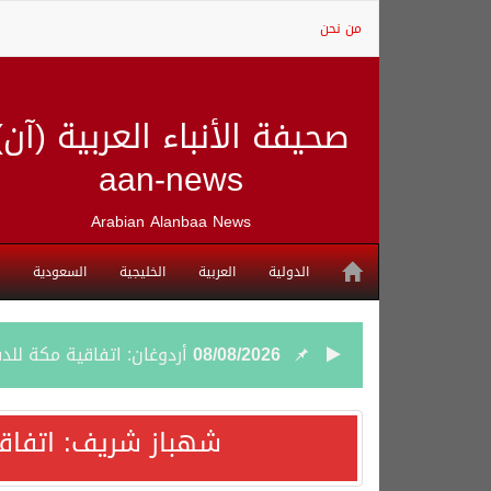
من نحن
صحيفة الأنباء العربية (آن)
aan-news
Arabian Alanbaa News
الدولية
العربية
الخليجية
السعودية
08/08/2026
أردوغان: اتفاقية مكة للد
08/08/2026
سمو وزير الخارجية : اتف
شهباز شريف: اتفاق
07/08/2026
صدور بيان مشترك لقمة مك