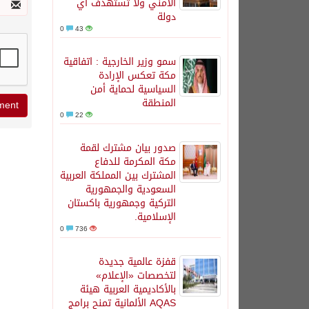
الأمني ولا تستهدف أي
دولة
0
43
سمو وزير الخارجية : اتفاقية
مكة تعكس الإرادة
السياسية لحماية أمن
المنطقة
0
22
صدور بيان مشترك لقمة
مكة المكرمة للدفاع
المشترك بين المملكة العربية
السعودية والجمهورية
التركية وجمهورية باكستان
الإسلامية.
0
736
قفزة عالمية جديدة
لتخصصات «الإعلام»
بالأكاديمية العربية هيئة
AQAS الألمانية تمنح برامج