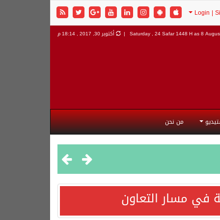
8 August
Saturday , 24 Safar 1448 H as
أكتوبر 30, 2017 , 18:14 م
تيديو
من نحن
 في مسار التعاون
هورية التركية وجمهورية باكستان الإسلامية.