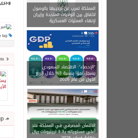
وجرى 
المملكة تعرب عن ترحيبها بالوصول
لاتفاق بين الولايات المتحدة وإيران
لإنهاء العمليات العسكرية
0
505
This post has no tag
Newer posts
“الإحصاء”: الاقتصاد السعودي
يسجل نموًا بنسبة 3% خلال الربع
الأول من عام 2026
0
757
Share and follow up
الائتمان المصرفي في المملكة عند
أعلى مستوياته بـ3.3 تريليونات ريال
بنهاية فبراير 2026