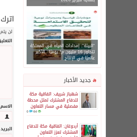
0
1450
اترك 
لن يتم 
التعلي
“البيئة”: إمدادات المياه في المملكة
تتجاوز 16 مليون م³ يوميًا.. الأكبر
عالميًا في الإنتاج
جديد الأخبار
شهباز شريف: اتفاقية مكة
للدفاع المشترك تمثل محطة
مفصلية في مسار التعاون
الاسم
0
64
أردوغان: اتفاقية مكة للدفاع
البريد
المشترك تعزز التعاون