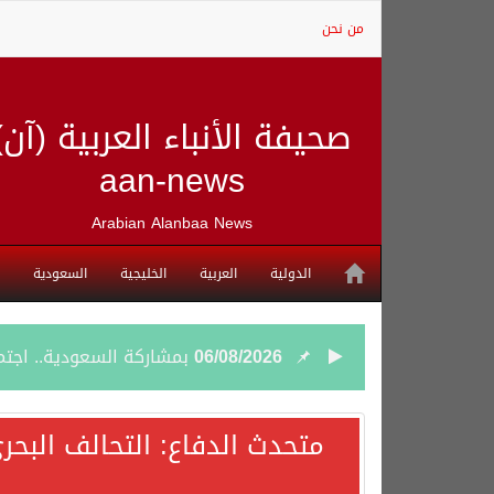
من نحن
صحيفة الأنباء العربية (آن)
aan-news
Arabian Alanbaa News
الدولية
العربية
الخليجية
السعودية
06/08/2026
بمشاركة السعودية.. اجتما
05/08/2026
وزير الخارجية السعودي: 
متحدث الدفاع: التحالف البحر
05/08/2026
جمعية طويق تحقق 97.35% في الحوكمة وتُصنف ضمن الكيانات متناهية الكبر وتحصد شهادة الآيزو للعام الثالث على التوالي