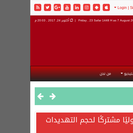
7 August 20
Friday , 23 Safar 1448 H as
أكتوبر 24, 2017 , 20:03 م
تيديو
من نحن
يًا مشتركًا لحجم التهديدات