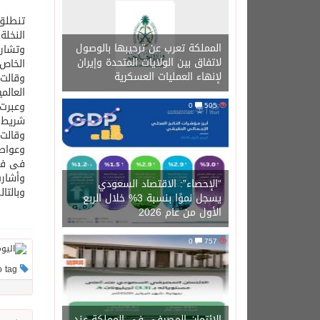
تنطلق 
النخلة الذى تستمر ف
المملكة تعرب عن ترحيبها بالوصول
وتشارك
لاتفاق بين الولايات المتحدة وإيران
الخاص 
لإنهاء العمليات العسكرية
وقالت 
العالمية تضم 25 قطعة تتنوع بين القفطان المغربي المطو
وعبرت 
0
505
شريط ا
وقالت 
وعواصم
فى فرن
وأشارت
“الإحصاء”: الاقتصاد السعودي
وبالتا
يسجل نموًا بنسبة 3% خلال الربع
الأول من عام 2026
0
757
This post has no tag
الائتمان المصرفي في المملكة عند