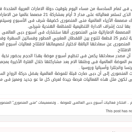
فى تمام السادسة من مساء اليوم بتوقيت دولة الامارات العربية المتحدة 
عالياته على مدار 3 أيام بمشاركة 21 مصمما عالميا من الامارات وتركيا والهند ولبنان وباكستان والفلبين .
 مصممة الأزياء العالمية منى المنصورى كضيفة شرف فى الأسبوع وسيتم ق
بها تحت إشراف الادارة التنظيمية للمنظمة الهندية شيرلى.
المصممة الاماراتية منى المنصورى أنها ستشارك فى أسبوع دبى العالمى
ر وفساتين السهرة وفساتين الزفاف التى سترتديها 20 عارضة أزياء عالمية .
المنصورى عن سعادتها البالغة لاختيار تصميماتها لافتتاح فعاليات أسبوع ا
لافتتاح.
أن مصدر سعادتها يكمن فى تنظيم أسبوع موضة بهذا الحجم بحضور نخبة م
 الموضة العالمية فى وطنها الام بعد مشاركتها خلال الفترة الأخيرة بمج
سا وانجلترا وأسبانيا وروسيا .
 المنصورى إلى أن دبى صارت قبلة للموضة العالمية بفضل حركة الرواج الس
لى تكون مثل هذه الفعاليات فرصة جيدة لعرض كل ما عو جديد ومميز فى مجال