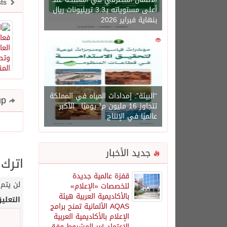
Newer posts
أعلى مستوياته بـ3.3 تريليونات ريال
بنهاية فبراير 2026
0
1450
“البيئة”: إمدادات المياه في المملكة
Share and follow up
تتجاوز 16 مليون م³ يوميًا.. الأكبر
عالميًا في الإنتاج
جديد الأخبار
اترك 
قفزة عالمية جديدة
لن يتم 
لتخصصات «الإعلام»
بالأكاديمية العربية هيئة
التعلي
AQAS الألمانية تمنح برامج
الإعلام بالأكاديمية العربية
الاعتماد غير المشروط وفق