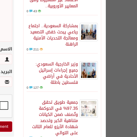
المعايير الأوروبية..
0
43
بمشاركة السعودية.. اجتماع
رباعي يبحث خفض التصعيد
ومعالجة التحديات الأمنية
الراهنة
الاسم
0
211
وزير الخارجية السعودي:
جميع إجراءات إسرائيل
البريد
الأحادية في أراضي
فلسطين باطلة
0
127
جمعية طويق تحقق
97.35% في الحوكمة
وتُصنف ضمن الكيانات
متناهية الكبر وتحصد
شهادة الآيزو للعام الثالث
على التوالي