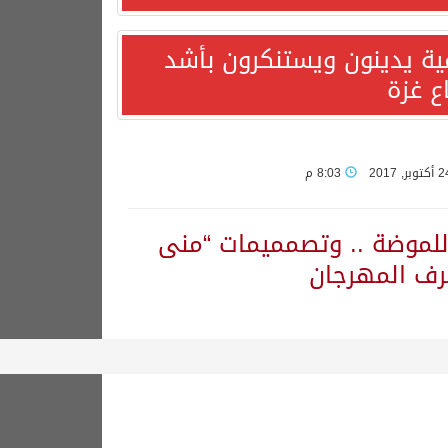
مية يدينون ويستنكرون بأشد
ع غزة
8:03 م
 للموضة .. وتصمميمات “منى
رف المهرجان