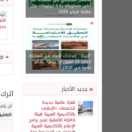
أعلى مستوياته بـ3.3 تريليونات ريال
بنهاية فبراير 2026
0
1450
“البيئة”: إمدادات المياه في المملكة
Share and follow up
تتجاوز 16 مليون م³ يوميًا.. الأكبر
عالميًا في الإنتاج
جديد الأخبار
اترك 
قفزة عالمية جديدة
لن يتم 
لتخصصات «الإعلام»
بالأكاديمية العربية هيئة
التعلي
AQAS الألمانية تمنح برامج
الإعلام بالأكاديمية العربية
الاعتماد غير المشروط وفق