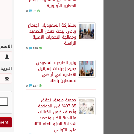
المعايير الأوروبية..
0
22
بمشاركة السعودية.. اجتماع
رباعي يبحث خفض التصعيد
ومعالجة التحديات الأمنية
الراهنة
الاسم
0
190
وزير الخارجية السعودي:
جميع إجراءات إسرائيل
البريد
الأحادية في أراضي
فلسطين باطلة
0
127
جمعية طويق تحقق
97.35% في الحوكمة
وتُصنف ضمن الكيانات
متناهية الكبر وتحصد
شهادة الآيزو للعام الثالث
على التوالي