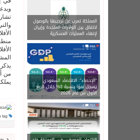
في إط
وبدع
تشار
المملكة تعرب عن ترحيبها بالوصول
والتي
لاتفاق بين الولايات المتحدة وإيران
لإنهاء العمليات العسكرية
الأف
منطقة
0
484
الأفل
المشار
يذكر 
من أج
“الإحصاء”: الاقتصاد السعودي
يملكو
يسجل نموًا بنسبة 3% خلال الربع
الأول من عام 2026
0
757
This post has no tag
الائتمان المصرفي في المملكة عند
Newer posts