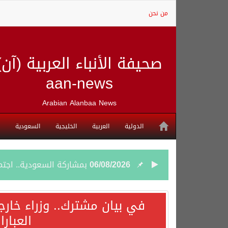
من نحن
صحيفة الأنباء العربية (آن)
aan-news
Arabian Alanbaa News
الدولية
العربية
الخليجية
السعودية
06/08/2026
بمشاركة السعودية.. اجتما
05/08/2026
وزير الخارجية السعودي: 
في بيان مشترك.. وزراء خارج
العبار
05/08/2026
جمعية طويق تحقق 97.35% في الحوكمة وتُصنف ضمن الكيانات متناهية الكبر وتحصد شهادة الآيزو للعام الثالث على التوالي