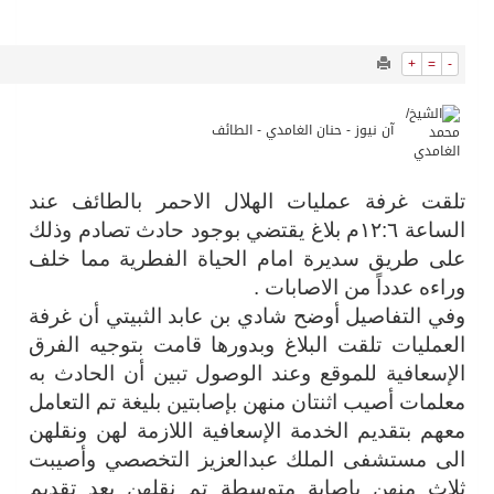
32128
0