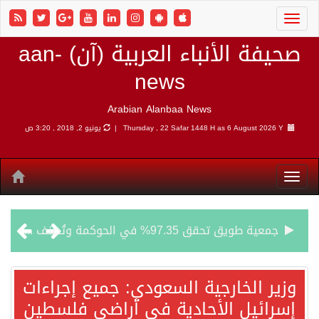
صحيفة الأنباء العربية (آن) aan-
news
Arabian Alanbaa News
6 August 2026 Y |
Thursday , 22 Safar 1448 H as
يونيو 2, 2018 , 3:20 ص
جمعية طويق تحقق 97.35% في الحوكمة وتُصنف ضمن الكيانات متناهية الكبر وتحصد شهادة الآيزو للعام الثالث على التوالي
“الفرصة الأخيرة”.. ترامب: المحادثات مع إيران جارية الآن
وزير الخارجية السعودي: جميع إجراءات
إسرائيل الأحادية في أراضي فلسطين
ورقة بحثية: التحالف البحري الدفاعي بقيادة الرياض يعيد صياغة مفهوم أمن البحار