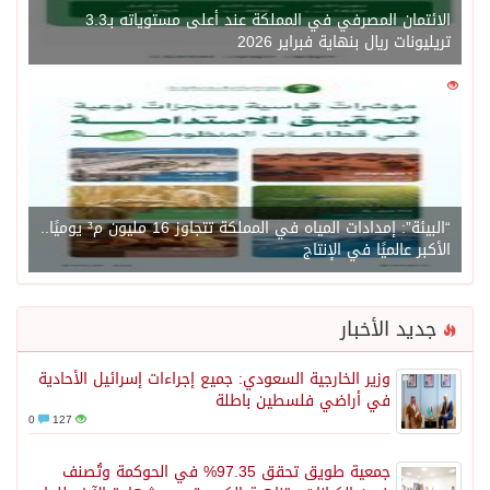
الائتمان المصرفي في المملكة عند أعلى مستوياته بـ3.3
تريليونات ريال بنهاية فبراير 2026
0
1450
“البيئة”: إمدادات المياه في المملكة تتجاوز 16 مليون م³ يوميًا..
الأكبر عالميًا في الإنتاج
جديد الأخبار
وزير الخارجية السعودي: جميع إجراءات إسرائيل الأحادية
في أراضي فلسطين باطلة
0
127
جمعية طويق تحقق 97.35% في الحوكمة وتُصنف