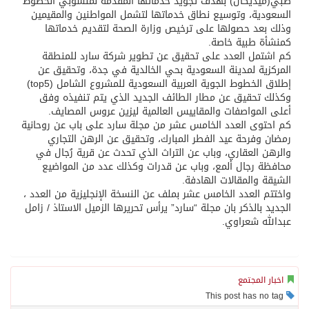
طبي(ميديكال) بهدف تجويد خدماتها المقدمة لمنسوبي الخطوط
السعودية، وتوسيع نطاق خدماتها لتشمل المواطنين والمقيمين
وذلك بعد حصولها على ترخيص وزارة الصحة لتقديم خدماتها
كمنشأة طبية خاصة.
كم اشتمل العدد على تحقيق عن تطوير شركة سارد للمنطقة
المركزية لمدينة السعودية بحي الخالدية في جدة، وتحقيق عن
إطلاق الخطوط الجوية العربية السعودية للمشروع الشامل (top5)
وكذلك تحقيق عن مطار الطائف الجديد الذي يتم تنفيذه وفق
أعلى المواصفات والمقاييس العالمية ليزين عروس المصايف.
كم احتوى العدد الخامس عشر من مجلة سارد على باب عن روحانية
رمضان وفرحة عيد الفطر المبارك، وتحقيق عن الرهن التجاري
والرهن العقاري، وباب عن التراث الذي تحدث عن قرية رُجال في
محافظة رجال ألمع، وباب عن قدرات وكذلك عدد من المواضيع
الشيقة والمقالات الهادفة.
واختتم العدد الخامس عشر بملف عن النسخة الإنجليزية من العدد ،
الجديد بالذكر بان مجلة “سارد” يرأس تحريرها الزميل الاستاذ / زامل
عبدالله شعراوي.
اخبار المجتمع
This post has no tag