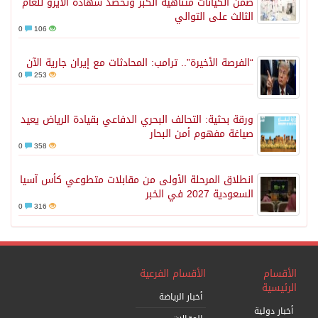
ضمن الكيانات متناهية الكبر وتحصد شهادة الآيزو للعام
الثالث على التوالي
0
106
“الفرصة الأخيرة”.. ترامب: المحادثات مع إيران جارية الآن
0
253
ورقة بحثية: التحالف البحري الدفاعي بقيادة الرياض يعيد
صياغة مفهوم أمن البحار
0
358
انطلاق المرحلة الأولى من مقابلات متطوعي كأس آسيا
السعودية 2027 في الخبر
0
316
الأقسام
الأقسام الفرعية
الرئيسية
أخبار الرياضة
أخبار دولية