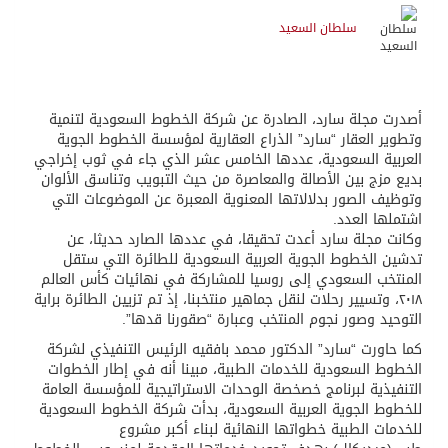
سلطان السعيد
أصدرت مجلة سارد، الصادرة عن شركة الخطوط السعودية لتنمية
وتطوير العقار “سارد” الذراع العقارية لمؤسسة الخطوط الجوية
العربية السعودية، عددها الخامس عشر الذي جاء في ثوب إخراجي
بديع مزج بين الأصالة والمعاصرة من حيث التبويب وتناسق الألوان
وتوظيف الصور بدلالاتها المعنوية المعبرة عن الموضوعات التي
اشتملها العدد.
وكانت مجلة سارد أعدت تحقيقا، في عددها الصارد حديثا، عن
تدشين الخطوط الجوية العربية السعودية للطائرة التي ستقل
المنتخب السعودي إلى روسيا للمشاركة في نهائيات كأس العالم
٢٠١٨، وتسيير رحلات لنقل جماهير منتخبنا، إذ تم تزيين الطائرة براية
التوحيد وصور نجوم المنتخب وعبارة “صقورنا قدها”.
كما حاورت “سارد” الدكتور محمد بافقيه الرئيس التنفيذي لشركة
الخطوط السعودية للخدمات الطبية، مبينا أنه في إطار الخطوات
التنفيذية لبرنامج خصخصة الوحدات الاستراتيجية للمؤسسة العامة
للخطوط الجوية العربية السعودية، بدأت شركة الخطوط السعودية
للخدمات الطبية خطواتها النهائية لبناء أكبر مشروع