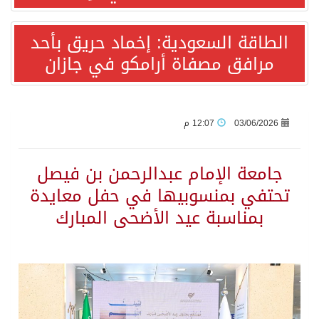
الطاقة السعودية: إخماد حريق بأحد
أردوغان: اتفاقية مكة للدفاع المشترك تعزز التعاون الأمني ولا تستهدف أي دولة
مرافق مصفاة أرامكو في جازان
سمو وزير الخارجية : اتفاقية مكة تعكس الإرادة السياسية لحماية أمن المنطقة
صدور بيان مشترك لقمة مكة المكرمة للدفاع المشترك بين المملكة العربية السعودية والجمهورية التركية وجمهورية باكستان الإسلامية.
03/06/2026
12:07 م
قفزة عالمية جديدة لتخصصات «الإعلام» بالأكاديمية العربية هيئة AQAS الألمانية تمنح برامج الإعلام بالأكاديمية العربية الاعتماد غير المشروط وفق المعايير الأوروبية..
جامعة الإمام عبدالرحمن بن فيصل
تحتفي بمنسوبيها في حفل معايدة
بمشاركة السعودية.. اجتماع رباعي يبحث خفض التصعيد ومعالجة التحديات الأمنية الراهنة
بمناسبة عيد الأضحى المبارك
وزير الخارجية السعودي: جميع إجراءات إسرائيل الأحادية في أراضي فلسطين باطلة
المنظمة العربية للتنمية الإدارية: توصيات الملتقى العربي الأول للذكاء الاصطناعي وريادة الأعمال، دور الذكاء الاصطناعي في تعزيز ريادة الأعمال وبناء القدرات البشرية