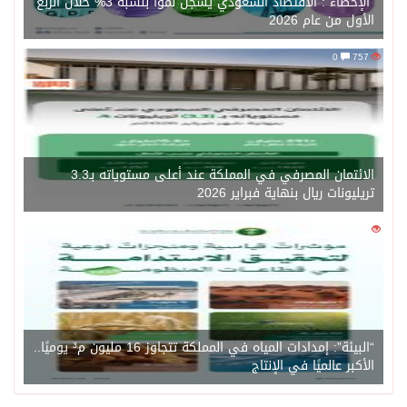
“الإحصاء”: الاقتصاد السعودي يسجل نموًا بنسبة 3% خلال الربع
الأول من عام 2026
0
757
الائتمان المصرفي في المملكة عند أعلى مستوياته بـ3.3
تريليونات ريال بنهاية فبراير 2026
0
1471
“البيئة”: إمدادات المياه في المملكة تتجاوز 16 مليون م³ يوميًا..
الأكبر عالميًا في الإنتاج