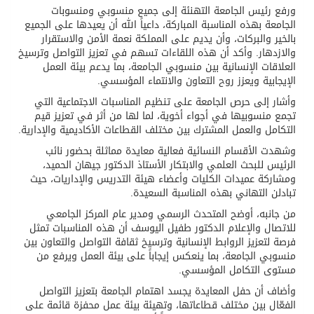
ورفع رئيس الجامعة التهنئة إلى جميع منسوبي ومنسوبات
الجامعة بهذه المناسبة المباركة، داعياً الله أن يعيدها على الجميع
بالخير والبركات، وأن يديم على المملكة نعمة الأمن والاستقرار
والازدهار. وأكد أن هذه اللقاءات تسهم في تعزيز التواصل وترسيخ
العلاقات الإنسانية بين منسوبي الجامعة، بما يدعم بيئة العمل
الإيجابية ويعزز روح التعاون والانتماء المؤسسي.
وأشار إلى حرص الجامعة على تنظيم المناسبات الاجتماعية التي
تجمع منسوبيها في أجواء أخوية، لما لها من أثر في تعزيز قيم
التكامل والعمل المشترك بين مختلف القطاعات الأكاديمية والإدارية.
وشهدت الأقسام النسائية فعالية معايدة مماثلة بحضور نائب
الرئيس للبحث العلمي والابتكار الأستاذ الدكتور جيهان الحميد،
ومشاركة عميدات الكليات وأعضاء هيئة التدريس والإداريات، حيث
تبادلن التهاني بهذه المناسبة السعيدة.
من جانبه، أوضح المتحدث الرسمي ومدير عام المركز الجامعي
للاتصال والإعلام الدكتور طفيل اليوسف أن هذه المناسبات تمثل
فرصة لتعزيز الروابط الإنسانية وترسيخ ثقافة التواصل والتعاون بين
منسوبي الجامعة، بما ينعكس إيجاباً على بيئة العمل ويرفع من
مستوى التكامل المؤسسي.
وأضاف أن حفل المعايدة يجسد اهتمام الجامعة بتعزيز التواصل
الفعّال بين مختلف قطاعاتها، وتهيئة بيئة عمل محفزة قائمة على