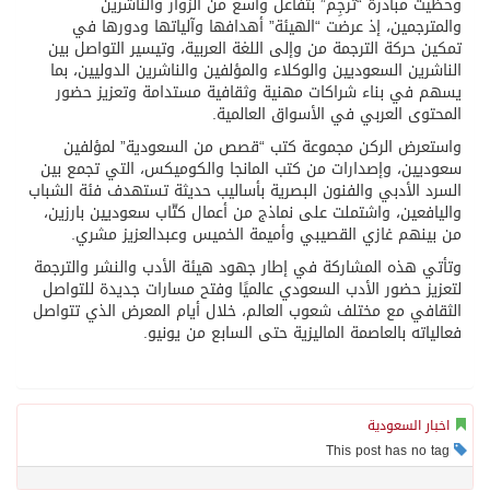
وحظيت مبادرة “ترجِم” بتفاعل واسع من الزوار والناشرين
والمترجمين، إذ عرضت “الهيئة” أهدافها وآلياتها ودورها في
تمكين حركة الترجمة من وإلى اللغة العربية، وتيسير التواصل بين
الناشرين السعوديين والوكلاء والمؤلفين والناشرين الدوليين، بما
يسهم في بناء شراكات مهنية وثقافية مستدامة وتعزيز حضور
المحتوى العربي في الأسواق العالمية.
واستعرض الركن مجموعة كتب “قصص من السعودية” لمؤلفين
سعوديين، وإصدارات من كتب المانجا والكوميكس، التي تجمع بين
السرد الأدبي والفنون البصرية بأساليب حديثة تستهدف فئة الشباب
واليافعين، واشتملت على نماذج من أعمال كتّاب سعوديين بارزين،
من بينهم غازي القصيبي وأميمة الخميس وعبدالعزيز مشري.
وتأتي هذه المشاركة في إطار جهود هيئة الأدب والنشر والترجمة
لتعزيز حضور الأدب السعودي عالميًا وفتح مسارات جديدة للتواصل
الثقافي مع مختلف شعوب العالم، خلال أيام المعرض الذي تتواصل
فعالياته بالعاصمة الماليزية حتى السابع من يونيو.
اخبار السعودية
This post has no tag