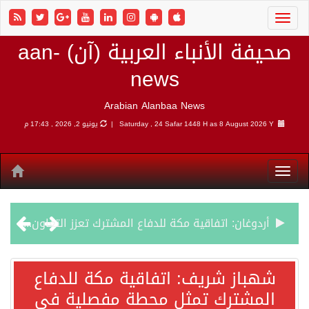
صحيفة الأنباء العربية (آن) aan-
news
Arabian Alanbaa News
8 August 2026 Y |
Saturday , 24 Safar 1448 H as
يونيو 2, 2026 , 17:43 م
أردوغان: اتفاقية مكة للدفاع المشترك تعزز التعاون الأمني ولا تستهدف أي دولة
سمو وزير الخارجية : اتفاقية مكة تعكس الإرادة السياسية لحماية أمن المنطقة
شهباز شريف: اتفاقية مكة للدفاع
المشترك تمثل محطة مفصلية في
صدور بيان مشترك لقمة مكة المكرمة للدفاع المشترك بين المملكة العربية السعودية والجمهورية التركية وجمهورية باكستان الإسلامية.