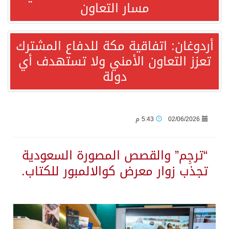
مسار التعاون
قفزة عالمية جديدة لتخصصات «الإعلام» بالأكاديمية العربية هيئة AQAS الألمانية تمنح برامج الإعلام بالأكاديمية العربية الاعتماد غير المشروط وفق المعايير الأوروبية..
أردوغان: اتفاقية مكة للدفاع المشترك
تعزز التعاون الأمني ولا تستهدف أي
بمشاركة السعودية.. اجتماع رباعي يبحث خفض التصعيد ومعالجة التحديات الأمنية الراهنة
دولة
وزير الخارجية السعودي: جميع إجراءات إسرائيل الأحادية في أراضي فلسطين باطلة
جمعية طويق تحقق 97.35% في الحوكمة وتُصنف ضمن الكيانات متناهية الكبر وتحصد شهادة الآيزو للعام الثالث على التوالي
02/06/2026
5:43 م
“الفرصة الأخيرة”.. ترامب: المحادثات مع إيران جارية الآن
“ترجِم” والقصص المصورة السعودية
تجذب زوار معرض كوالالمبور للكتاب.
ورقة بحثية: التحالف البحري الدفاعي بقيادة الرياض يعيد صياغة مفهوم أمن البحار
شهباز شريف: اتفاقية مكة للدفاع المشترك تمثل محطة مفصلية في مسار التعاون