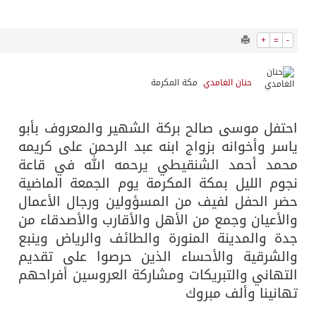
10293
0