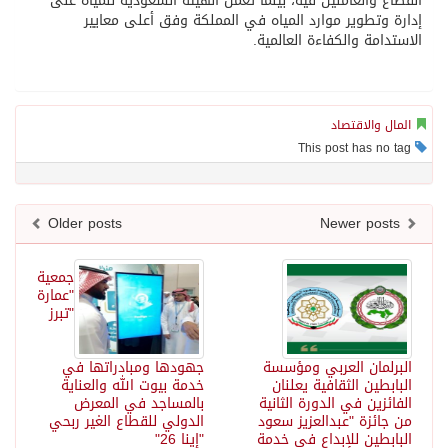
القطاع والعاملين فيه، بينما تعمل الهيئة السعودية للمياه على
إدارة وتطوير موارد المياه في المملكة وفق أعلى معايير
الاستدامة والكفاءة العالمية.
المال والاقتصاد
This post has no tag
Older posts
Newer posts
جمعية
"عمارة
"تبرز
البرلمان العربي ومؤسسة
جهودها ومبادراتها في
البابطين الثقافية يعلنان
خدمة بيوت الله والعناية
الفائزين في الدورة الثانية
بالمساجد في المعرض
من جائزة "عبدالعزيز سعود
الدولي للقطاع الغير ربحي
البابطين للإبداع في خدمة
"إينا 26"