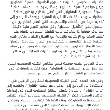
والالتزام التنظيمي، بما يرفع مستوى الجاهزية المهنية للمقاولين
ويعزز موثوقية تنفيذ المشاريع. وهذا يندرج تحت المهام المناطة
بالهيئة السعودية للمقاولين التي تُعنى بتنظيم وتطوير صناعة
المقاولات، وبناء الكفاءات التنفيذية المميزة. ويهدف البرنامج إلى
تقديم حزمة من الخدمات والتسهيلات التي تمكّن المقاولين من
الحصول على “التأهيل المسبق” وفق معايير تقييم فنية دقيقة،
مما يوفر مؤشراً ذا موثوقية عالية للهيئة السعودية للمياه عند
تنفيذ المشاريع الإنشائية بالتعاون مع القطاع الخاص. وتأتي هذه
الخطوة لتعزيز التنافسية والشفافية في قطاع المقاولات، وضمان
تنفيذ الأعمال التطويرية والمشاريع الاستراتيجية وفق أعلى معايير
الجودة، بما يساهم في بناء وتطوير الخبرات المحلية في قطاع
البناء والتشييد المرتبط بالمياه.
ويوفر البرنامج منصة موحدة تجمع مشاريع الهيئة السعودية للمياه،
مما يعزز الفرص الاستثمارية للمقاولين، حيث يُشترط للمشاركة في
تنفيذ مشاريع الهيئة اجتياز البرنامج عبر معايير أساسية.
وفي هذا الصدد، تدعو الهيئة السعودية للمقاولين الراغبين في
الاستفادة من البرنامج إلى الدخول عبر منصة “مُقاول”، والتوجه إلى
“بوابة ارتقاء “، والمبادرة بتعبئة البيانات المطلوبة للبدء في إجراءات
التأهيل المسبق. يُذكر أنّ الهيئة السعودية للمقاولين تُعنى بتنظيم
وتطوير صناعة المقاولات، وبناء الكفاءات الإنتاجية المميزة، وتقديم
الخدمات الإلكترونية عبر منصة “مُقاول” التي تهدف إلى تطوير