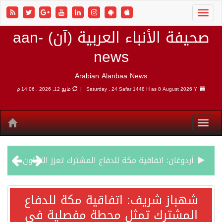
صحيفة الأنباء العربية (آن) aan-
news
Arabian Alanbaa News
8 August 2026 Y |
Saturday , 24 Safar 1448 H as
مايو 12, 2026 , 14:06 م
أردوغان: اتفاقية مكة للدفاع المشترك تعزز التعاون الأمني ولا تستهدف أي دولة
سمو وزير الخارجية : اتفاقية مكة تعكس الإرادة السياسية لحماية أمن المنطقة
شهباز شريف: اتفاقية مكة للدفاع
المشترك تمثل محطة مفصلية في
صدور بيان مشترك لقمة مكة المكرمة للدفاع المشترك بين المملكة العربية السعودية والجمهورية التركية وجمهورية باكستان الإسلامية.