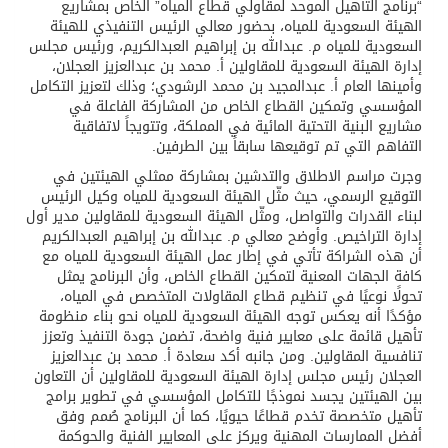
“برنامج التأهيل الموحد لمقاولي قطاع المياه” الخاص بمشاريع
الهيئة السعودية للمياه، بحضور معالي الرئيس التنفيذي للهيئة
السعودية للمياه م. عبدالله بن إبراهيم العبدالكريم، ورئيس مجلس
إدارة الهيئة السعودية للمقاولين أ. محمد بن عبدالعزيز العجلان،
وأمينها العام أ. عبدالمجيد بن محمد الرشودي؛ وذلك لتعزيز التكامل
المؤسسي وتمكين القطاع الخاص من المشاركة الفاعلة في
مشاريع البنية التحتية المائية في المملكة، وتتويجاً لاتفاقية
التفاهم التي تم توقيعها سابقاً بين الطرفين.
وجرت مراسم الاطلاق والتدشين بمشاركة ممثلي الهيئتين في
التوقيع الرسمي، حيث مثّل الهيئة السعودية للمياه وكيل الرئيس
لبناء القدرات والتواصل، ومثّل الهيئة السعودية للمقاولين مدير أول
إدارة التراخيص. وأوضح معالي م. عبدالله بن إبراهيم العبدالكريم
أن هذه الشراكة تأتي في إطار عمل الهيئة السعودية للمياه مع
كافة الجهات المعنية لتمكين القطاع الخاص، وأن البرنامج يمثل
تحولًا نوعيًا في تنظيم قطاع المقاولات المتخصص في المياه،
مؤكدًا أنه يعكس توجه الهيئة السعودية للمياه نحو بناء منظومة
تأهيل قائمة على معايير فنية واضحة، تضمن جودة التنفيذ وتعزز
تنافسية المقاولين. ومن جانبه أكد سعادة أ. محمد بن عبدالعزيز
العجلان رئيس مجلس إدارة الهيئة السعودية للمقاولين أن التعاون
بين الهيئتين يجسد نموذجًا للتكامل المؤسسي في تطوير برامج
تأهيل متخصصة تخدم قطاعًا حيويًا، كما أن البرنامج صُمم وفق
أفضل الممارسات المهنية ويركز على المعايير الفنية والحوكمة