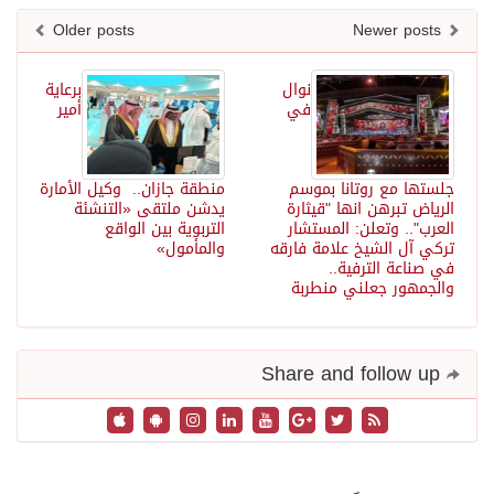
Older posts
Newer posts
نوال
برعاية
في
أمير
جلستها مع روتانا بموسم
منطقة جازان.. وكيل الأمارة
الرياض تبرهن انها "قيثارة
يدشن ملتقى «التنشئة
العرب".. وتعلن: المستشار
التربوية بين الواقع
تركي آل الشيخ علامة فارقه
والمأمول»
في صناعة الترفية..
والجمهور جعلني منطربة
Share and follow up