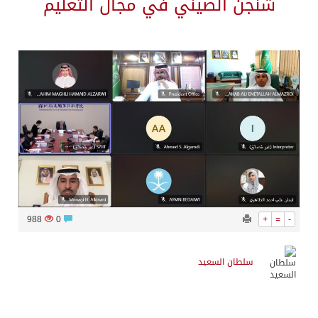
شنجن الصيني في مجال التعليم
988
0
+
=
-
سلطان السعيد