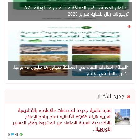
الائتمان المصرفي في المملكة عند أعلى مستوياته بـ3.3
تريليونات ريال بنهاية فبراير 2026
0
1450
“البيئة”: إمدادات المياه في المملكة تتجاوز 16 مليون م³ يوميًا..
الأكبر عالميًا في الإنتاج
جديد الأخبار
قفزة عالمية جديدة لتخصصات «الإعلام» بالأكاديمية
العربية هيئة AQAS الألمانية تمنح برامج الإعلام
بالأكاديمية العربية الاعتماد غير المشروط وفق المعايير
الأوروبية..
0
43