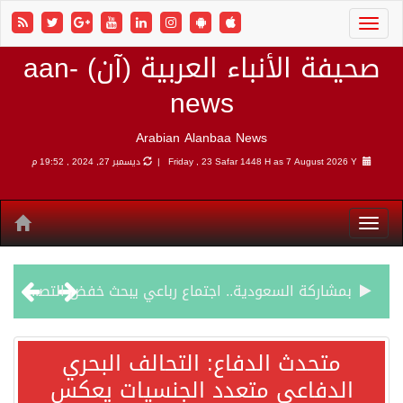
صحيفة الأنباء العربية (آن) aan-
news
Arabian Alanbaa News
7 August 2026 Y |
Friday , 23 Safar 1448 H as
ديسمبر 27, 2024 , 19:52 م
بمشاركة السعودية.. اجتماع رباعي يبحث خفض التصعيد ومعالجة التحديات الأمنية الراهنة
وزير الخارجية السعودي: جميع إجراءات إسرائيل الأحادية في أراضي فلسطين باطلة
متحدث الدفاع: التحالف البحري
الدفاعي متعدد الجنسيات يعكس
جمعية طويق تحقق 97.35% في الحوكمة وتُصنف ضمن الكيانات متناهية الكبر وتحصد شهادة الآيزو للعام الثالث على التوالي