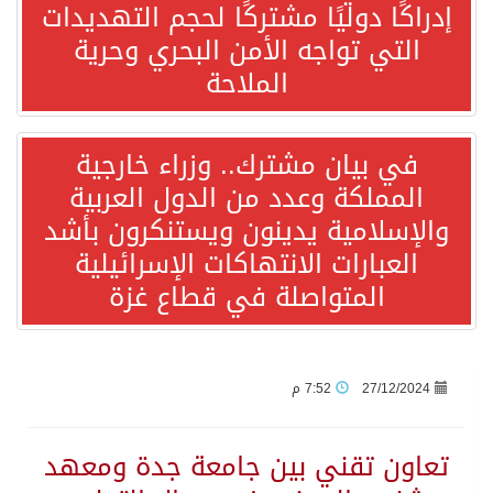
إدراكًا دوليًا مشتركًا لحجم التهديدات
التي تواجه الأمن البحري وحرية
“الفرصة الأخيرة”.. ترامب: المحادثات مع إيران جارية الآن
الملاحة
ورقة بحثية: التحالف البحري الدفاعي بقيادة الرياض يعيد صياغة مفهوم أمن البحار
في بيان مشترك.. وزراء خارجية
المملكة وعدد من الدول العربية
انطلاق المرحلة الأولى من مقابلات متطوعي كأس آسيا السعودية 2027 في الخبر
والإسلامية يدينون ويستنكرون بأشد
العبارات الانتهاكات الإسرائيلية
إعلام أميركي: مباحثات واشنطن وطهران ستركز على حرية الملاحة بهرمز
المتواصلة في قطاع غزة
ترامب: الأمير محمد بن سلمان يفضل الحوار بخصوص إيران لخفض التصعيد
السعودية لإيران: حريصون على مواصلة دورنا الإقليمي في إحلال الأمن والاستقرار
27/12/2024
7:52 م
قفزة عالمية جديدة لتخصصات «الإعلام» بالأكاديمية العربية هيئة AQAS الألمانية تمنح برامج الإعلام بالأكاديمية العربية الاعتماد غير المشروط وفق المعايير الأوروبية..
تعاون تقني بين جامعة جدة ومعهد