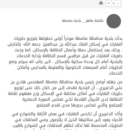
9953
0