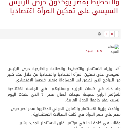
10154
0