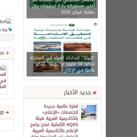
أعلى مستوياته بـ3.3 تريليونات ريال
بنهاية فبراير 2026
0
1450
This post has no tag
Newer posts
“البيئة”: إمدادات المياه في المملكة
تتجاوز 16 مليون م³ يوميًا.. الأكبر
عالميًا في الإنتاج
جديد الأخبار
قفزة عالمية جديدة
Share and follow up
لتخصصات «الإعلام»
بالأكاديمية العربية هيئة
AQAS الألمانية تمنح برامج
الإعلام بالأكاديمية العربية
الاعتماد غير المشروط وفق