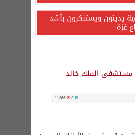
مية يدينون ويستنكرون بأشد
ع غزة
 مستشفى الملك خالد
11266
0