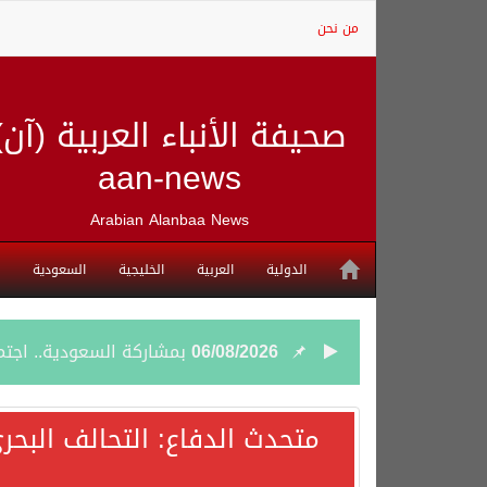
من نحن
صحيفة الأنباء العربية (آن)
aan-news
Arabian Alanbaa News
الدولية
العربية
الخليجية
السعودية
06/08/2026
بمشاركة السعودية.. اجتما
05/08/2026
وزير الخارجية السعودي: 
متحدث الدفاع: التحالف البحر
05/08/2026
جمعية طويق تحقق 97.35% في الحوكمة وتُصنف ضمن الكيانات متناهية الكبر وتحصد شهادة الآيزو للعام الثالث على التوالي