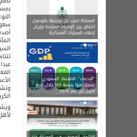
بمست
التو
المملكة تعرب عن ترحيبها بالوصول
سعود
لاتفاق بين الولايات المتحدة وإيران
أصدق
لإنهاء العمليات العسكرية
المأ
0
505
السي
تتنا
عبدا
الفع
“الإحصاء”: الاقتصاد السعودي
الأعم
يسجل نموًا بنسبة 3% خلال الربع
وتشار
الأول من عام 2026
الكري
0
757
ويشا
لأهل
الائتمان المصرفي في المملكة عند