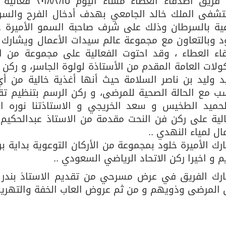
نظم فريق اصدقاء 
شفى الملك خالد الجامعي بهدف أدخال الفرح والسرو
عية بالسرطان وذلك على شرف صاحبة السمو الأميرة خلو
 وبالتعاون مع مجموعة عالم سيدات الأعمال ويشارك ب
اء العطاء ، وقد احتوت الفعالية على مجموعة من الأ
كولات العامة المقدم من الأستاذة لولوة الجاسر، و رك
د وليد بن ناصر السلامة حيث أنها أغذية خالية من أ
سب مع الحالة الصحية للمرضى، و ركن الرسم بتنظيم تق
لحميد الطخيس و سعد الخريجي و الاستاذتنا نوره ا
الية على ركن فن النحت مقدمة من الاستاذ عبدالحكيم
ال لمياء النهدي ..
ك الأميرة خلود بمجموعة من الأركان التوعوية بداية بر
م و اخيرا ركن الاتحاد الرياضي السعودي ..
رك الفريق في عرض مسرحي من تقديم الاستاذ بندر الب
 المرضى وذويهم و من ثم عروض العاب الخفة والتهريج 