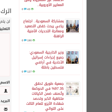
المعايير الأوروبية..
اترك 
0
43
بمشاركة السعودية.. اجتماع
لن يتم 
رباعي يبحث خفض التصعيد
التعلي
ومعالجة التحديات الأمنية
الراهنة
0
190
وزير الخارجية السعودي:
جميع إجراءات إسرائيل
الأحادية في أراضي
فلسطين باطلة
0
127
الاسم
جمعية طويق تحقق
97.35% في الحوكمة
وتُصنف ضمن الكيانات
متناهية الكبر وتحصد
البريد
شهادة الآيزو للعام الثالث
على التوالي