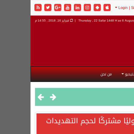
6 August
Thursday , 22 Safar 1448 H as
فبراير 16, 2018 , 14:55 م
تيديو
من نحن
يًا مشتركًا لحجم التهديدات