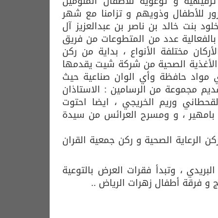
العطاء مساء اليوم ٢٠١٨/٢/١٥ فعالية ترفيهية و توعوية للأطفال المنومين
ر للأطفال وذويهم و تزامنا مع شهر
د بنت خالد بن ناصر بن عبدالعزيز آل
الفعالية عدد من المتطوعات من فريق
ركان مختلفة الأنواع ، بداية من ركن
ن الأغذية الصحية من شركة شيت يقدمها
ي مواد حافظة وأي الوان صناعية حيث
ديم مجموعة من الرسامين : الاستاذان
لقحطاني وريم الخريجي ، ايضا احتوت
 بامهير ، و ومسرح العرائس من سيدة
كن الرعاية الصحية و ركن جمعية القران
ريدي ، وتبدأ فقرات العرض بالتوعية
و فرقة أطفال زهرات الرياض ..