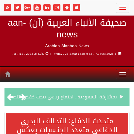
صحيفة الأنباء العربية (آن) aan-
news
Arabian Alanbaa News
7 August 2026 Y |
Friday , 23 Safar 1448 H as
يوليو 8, 2023 , 7:12 ص
بمشاركة السعودية.. اجتماع رباعي يبحث خفض التصعيد ومعالجة التحديات الأمنية الراهنة
وزير الخارجية السعودي: جميع إجراءات إسرائيل الأحادية في أراضي فلسطين باطلة
متحدث الدفاع: التحالف البحري
الدفاعي متعدد الجنسيات يعكس
جمعية طويق تحقق 97.35% في الحوكمة وتُصنف ضمن الكيانات متناهية الكبر وتحصد شهادة الآيزو للعام الثالث على التوالي