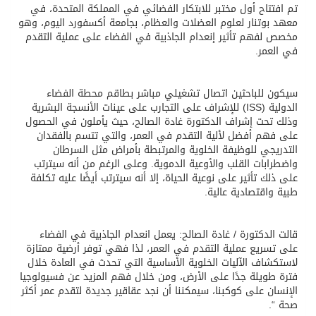
تم افتتاح أول مختبر للابتكار الفضائي في المملكة المتحدة، في
معهد بوتنار لعلوم العضلات والعظام، بجامعة أكسفورد اليوم، وهو
مخصص لفهم تأثير إنعدام الجاذبية في الفضاء على عملية التقدم
في العمر.
سيكون للباحثين اتصال تشغيلي مباشر بطاقم محطة الفضاء
الدولية (ISS) للإشراف على التجارب على عينات الأنسجة البشرية
وذلك تحت إشراف الدكتورة غادة الصالح، حيث يأملون في الحصول
على فهم أفضل لألية التقدم في العمر، والتي تتسم بالفقدان
التدريجي للوظيفة الخلوية والمرتبطة بأمراض مثل السرطان
واضطرابات القلب والأوعية الدموية. وعلى الرغم من أنه سيترتب
على ذلك تأثير على نوعية الحياة، إلا أنه سيترتب أيضًا عليه تكلفة
طبية واقتصادية عالية.
قالت الدكتورة / غادة الصالح: يعمل انعدام الجاذبية في الفضاء
على تسريع عملية التقدم في العمر، لذا فهي توفر أرضية ممتازة
لاستكشاف الآليات الخلوية الأساسية التي تحدث في العادة خلال
فترة طويلة جدًا على الأرض، ومن خلال فهم المزيد عن فسيولوجيا
الإنسان على كوكبنا، سيمكننا أن نجد عقاقير جديدة لتقدم عمر أكثر
صحة “.