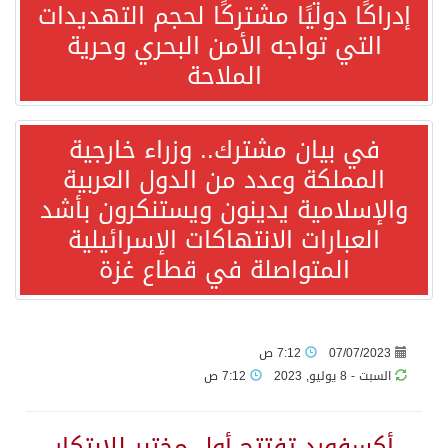
إدراكًا دوليًا مشتركًا لحجم التهديدات
التي تواجه الأمن البحري وحرية
“الفرصة الأخيرة”.. ترامب: المحادثات مع إيران جارية الآن
الملاحة
ورقة بحثية: التحالف البحري الدفاعي بقيادة الرياض يعيد صياغة مفهوم أمن البحار
في بيان مشترك.. وزراء خارجية
المملكة وعدد من الدول العربية
انطلاق المرحلة الأولى من مقابلات متطوعي كأس آسيا السعودية 2027 في الخبر
والإسلامية يدينون ويستنكرون بأشد
العبارات الانتهاكات الإسرائيلية
إعلام أميركي: مباحثات واشنطن وطهران ستركز على حرية الملاحة بهرمز
المتواصلة في قطاع غزة
ترامب: الأمير محمد بن سلمان يفضل الحوار بخصوص إيران لخفض التصعيد
السعودية لإيران: حريصون على مواصلة دورنا الإقليمي في إحلال الأمن والاستقرار
07/07/2023
7:12 ص
السبت - 8 يوليو, 2023
7:12 ص
قفزة عالمية جديدة لتخصصات «الإعلام» بالأكاديمية العربية هيئة AQAS الألمانية تمنح برامج الإعلام بالأكاديمية العربية الاعتماد غير المشروط وفق المعايير الأوروبية..
أكسفورد تفتتح أول مختبر للابتكار