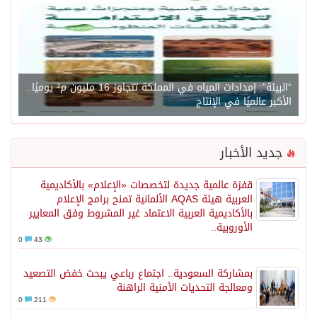
“البيئة”: إمدادات المياه في المملكة تتجاوز 16 مليون م³ يوميًا..
الأكبر عالميًا في الإنتاج
جديد الأخبار
قفزة عالمية جديدة لتخصصات «الإعلام» بالأكاديمية
العربية هيئة AQAS الألمانية تمنح برامج الإعلام
بالأكاديمية العربية الاعتماد غير المشروط وفق المعايير
الأوروبية..
0
43
بمشاركة السعودية.. اجتماع رباعي يبحث خفض التصعيد
ومعالجة التحديات الأمنية الراهنة
0
211