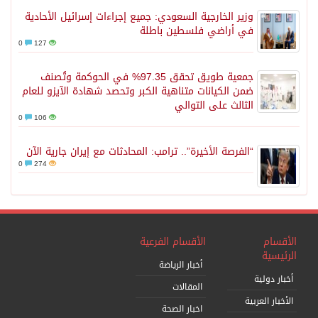
وزير الخارجية السعودي: جميع إجراءات إسرائيل الأحادية
في أراضي فلسطين باطلة
0
127
جمعية طويق تحقق 97.35% في الحوكمة وتُصنف
ضمن الكيانات متناهية الكبر وتحصد شهادة الآيزو للعام
الثالث على التوالي
0
106
“الفرصة الأخيرة”.. ترامب: المحادثات مع إيران جارية الآن
0
274
الأقسام
الأقسام الفرعية
الرئيسية
أخبار الرياضة
أخبار دولية
المقالات
الأخبار العربية
اخبار الصحة