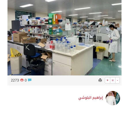
2273
0
+
=
-
إبراهيم البلوشي