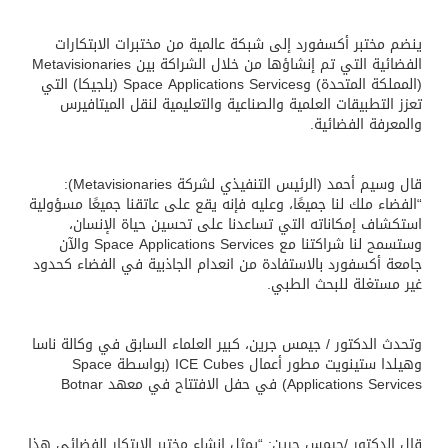
ينضم مختبر أكسفورد إلى شبكة عالمية من مختبرات الابتكارات
الفضائية التي تم إنشاؤها من خلال الشراكة بين Metavisionaries
(المملكة المتحدة) وSpace Applications Services (بلجيكا) التي
تعزز التطبيقات العلمية والصناعية والتعليمية لنقل الميتافيرس
والمعرفة الفضائية.
قال وسيم أحمد (الرئيس التنفيذي لشركة Metavisionaries):
“الفضاء ملك لنا جميعًا، وعليه فإنه يقع على عاتقنا جميعًا مسؤولية
استكشاف إمكاناته التي تساعدنا على تحسين حياة الإنسان،
وستسمح لنا شراكتنا مع Space Applications Services والآن
جامعة أكسفورد بالاستفادة من انعدام الجاذبية في الفضاء كحدود
غير مستغلة للبحث الطبي.
وتحدث الدكتور / جيمس جرين، كبير العلماء السابق في وكالة ناسا
وهيلدا ستينويت مطور أعمال ICE Cubes (بواسطة Space
Applications Services) في حفل الافتتاح في معهد Botnar
قال الدكتور /جيمس جرين: “يمثل إنشاء مختبر الابتكار الفضائي هذا