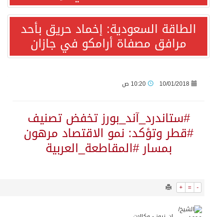
9814
0