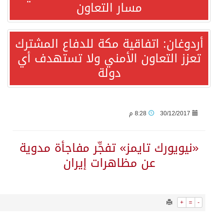
10044
0