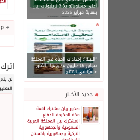
أعلى مستوياته بـ3.3 تريليونات ريال
بنهاية فبراير 2026
Share and follow up
0
1450
“البيئة”: إمدادات المياه في المملكة
اترك 
تتجاوز 16 مليون م³ يوميًا.. الأكبر
عالميًا في الإنتاج
لن يتم 
التعلي
جديد الأخبار
صدور بيان مشترك لقمة
مكة المكرمة للدفاع
المشترك بين المملكة العربية
السعودية والجمهورية
التركية وجمهورية باكستان
الإسلامية.