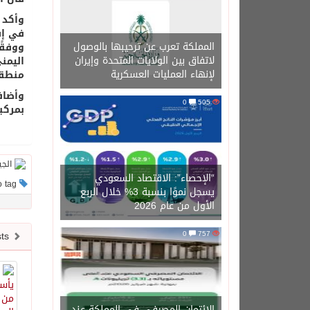
وأكد 
في إب
المملكة تعرب عن ترحيبها بالوصول
لاتفاق بين الولايات المتحدة وإيران
لإنهاء العمليات العسكرية
منطقة
وأضاف
0
505
بمركب
“الإحصاء”: الاقتصاد السعودي
This post has no tag
يسجل نموًا بنسبة 3% خلال الربع
الأول من عام 2026
Newer posts
0
757
الائتمان المصرفي في المملكة عند