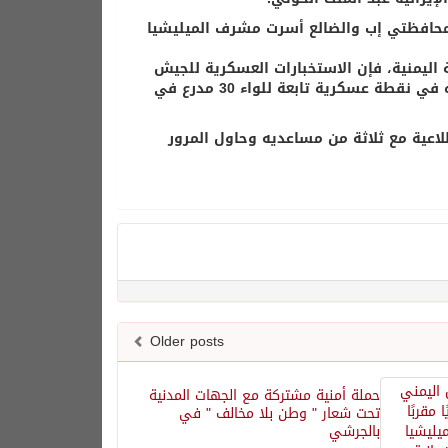
حافظتي إب والضالع أسرت مشرف الميليشيا
التابع للقوات المسلحة اليمنية، فإن الاستخبارات العسكرية للجيش
اليمني، كانت ترصد تحركات القيادي الحوثي وتمكنت من الإيقاع به وأسره في نقطة عسكرية تابعة للواء 30 مدرع في
ية مع ثلاثة من مساعديه وحاول المرور
Older posts
حملة أمنية مشتركة مع الجهات المدنية
تحت شعار " وطن بلا مخالف " في
بالجرشي