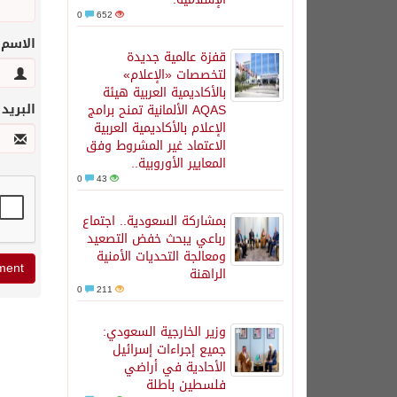
0
652
الاسم
قفزة عالمية جديدة
لتخصصات «الإعلام»
بالأكاديمية العربية هيئة
البريد
AQAS الألمانية تمنح برامج
الإعلام بالأكاديمية العربية
الاعتماد غير المشروط وفق
المعايير الأوروبية..
0
43
بمشاركة السعودية.. اجتماع
رباعي يبحث خفض التصعيد
ومعالجة التحديات الأمنية
الراهنة
0
211
وزير الخارجية السعودي:
جميع إجراءات إسرائيل
الأحادية في أراضي
فلسطين باطلة