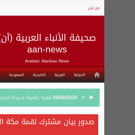
من نحن
صحيفة الأنباء العربية (آن)
aan-news
Arabian Alanbaa News
الدولية
العربية
الخليجية
السعودية
06/08/2026
قفزة عالمية جديدة لتخصصات «الإعلام» بالأكاديمية العربية هيئة S
06/08/2026
بمشاركة السعودية.. اجتما
صدور بيان مشترك لقمة مكة الم
05/08/2026
وزير الخارجية السعودي: 