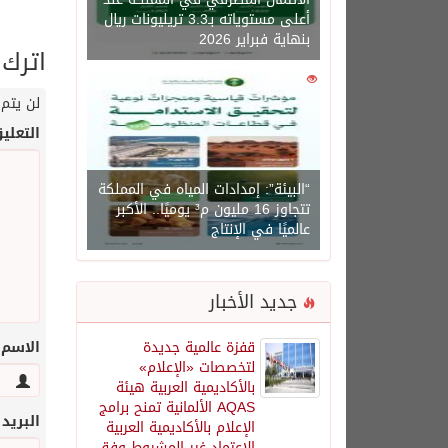
أعلى مستوياته بـ3.3 تريليونات ريال
بنهاية فبراير 2026
اترك 
0
1450
لن يتم 
التعلي
“البيئة”: إمدادات المياه في المملكة
تتجاوز 16 مليون م³ يوميًا.. الأكبر
عالميًا في الإنتاج
جديد الأخبار
قفزة عالمية جديدة
الاسم
لتخصصات «الإعلام»
بالأكاديمية العربية هيئة
AQAS الألمانية تمنح برامج
البريد
الإعلام بالأكاديمية العربية
الاعتماد غير المشروط وفق