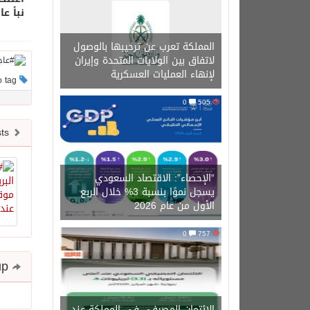
نبأ عا
المملكة تعرب عن ترحيبها بالوصول
لاتفاق بين الولايات المتحدة وإيران
لإنهاء العمليات العسكرية
This post has no tag
0
505
Newer posts
“الإحصاء”: الاقتصاد السعودي
يسجل نموًا بنسبة 3% خلال الربع
الأول من عام 2026
0
757
Share and follow up
الائتمان المصرفي في المملكة عند