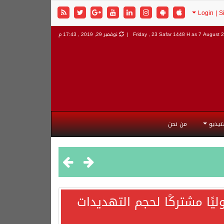
7 August 2
Friday , 23 Safar 1448 H as
نوفمبر 29, 2019 , 17:43 م
تيديو
من نحن
يًا مشتركًا لحجم التهديدات