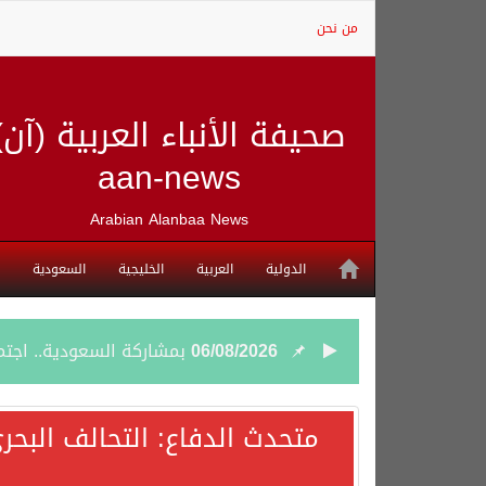
من نحن
صحيفة الأنباء العربية (آن)
aan-news
Arabian Alanbaa News
الدولية
العربية
الخليجية
السعودية
06/08/2026
بمشاركة السعودية.. اجتما
05/08/2026
وزير الخارجية السعودي: 
متحدث الدفاع: التحالف البحر
05/08/2026
جمعية طويق تحقق 97.35% في الحوكمة وتُصنف ضمن الكيانات متناهية الكبر وتحصد شهادة الآيزو للعام الثالث على التوالي