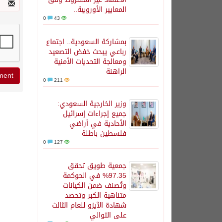
المعايير الأوروبية..
0
43
بمشاركة السعودية.. اجتماع
رباعي يبحث خفض التصعيد
ومعالجة التحديات الأمنية
الراهنة
0
211
وزير الخارجية السعودي:
جميع إجراءات إسرائيل
الأحادية في أراضي
فلسطين باطلة
0
127
جمعية طويق تحقق
97.35% في الحوكمة
وتُصنف ضمن الكيانات
متناهية الكبر وتحصد
شهادة الآيزو للعام الثالث
على التوالي