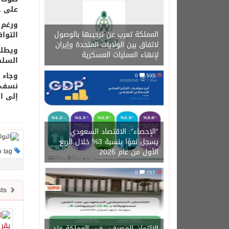
على ح
ورغم 
المملكة تعرب عن ترحيبها بالوصول
التوا
لاتفاق بين الولايات المتحدة وإيران
ويطلب
لإنهاء العمليات العسكرية
السلط
وجاء 
0
505
نسف ع
إلى ا
“الإحصاء”: الاقتصاد السعودي
يسجل نموًا بنسبة 3% خلال الربع
الأول من عام 2026
This post has no tag
0
757
Newer posts
الائتمان المصرفي في المملكة عند