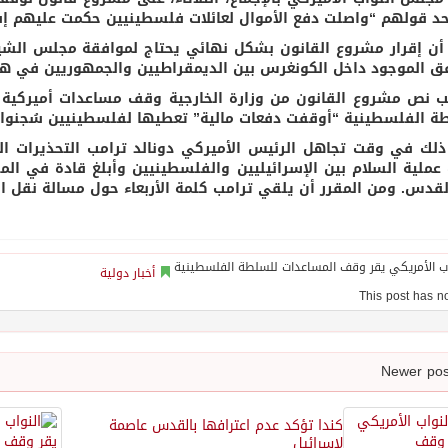
د قولهم “واصلت دفع الأموال لعائلات فلسطينيين حكمت عليهم إسر
أن إقرار مشروع القانون بشكل نهائي يحتاج لموافقة مجلس الشي
فق الموجود داخل الكونغرس بين الديمقراطيين والجمهوريين في هذ
 نص مشروع القانون من وزارة الخارجية وقف مساعدات أميركية لل
ة الفلسطينية “أوقفت دفعات مالية” تعطيها لفلسطينيين سُجنوا ب
ذلك في وقت تجاهل الرئيس الأميركي دونالد ترامب التحذيرات الص
ملية السلام بين الإسرائيليين والفلسطينيين وأبلغ قادة في المن
لقدس.
ومن المقرر أن يلقي ترامب كلمة الأربعاء حول مسالة نقل 
أخبار دولية
كندا تؤكد عدم اعترافها بالقدس عاصمة
لإسرائيل