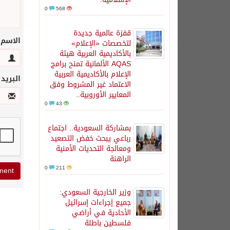
0
568
قفزة عالمية جديدة
الاسم
لتخصصات «الإعلام»
بالأكاديمية العربية هيئة
AQAS الألمانية تمنح برامج
الإعلام بالأكاديمية العربية
البريد
الاعتماد غير المشروط وفق
المعايير الأوروبية..
0
43
بمشاركة السعودية.. اجتماع
رباعي يبحث خفض التصعيد
ومعالجة التحديات الأمنية
الراهنة
0
211
وزير الخارجية السعودي:
جميع إجراءات إسرائيل
الأحادية في أراضي
فلسطين باطلة