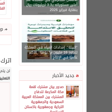
أعلى مستوياته بـ3.3 تريليونات ريال
بنهاية فبراير 2026
0
1450
Share and follow up
“البيئة”: إمدادات المياه في المملكة
تتجاوز 16 مليون م³ يوميًا.. الأكبر
عالميًا في الإنتاج
اترك 
لن يتم 
جديد الأخبار
التعلي
صدور بيان مشترك لقمة
مكة المكرمة للدفاع
المشترك بين المملكة العربية
السعودية والجمهورية
التركية وجمهورية باكستان
الإسلامية.