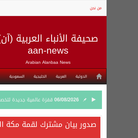
من نحن
صحيفة الأنباء العربية (آن)
aan-news
Arabian Alanbaa News
الدولية
العربية
الخليجية
السعودية
06/08/2026
قفزة عالمية جديدة لتخصصات «الإعلام» بالأكاديمية العربية هيئة S
06/08/2026
بمشاركة السعودية.. اجتما
صدور بيان مشترك لقمة مكة الم
05/08/2026
وزير الخارجية السعودي: 