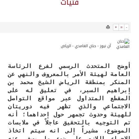
10362
0