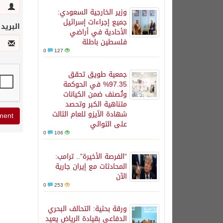
وزير الخارجية السعودي:
جميع إجراءات إسرائيل
البريد
الأحادية في أراضي
فلسطين باطلة
0
127
جمعية طويق تحقق
97.35% في الحوكمة
وتُصنف ضمن الكيانات
متناهية الكبر وتحصد
شهادة الآيزو للعام الثالث
على التوالي
0
106
“الفرصة الأخيرة”.. ترامب:
المحادثات مع إيران جارية
الآن
0
253
ورقة بحثية: التحالف البحري
الدفاعي بقيادة الرياض يعيد