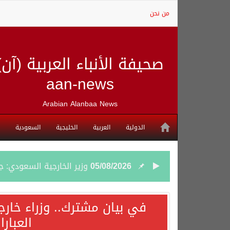
من نحن
صحيفة الأنباء العربية (آن)
aan-news
Arabian Alanbaa News
الدولية
العربية
الخليجية
السعودية
05/08/2026
وزير الخارجية السعودي: 
05/08/2026
جمعية طويق تحقق 97.35% في الحوكمة وتُصنف ضمن الكيانات متناهية الكبر وتحصد شهادة الآيزو للعام الثالث على التوالي
في بيان مشترك.. وزراء خارج
العبار
04/08/2026
“الفرصة الأخيرة”.. ترامب: 