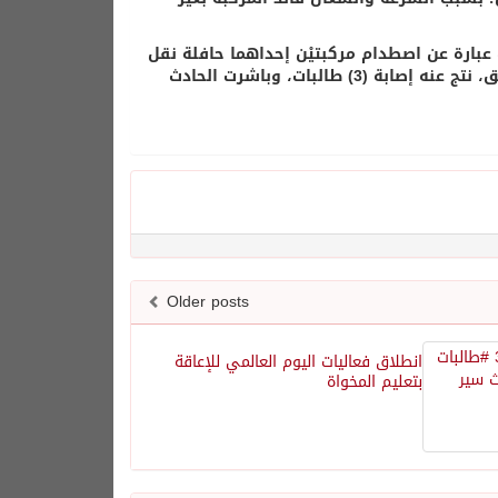
كة المكرّمة، إن الحادث عبارة عن اصطدام مركبتيْن إحداهما حافلة نقل
طالبات والأخرى مركبة صغيرة؛ بسبب السرعة وانشغال قائدها بغير الطريق، نتج عنه إصابة (3) طالبات، وباشرت الحادث
Older posts
انطلاق فعاليات اليوم العالمي للإعاقة
بتعليم المخواة