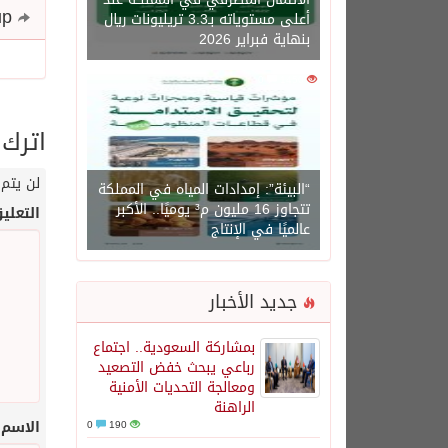
Share and follow up
أعلى مستوياته بـ3.3 تريليونات ريال
بنهاية فبراير 2026
0
1450
اترك 
لن يتم 
“البيئة”: إمدادات المياه في المملكة
تتجاوز 16 مليون م³ يوميًا.. الأكبر
التعلي
عالميًا في الإنتاج
جديد الأخبار
بمشاركة السعودية.. اجتماع
رباعي يبحث خفض التصعيد
ومعالجة التحديات الأمنية
الراهنة
الاسم
0
190