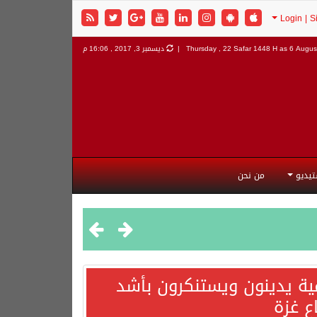
6 August
Thursday , 22 Safar 1448 H as
ديسمبر 3, 2017 , 16:06 م
تيديو
من نحن
مية يدينون ويستنكرون بأشد
ع غزة