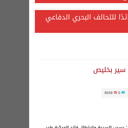
ئدًا للتحالف البحري الدفاعي
8049
0
دًا التزامها باستقرار السوق البترولية
 بسبب السرعة وانشغال قائد المركبة بغير