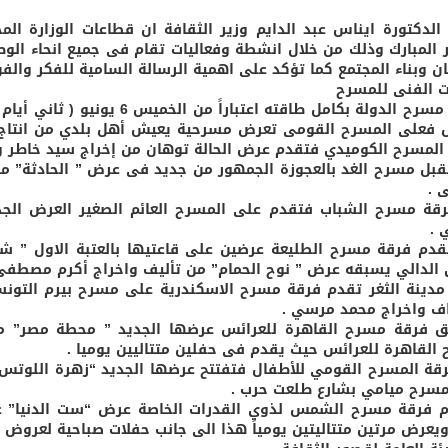
الدكتورة ايناس عبد الدايم وزير الثقافة ان قطاعات الوزارة المختل
 المبارك وذلك من خلال انشطة وفعاليات تقام فى جميع انحاء الوط
ان وبناء المجتمع كما تؤكد على اهمية الرسالة السامية للفكر والف
يت الفنى للمسرح
فعلى المسرح القومى تعرض مسرحية يعيش أهل بلدي من انتاج ف
المسرح الكوميدي فتقدم عرض الحالة توهان من إخراج سيد خاطر وذل
بل مسرح الغد بالعجوزة الجمهور من جديد فى عرض ” الحادثة” من 
 .
رقة مسرح الشباب فتقدم على المسرح العائم الصغير العرض الجد
 .
قدم فرقة مسرح الطليعة عرضين على قاعتيها بالعتبة الاول ” ش
الدالي يسبقه عرض ” نوح الحمام” من تأليف واخراج أكرم مصطفى
دينة الثغر تقدم فرقة مسرح الاسكندرية على مسرح بيرم التون
ف واخراج محمد مرسي .
 فرقة مسرح القاهرة للعرائس عرضها الجديد ” محطة مصر” من
القاهرة للعرائس حيث يقدم فى حفلين متتاليين يوميا .
رقة المسرح القومي للأطفال فتفتتح عرضها الجديد “زهرة اللوت
سرح ميامي بشارع طلعت حرب .
 فرقة مسرح الشمس لذوي القدرات الخاصة عرض “ست الدنيا” على
ويعرض مرتين متتاليتين يومياً هذا الى جانب حفلات صباحية لعروض 