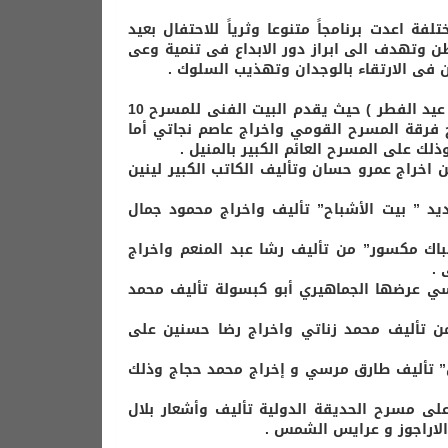
فة اعدت برنامجاً متنوعا وثرياً للاحتفال بعيد
ن وتهدف الى ابراز دور الابداع فى تنمية وعى
ن فى الارتقاء بالوجدان وتهذيب السلوك .
يعمل مسرح الدولة بكامل طاقته اعتباراً من الخميس 6 يونيو ( ثاني أيام عيد الفطر ) حيث يقدم البيت الفنى للمسرح 10
رقة المسرح القومي واخراج عاصم نجاتي أما
ك على المسرح العائم الكبير بالمنيل .
اخراج عمرو حسان وتأليف الكاتب الكبير لينين
يد ” بيت الأشباح” تأليف واخراج محمود جمال
باك مكسور” من تأليف رشا عبد المنعم واخراج
 .
سي عرضها الجماهيري أبو كبسولة تأليف محمد
 تأليف محمد زناتي واخراج رضا حسنين على
س” تأليف طارق مرسي و إخراج محمد حجاج وذلك
 مسرح الحديقة الدولية تأليف وأشعار بلال
الاراجوز و عرايس الشمس .