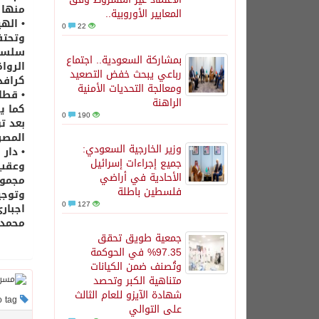
منها 
المعايير الأوروبية..
• الهي
0
22
وتحتف
سلسلة
بمشاركة السعودية.. اجتماع
الروا
رباعي يبحث خفض التصعيد
كرافد
ومعالجة التحديات الأمنية
• قطا
الراهنة
كما ي
0
190
المصرى ا
وزير الخارجية السعودي:
• دار 
جميع إجراءات إسرائيل
وعقب 
الأحادية في أراضي
فلسطين باطلة
وتوجي
0
127
اجبار
محمد 
جمعية طويق تحقق
97.35% في الحوكمة
وتُصنف ضمن الكيانات
متناهية الكبر وتحصد
شهادة الآيزو للعام الثالث
This post has no tag
على التوالي