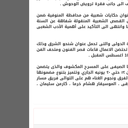
شيف الى جانب فقرة ترويض الوحوش .
عنوان حكايات شعبية من محافظة المنوفية ضمن
 القصص الشعبية المنقولة شفاهة عن السنة
ا وانتهى الى التأكيد على أهمية الأدب الشعبى
رة الدولى والتى تحمل عنوان شنحو الشرق وذلك
من 8 سنوات وبمشاركة 80 فنان من 50 دولة حيث تحتضن الاعمال قاعات قصر الفنون ومتحف الفن
انها الصيفى على المسرح المكشوف والذى يتضمن
مجموعة من العروض الفنية التي تقام في الثامنة مساءا خلال الفترة من ١٢ حتي ٢٠ يونيه الجاري وتتميز بتنوع مضمونها
لفرق ونجوم الغناء هم على التوالى فريق مسار
رقى ، الموسيقار هشام خرما ، كارمن سليمان ،