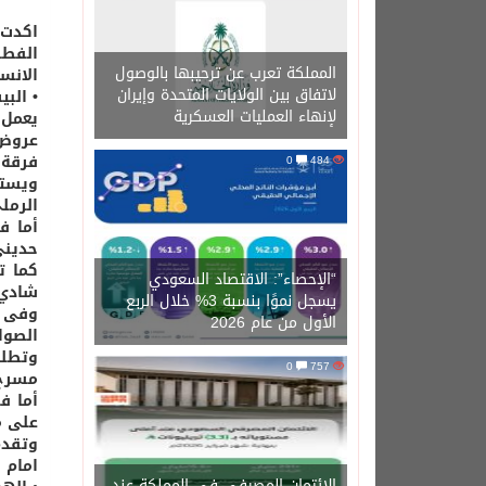
اكدت 
الفطر
المملكة تعرب عن ترحيبها بالوصول
الانس
لاتفاق بين الولايات المتحدة وإيران
• الب
لإنهاء العمليات العسكرية
عروض 
فرقة 
0
484
ويستق
الرملى
أما ف
حديني
كما ت
“الإحصاء”: الاقتصاد السعودي
شادي 
يسجل نموًا بنسبة 3% خلال الربع
وفى م
الأول من عام 2026
الصوا
وتطلق
0
757
مسرح 
أما ف
على م
وتقدم
امام 
الائتمان المصرفي في المملكة عند