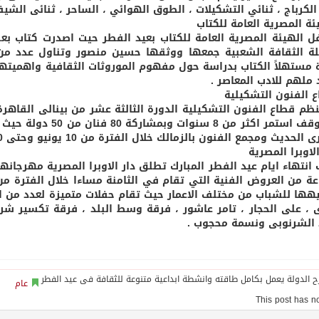
الكرباج ، ثنائي التشكيلات ، الطوق الهوائي ، الساحر ، ثنائى ال
ئة المصرية العامة للكتاب
ل الهيئة المصرية العامة للكتاب بعيد الفطر حيت اصدرت كتاب ب
 الثقافة الشعبية جمعها ووثقها حسين منصور وتناول عدد من
ة مستهلاً الكتاب بدراسة حول مفهوم الموروثات الثقافية واهميته
 ملهم للادب المعاصر .
ع الفنون التشكيلية
نظم قطاع الفنون التشكيلية الدورة الثالثة عشر من بينالى القاه
بعد توقف استمر اكثر 
لحديث ومجمع الفنون بالزمالك خلال الفترة من 10 يونيو وحتى 10 اغسطس المقبل .
الاوبرا المصرية
انتهاء ايام عيد الفطر المبارك تطلق دار الاوبرا المصرية مهرج
هها للشباب من مختلف الاعمار حيث تقام حفلات متميزة لعدد من ا
ى ، على الحجار ، تامر عاشور ، فرقة وسط البلد ، فرقة تكسير ش
الشرنوبى ونسمة محجوب .
عام