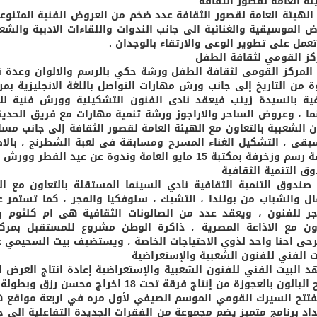
ئة العامة لقصور الثقافة
الهيئة العامة لقصور الثقافة عدد ضخم من العروض الفنية المتنو
ض الموسيقية والغنائية الى جانب الندوات واللقاءات الادبية والش
تعمل على تطوير الوعى والارتقاء بالوجدان .
ركز القومي لثقافة الطفل
المركز القومى لثقافة الطفل ورشة حكي بالرسم والالوان وعدة ن
ة من التاريخ إلى جانب ورش مهارات التواصل باللغة الانجليزية ب
فية بالسيدة زينب فيعقد نادى الفنون التشكيلية وورش فنية 
ما ، وعروض الساحر والاراجوز ورشة تنمية مهارات مع فريق الحديق
ن الشعبية بالتعاون مع الهيئة العامة لقصور الثقافة إلى جانب مساب
يقى ، التشكيل الغناء المسرح ومسابقة فى لعبة الشطرنج ، بالاضا
كتبة 15 مايو العامة وندوة عن عيد الفطر وورش فنية بمكتبة مركز شباب مدينة العبور .
وق التنمية الثقافية
صندوق التنمية الثقافية نادي السينما المستقلة بالتعاون مع 
ال والشباب من بولندا ، التشيك ، سلوفكيا والمجر ، كما تستمر ع
جر للفنون ، ويعقد عدد من الصالونات الثقافية هى ام كلثوم ب
اون مع الاذاعة المصرية ، ذاكرة الوطن مشروع للمستقبل بم
حى احنا واحد لذوي الاحتياجات الخاصة ، ويستضيف بيت السحيمي 
يت الفني للفنون الشعبية والإستعراضية
 البيت الفني للفنون الشعبية والإستعراضية إعادة انتاج العرض ا
ون بالعجوزة من إنتاج فرقة تحت 18 اخراج محسن رزق وبطولة مروة عبدالمنعم .
داد برنامج متميز يضم مجموعة من الفقرات الجديدة التفاعلية الى ج