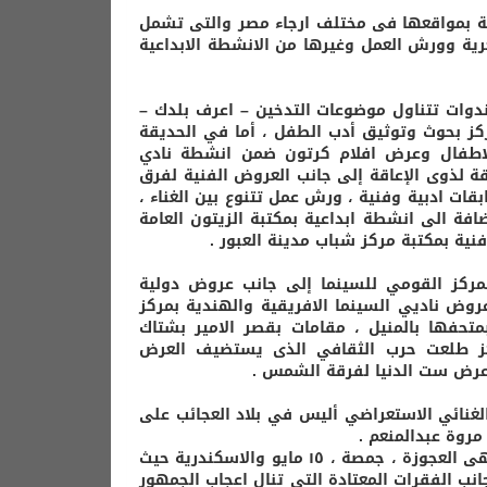
عة بمواقعها فى مختلف ارجاء مصر والتى تشمل
عرية وورش العمل وغيرها من الانشطة الابداعية
دوات تتناول موضوعات التدخين – اعرف بلدك –
مركز بحوث وتوثيق أدب الطفل ، أما في الحديقة
للاطفال وعرض افلام كرتون ضمن انشطة نادي
ة لذوى الإعاقة إلى جانب العروض الفنية لفرق
قات ادبية وفنية ، ورش عمل تتنوع بين الغناء ،
فة الى انشطة ابداعية بمكتبة الزيتون العامة
المركز القومي للسينما إلى جانب عروض دولية
روض ناديي السينما الافريقية والهندية بمركز
متحفها بالمنيل ، مقامات بقصر الامير بشتاك
ركز طلعت حرب الثقافي الذى يستضيف العرض
عرض ست الدنيا لفرقة الشمس .
لغنائي الاستعراضي أليس في بلاد العجائب على
كما يفتتح السيرك القومي الموسم الصيفي لأول مره في اربعة مواقع هى العجوزة ، جمصة ، ١٥ مايو والاسكندرية حيث
انب الفقرات المعتادة التى تنال اعجاب الجمهور