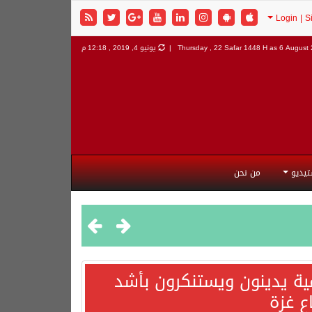
6 August 2
Thursday , 22 Safar 1448 H as
يونيو 4, 2019 , 12:18 م
تيديو
من نحن
مية يدينون ويستنكرون بأشد
ع غزة