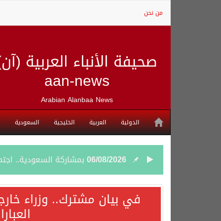
من نحن
صحيفة الأنباء العربية (آن)
aan-news
Arabian Alanbaa News
الدولية
العربية
الخليجية
السعودية
06/08/2026
بمشاركة السعودية.. اجتما
05/08/2026
وزير الخارجية السعودي: 
في بيان مشترك.. وزراء خارج
العبار
05/08/2026
جمعية طويق تحقق 97.35% في الحوكمة وتُصنف ضمن الكيانات متناهية الكبر وتحصد شهادة الآيزو للعام الثالث على التوالي