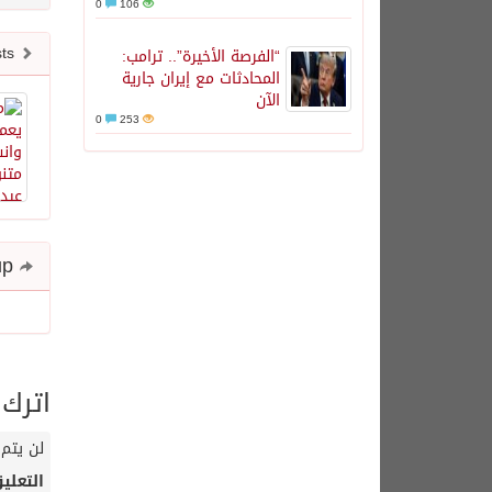
0
106
Newer posts
“الفرصة الأخيرة”.. ترامب:
المحادثات مع إيران جارية
الآن
0
253
Share and follow up
اترك 
لن يتم 
التعلي