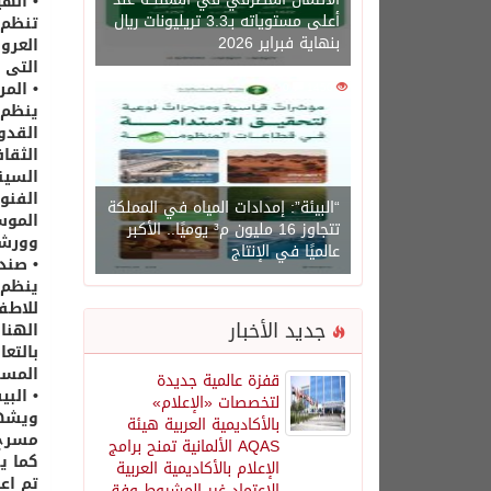
• الهي
أعلى مستوياته بـ3.3 تريليونات ريال
تنظم 
بنهاية فبراير 2026
العرو
التى 
• الم
0
1450
ينظم 
القدو
الثقا
السين
الفنو
“البيئة”: إمدادات المياه في المملكة
الموس
تتجاوز 16 مليون م³ يوميًا.. الأكبر
وورشة رسم وزخرفة بم
عالميًا في الإنتاج
• صند
ينظم 
للاطف
جديد الأخبار
الهنا
بالتع
المسر
قفزة عالمية جديدة
• الب
لتخصصات «الإعلام»
ويشهد
بالأكاديمية العربية هيئة
مسرح البال
AQAS الألمانية تمنح برامج
الإعلام بالأكاديمية العربية
تم اع
الاعتماد غير المشروط وفق