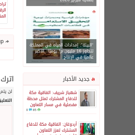
0
1450
Share and follow up
“البيئة”: إمدادات المياه في المملكة
تتجاوز 16 مليون م³ يوميًا.. الأكبر
عالميًا في الإنتاج
اترك 
جديد الأخبار
لن يتم 
شهباز شريف: اتفاقية مكة
للدفاع المشترك تمثل محطة
التعلي
مفصلية في مسار التعاون
0
85
أردوغان: اتفاقية مكة للدفاع
المشترك تعزز التعاون