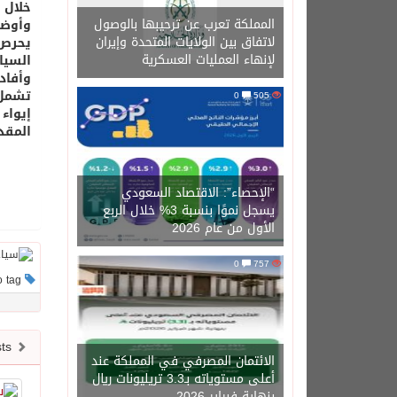
خلال 
المملكة تعرب عن ترحيبها بالوصول
وأوضح
لاتفاق بين الولايات المتحدة وإيران
يحرص 
لإنهاء العمليات العسكرية
السيا
وأفاد
تشمل:
0
505
‏إيوا
المقد
“الإحصاء”: الاقتصاد السعودي
يسجل نموًا بنسبة 3% خلال الربع
الأول من عام 2026
0
757
This post has no tag
Newer posts
الائتمان المصرفي في المملكة عند
أعلى مستوياته بـ3.3 تريليونات ريال
بنهاية فبراير 2026