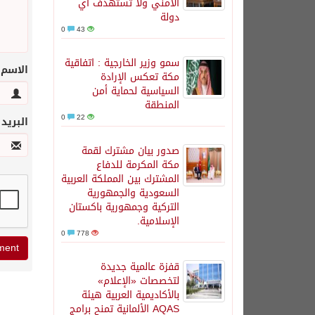
الأمني ولا تستهدف أي
دولة
0
43
سمو وزير الخارجية : اتفاقية
الاسم
مكة تعكس الإرادة
السياسية لحماية أمن
المنطقة
0
22
البريد
صدور بيان مشترك لقمة
مكة المكرمة للدفاع
المشترك بين المملكة العربية
السعودية والجمهورية
التركية وجمهورية باكستان
الإسلامية.
0
778
قفزة عالمية جديدة
لتخصصات «الإعلام»
بالأكاديمية العربية هيئة
AQAS الألمانية تمنح برامج