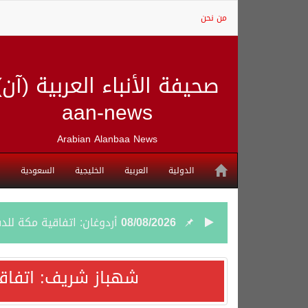
من نحن
صحيفة الأنباء العربية (آن)
aan-news
Arabian Alanbaa News
الدولية
العربية
الخليجية
السعودية
08/08/2026
أردوغان: اتفاقية مكة للد
08/08/2026
سمو وزير الخارجية : اتف
شهباز شريف: اتفاق
07/08/2026
صدور بيان مشترك لقمة مك