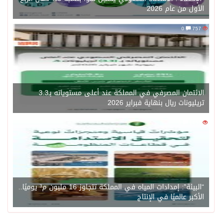
الأول من عام 2026
0
757
الائتمان المصرفي في المملكة عند أعلى مستوياته بـ3.3
تريليونات ريال بنهاية فبراير 2026
0
1450
“البيئة”: إمدادات المياه في المملكة تتجاوز 16 مليون م³ يوميًا..
الأكبر عالميًا في الإنتاج