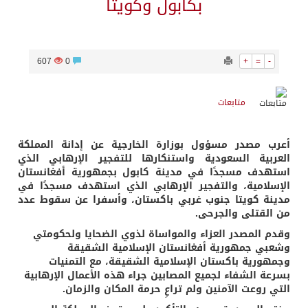
بكابول وكويتا
607
0
+
=
-
متابعات
أعرب مصدر مسؤول بوزارة الخارجية عن إدانة المملكة
العربية السعودية واستنكارها للتفجير الإرهابي الذي
استهدف مسجدًا في مدينة كابول بجمهورية أفغانستان
الإسلامية، والتفجير الإرهابي الذي استهدف مسجدًا في
مدينة كويتا جنوب غربي باكستان، وأسفرا عن سقوط عدد
من القتلى والجرحى.
وقدم المصدر العزاء والمواساة لذوي الضحايا ولحكومتي
وشعبي جمهورية أفغانستان الإسلامية الشقيقة
وجمهورية باكستان الإسلامية الشقيقة، مع التمنيات
بسرعة الشفاء لجميع المصابين جراء هذه الأعمال الإرهابية
التي روعت الآمنين ولم تراعِ حرمة المكان والزمان.