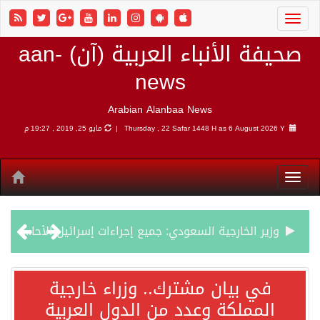
صحيفة الأنباء العربية (آن) aan-
news
Arabian Alanbaa News
6 August 2026 Y |
Thursday , 22 Safar 1448 H as
مايو 25, 2019 , 19:27 م
وزير الخارجية السعودي: جميع إجراءات إسرائيل الأحادية في أراضي فلسطين باطلة
جمعية طويق تحقق 97.35% في الحوكمة وتُصنف ضمن الكيانات متناهية الكبر وتحصد شهادة الآيزو للعام الثالث على التوالي
في بيان مشترك.. وزراء خارجية
المملكة وعدد من الدول العربية
“الفرصة الأخيرة”.. ترامب: المحادثات مع إيران جارية الآن