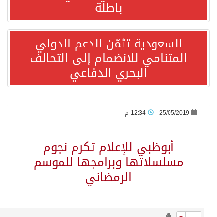
2821
0