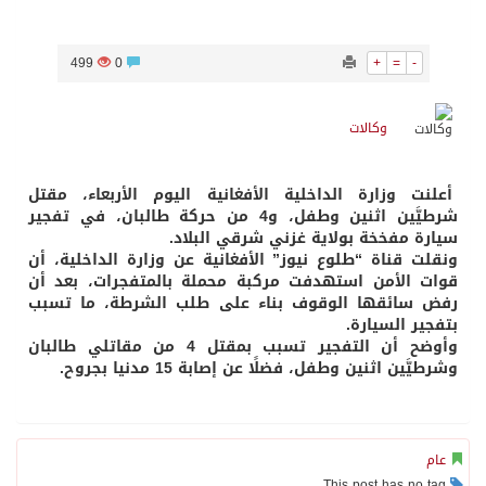
499
0
+
=
-
وكالات
أعلنت وزارة الداخلية الأفغانية اليوم الأربعاء، مقتل
شرطيَّين اثنين وطفل، و4 من حركة طالبان، في تفجير
سيارة مفخخة بولاية غزني شرقي البلاد.
ونقلت قناة “طلوع نيوز” الأفغانية عن وزارة الداخلية، أن
قوات الأمن استهدفت مركبة محملة بالمتفجرات، بعد أن
رفض سائقها الوقوف بناء على طلب الشرطة، ما تسبب
بتفجير السيارة.
وأوضح أن التفجير تسبب بمقتل 4 من مقاتلي طالبان
وشرطيَّين اثنين وطفل، فضلًا عن إصابة 15 مدنيا بجروح.
عام
This post has no tag