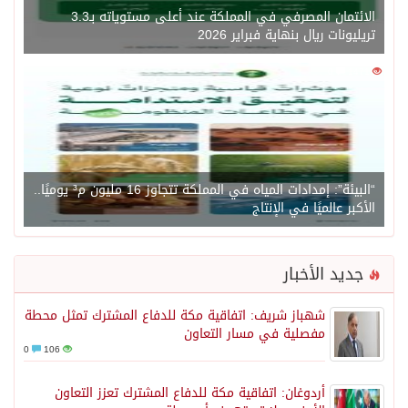
الائتمان المصرفي في المملكة عند أعلى مستوياته بـ3.3
تريليونات ريال بنهاية فبراير 2026
0
1471
“البيئة”: إمدادات المياه في المملكة تتجاوز 16 مليون م³ يوميًا..
الأكبر عالميًا في الإنتاج
جديد الأخبار
شهباز شريف: اتفاقية مكة للدفاع المشترك تمثل محطة
مفصلية في مسار التعاون
0
106
أردوغان: اتفاقية مكة للدفاع المشترك تعزز التعاون