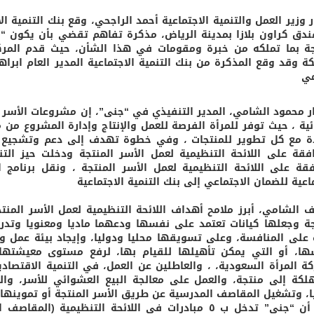
دق كراون بلازا بمدينة الرياض، مذكرة تفاهم تقضي بأن يكون “جن
كة وقد وقع المذكرة من بنك التنمية الاجتماعية المدير العام ابرا
مي
 محمود الشامي، المدير التنفيذي في “جنى”، إن مشروعات الأسر ا
ئية ، حيث توفر للمرأة الفرصة للعمل والإنتاج وإدارة المشروع م
دة مع كل تطوير للمنتجات ، وفي خطوة تهدف إلى دعم وتشجيع عم
فقة على اللائحة التنظيمية لعمل الأسر المنتجة ، ونقل برنامج ا
اعية للضمان الاجتماعي إلى بنك التنمية الاجتماعية
الشامي، أبرز ملامح أهداف اللائحة التنظيمية لعمل الأسر المنت
جة وجعلها كيانات تعتمد على نفسها ودعهما ماديا ومعنويا وتد
 على المنافسة، وعلى تسويقها محليا ودوليا، وإيجاد بيئة عمل وم
ها، أو التي يمكن تأهيلها للقيام بها، لرفع مستوى معيشتها 
ة المرأة السعودية، ، والعاطلين عن العمل، في التنمية الاقتص
كة إلى منتجة، والعمل على معالجة البيع العشوائي للأسر، وال
ا، وتشغيل المقاصف المدرسية عن طريق الأسر المنتجة أو تموينها 
وأكد أن “جنى” تدخل ‪‬