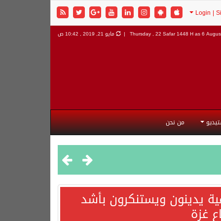
6 August
Thursday , 22 Safar 1448 H as
مايو 21, 2019 , 10:42 ص
تيديو
من نحن
مية يدينون ويستنكرون بأشد
ع غزة