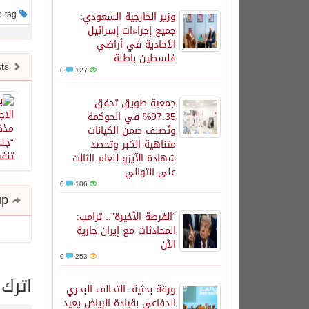
This post has no tag
وزير الخارجية السعودي:
جميع إجراءات إسرائيل
الأحادية في أراضي
فلسطين باطلة
Newer posts
0
127
جمعية طويق تحقق
97.35% في الحوكمة
وتُصنف ضمن الكيانات
متناهية الكبر وتحصد
شهادة الآيزو للعام الثالث
على التوالي
0
106
Share and follow up
“الفرصة الأخيرة”.. ترامب:
المحادثات مع إيران جارية
الآن
0
253
اترك 
ورقة بحثية: التحالف البحري
الدفاعي بقيادة الرياض يعيد