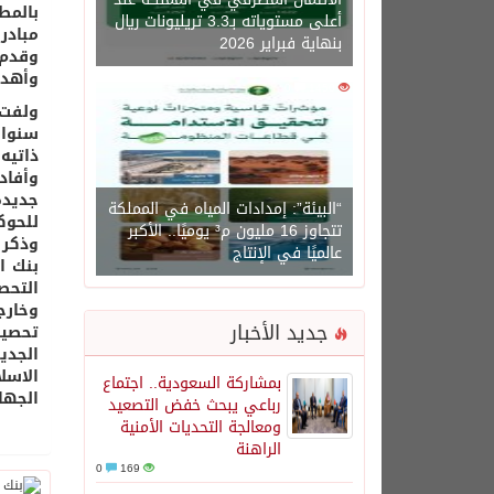
أعلى مستوياته بـ3.3 تريليونات ريال
‬مبادر
بنهاية فبراير 2026
وقدم 
وأهدا
0
1450
سنوات
ذاتي‪‬
وأفاد
جديدة
“البيئة”: إمدادات المياه في المملكة
للحوك‪‬
تتجاوز 16 مليون م³ يوميًا.. الأكبر
عالميًا في الإنتاج
وخارج
جديد الأخبار
تحص‪‬
الجدي
الاسلا
بمشاركة السعودية.. اجتماع
الجها
رباعي يبحث خفض التصعيد
ومعالجة التحديات الأمنية
الراهنة
0
169