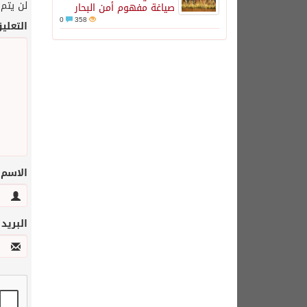
لن يتم 
صياغة مفهوم أمن البحار
0
358
التعلي
الاسم
البريد