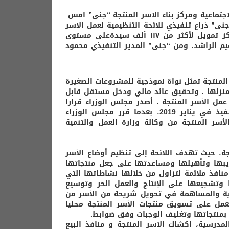
‏‪ بحضور وزير العمل والتنمية الاجتماعية أحمد الراجحي، وقع بنك التنمية الاجتماعية ومركز بناء الاسر المنتجة “جنى” امس
ى” ذراع تنفيذي للائحة التنظيمية لعمل الاسر
المنتجة بما تملكه من خبرة ومقومات في هذا الشأن، حيث قدم المركز تمويل لأكثر من ١١٧ ألف سيدةعلى مستوى
هيم الراشد، ومن “جنى” المدير التنفيذي محمود
لمنتجة تمثل نواة نموذجية للمشروعات الصغيرة
ن منزلها ، وتحقيق عائد مالي ودخل مستقل قابل
ل الأسر المنتجة ، أصدر مجلس الوزراء قرارا
بالموافقة على اللائحة التنظيمية لعمل الأسر المنتجة ودخلت حيز التنفيذ في يناير 2019، بعدما قرر مجلس الوزراء
لأسر المنتجة من وكالة وزارة العمل والتنمية
جة، حيث تهدف اللائحة إلى تنظيم أوضاع الأسر
ريبها وتأهيلها ومساعدتها على جعل منتجاتها
نافذ ملائمة لتزاول من خلالها نشاطاتها التي
وتشجيعها على الإنتاج والعمل الحر وتوسيع
ادية والمساهمة في تحويل شريحة من الأسر من
عمل على تسويق منتجات الأسر المنتجة محليا
بمنتجاتها وتغليف الوجبات وفق ضوابط.
ب ٥ مبادرات في اللائحة التنظيمية (المقاصف المدرسية، اكشاك الاسر المنتجة و منافذ البيع