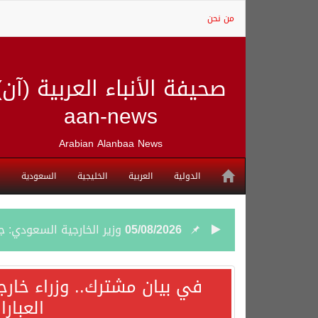
من نحن
صحيفة الأنباء العربية (آن)
aan-news
Arabian Alanbaa News
الدولية
العربية
الخليجية
السعودية
05/08/2026
وزير الخارجية السعودي: 
05/08/2026
جمعية طويق تحقق 97.35% في الحوكمة وتُصنف ضمن الكيانات متناهية الكبر وتحصد شهادة الآيزو للعام الثالث على التوالي
في بيان مشترك.. وزراء خارج
العبار
04/08/2026
“الفرصة الأخيرة”.. ترامب: 