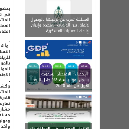
في فن
المملكة تعرب عن ترحيبها بالوصول
لاتفاق بين الولايات المتحدة وإيران
الممل
لإنهاء العمليات العسكرية
الشا‬
0
484
وأشار
النسا
للزيا
الموا
“الإحصاء”: الاقتصاد السعودي
الاجتم
يسجل نموًا بنسبة 3% خلال الربع
الأول من عام 2026
وكشف 
المنت
قادرة
0
757
تمارس
مشارك
مستهل
ودولي
الائتمان المصرفي في المملكة عند