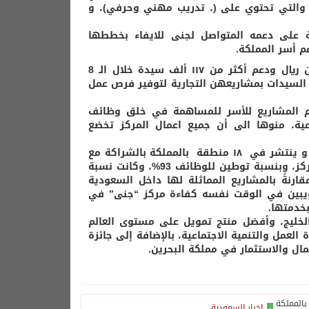
ة على دعمه المتواصل لجنى للايفاء بخططها
م أسر المملكة.
ولفت الشامي، الى ان مركز بناء الاسر المنتجة “جنى” قدم ٩٢٤ مليون ريال ودعم أكثر من ١١٧ ألف سيدة خلال الـ 8
لسيدات بمشاريعهن التجارية لتوفير فرص عمل
م المشاريع للأسر للمساهمة في خلق وظائف
ية، منوها الى أن جميع اعمال المركز تخضع
وذكر أن مركز ” جنى ” احدى مبادرات موسسة سليمان الراجحي الخيرية و ينتشر في ١٨ منطقة بالمملكة بالشراكة مع
بنك التنمية الاجتماعية وهو الشريك الاستراتيجي والممول الرئيسي للمركز، وبنسبة توطين للوظائف 93%، وكانت نسبة
 هذه نسبة متفوقة مقارنةً بالمشاريع المماثلة لها داخل السعودية
، ويبين في الوقت نفسه كفاءة مركز “جنى” في
خدمتها.
الخليج، وأفضل منتج تمويل على مستوى العالم
 العمل والتنمية الاجتماعية، بالإضافة إلى جائزة
مال والاستثمار في مملكة البحرين.
اخبار السعودية