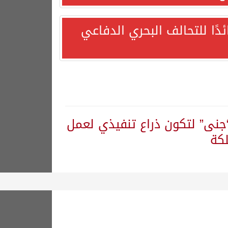
ئدًا للتحالف البحري الدفاعي
“جنى” لتكون ذراع تنفيذي لعمل
لكة
دًا التزامها باستقرار السوق البترولية