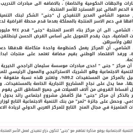
ة الدعم المالي غير المسترد للأسر المنتجة.
محمود الشامي المدير التنفيذي ل “جنى” الشكر لبنك التنمي
فها في دعم الاسر المنتجة بالمملكة بعدما قدم محطة اقراضية لدع
 الماضية، حيث يقدم التمويل على أساس القرض الحسن لينطلقن ا
ه لهن ولأسرهن .
 الشامي، أن المركز يعمل كمنظومة واحدة متكاملة هدفها دع
، ورفد الاقتصاد الوطني بقيم مضافة تعتمد على منتجات ابداع
مة.
التحصيل بالمركز من المستفيدات 99.2%، وتعتبر
ها، مما يدل على نجاح المشاريع التجارية الخاصة بالمستفيدات
يل أقساط القروض من آلاف العميلات في جميع المناطق التي يقوم ب
ر بالذكر أن مركز “جنى” فاز كأفضل مشروع اجتماعي رائد بدول 
مي، وحصل على جائزة “ثمر” من بنك التنمية الاجتماعية التابع لوزارة
ت المتميزة في مجال المنح التابع للمركز العربي الدولي لريادة الاع