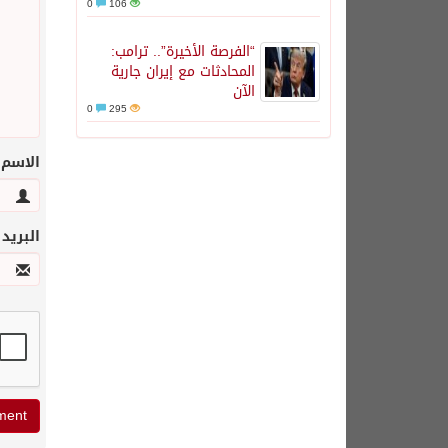
0
106
“الفرصة الأخيرة”.. ترامب:
المحادثات مع إيران جارية
الآن
0
295
الاسم
البريد