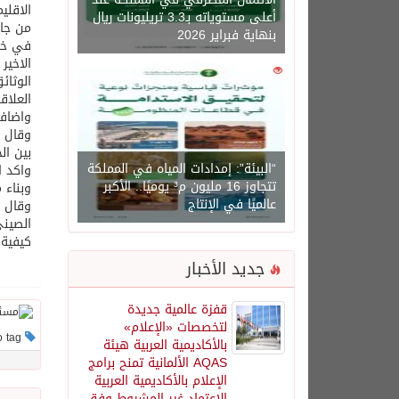
الاقلي
أعلى مستوياته بـ3.3 تريليونات ريال
من جان
بنهاية فبراير 2026
في ختا
الاخير
0
1450
الوثائ
العلاقا
واضاف 
وقال ا
بين ال
“البيئة”: إمدادات المياه في المملكة
واكد ا
تتجاوز 16 مليون م³ يوميًا.. الأكبر
وبناء 
عالميًا في الإنتاج
وقال ا
الصيني
كيفية 
جديد الأخبار
قفزة عالمية جديدة
لتخصصات «الإعلام»
This post has no tag
بالأكاديمية العربية هيئة
AQAS الألمانية تمنح برامج
الإعلام بالأكاديمية العربية
الاعتماد غير المشروط وفق