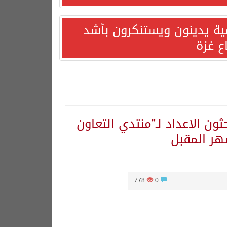
مية يدينون ويستنكرون بأشد
ع غزة
ثون الاعداد لـ”منتدي التعاون
هر المقبل
778
0