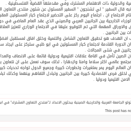
مية والدولية ذات الاهتمام المشترك وفي مقدمتها القضية الفلسطينية .
به قال السفير ” لي تشنجون ” السفير المسئول عن شئون منتدى التعاون العر
م الاجتماع ان ، اجتماع اليوم ركز على التحضير لاجتماع كبار المسئولين المق
 لوزراء الخارجية بين الجانبين العربي والصيني الذي عقد العام الماضي في 
ق والاوراق المهمة التي تم التوقيع عليها في الاجتماع الوزاري لتعزيز العلا
ت بين الجانبين .
ان الهدف هو تحقيق التعاون الشامل والتنمية وخلق افاق لمستقبل افضل لل
ن الدورة القادمة لاجتماع كبار المسئولين في ابو ظبي ستركز على ايجاد سبل
جانبين في شتى المجالات .
ن الصين تأمل في اقامة علاقات اقليمية ودولية قائمة على الانصاف والعدال
مجتمع عالمي اكثر سلاما وامنا وازدهارا ، لذلك سوف نعمل على ان نتعاون ب
ن العالم اليوم يمر بمتغيرات وتطورات كبيرة وجميع الدول تواجه تحديات كبيرة
 لخلق فرص اقتصادية كبيرة بين الجانبين وتبادل التفاهم بينهما وكذلك تبا
الامن اقليميا ودوليا .