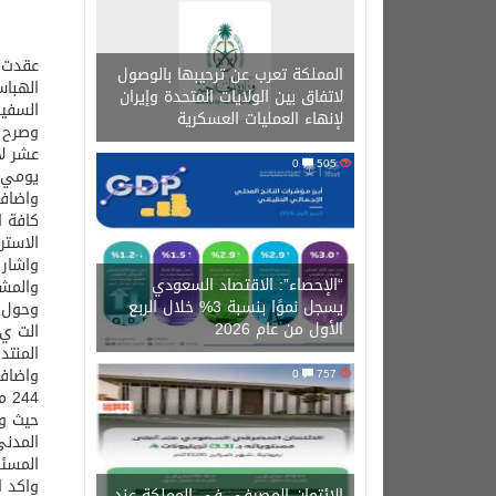
عقدت ا
المملكة تعرب عن ترحيبها بالوصول
الهباس
لاتفاق بين الولايات المتحدة وإيران
السفير
لإنهاء العمليات العسكرية
وصرح م
عشر لا
0
505
يومي 17و18 يونيو المقب
واضاف 
كافة ا
الاستر
“الإحصاء”: الاقتصاد السعودي
والمشا
يسجل نموًا بنسبة 3% خلال الربع
الأول من عام 2026
الت ي 
المنتد
0
757
44
المدني
المسئولي
واكد ا
الائتمان المصرفي في المملكة عند