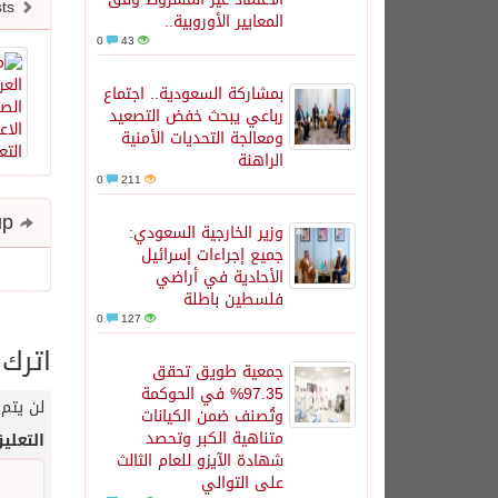
Newer posts
المعايير الأوروبية..
0
43
بمشاركة السعودية.. اجتماع
رباعي يبحث خفض التصعيد
ومعالجة التحديات الأمنية
الراهنة
0
211
Share and follow up
وزير الخارجية السعودي:
جميع إجراءات إسرائيل
الأحادية في أراضي
فلسطين باطلة
0
127
اترك 
جمعية طويق تحقق
97.35% في الحوكمة
لن يتم 
وتُصنف ضمن الكيانات
متناهية الكبر وتحصد
التعلي
شهادة الآيزو للعام الثالث
على التوالي