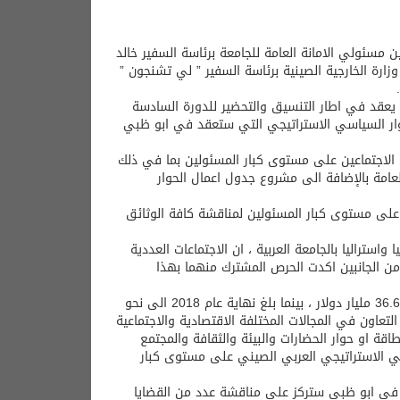
بين مسئولي الامانة العامة للجامعة برئاسة السفير خالد
زارة الخارجية الصينية برئاسة السفير ” لي تشنجون ”
اع يعقد في اطار التنسيق والتحضير للدورة السادسة
حوار السياسي الاستراتيجي التي ستعقد في ابو ظبي
 الاجتماعين على مستوى كبار المسئولين بما في ذلك
لعامة بالإضافة الى مشروع جدول اعمال الحوار
قرر عقد اجتماع عربي تنسيقي في ابو ظبي يوم 17 يونيو المقبل على مستوى كبار المسئولين لمناقشة كافة الوثائق
 ، قال مدير ادارة اسيا واستراليا بالجامعة العربية ، ان الاجتماعات العددية
ن الجانبين اكدت الحرص المشترك منهما بهذا
واضاف انه عند انشاء المنتدى عام 2004 كان حجم التبادل التجاري العربي الصيني 36.6 مليار دولار ، بينما بلغ نهاية عام 2018 الى نحو
 التعاون في المجالات المختلفة الاقتصادية والاجتماعية
ء في مجال الطاقة او حوار الحضارات والبيئة والثقافة والمجتمع
اسي الاستراتيجي العربي الصيني على مستوى كبار
ة في ابو ظبي ستركز على مناقشة عدد من القضايا