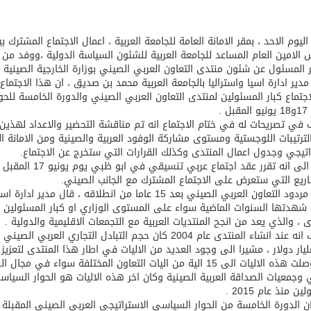
ليوم الاحد ، بمقر الامانة العامة للجامعة العربية ، اعمال الاجتماع المشترك 
 الامين العام المساعد للجامعة العربية للشئون السياسة الدولية ،ووفد من و
 المسئول عن شئون منتدى التعاون العربي الصيني بوزارة الخارجية الصينية .
دير ادارة اسيا واستراليا بالجامعة العربية محمد بن صديق ، ان هذا الاجتم
جتماع كبار المسئولين لمنتدى التعاون العربي الصيني والدورة الخامسة لل
ل .
في تصريحات له في ختام الاجتماع انه تم مناقشة التحضير والاعداد لهذين
لترتيبات اللوجستية ومستوى مشاركة الوفود العربية والصينية ومن الامانة ا
اتيجي وجدول اعمال المنتدى وكذلك القرارات التي ستخرج عن الاجتماع.
واشار الى انه ت‪‬
ريع التي ستعرض على الاجتماع المشترك مع الجانب الصيني.
وحول مردود التعاون العربي الصيني بعد 15 عاما من انطلاقه
شهدتها السنوات الماضية سواء على المستوى الوزاري او كبار المسئولين م
ى ، والذي يعد من انجح المنتديات العربية مع التجمعات الاقليمية والدولية .
2 مليار دولار ، مشيرا الى وجود العديد من الاليات في اطار هذا المنتدى لتعزيز
حيث وصلت هذه الاليات الى 15 الية من اليات التعاون المختلفة سوا
 وجمعيات الصداقة العربية الصينية وكان اخر هذه الاليات هو الحوار السي
ن منذ عام 2015 .
ن الدورة الخامسة من الحوار السياسي الاستراتيجي العربي الصيني المقبل