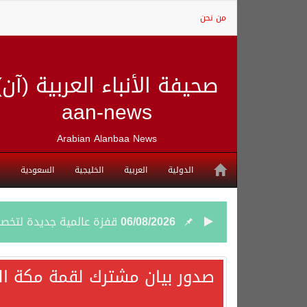
من نحن
صحيفة الأنباء العربية (آن)
aan-news
Arabian Alanbaa News
الدولية
العربية
الخليجية
السعودية
06/08/2026
قفزة عالمية جديدة لتخصصات «الإعلام» بالأكاديمية العربية هيئة S
06/08/2026
بمشاركة السعودية.. اجتما
صدور بيان مشترك لقمة مكة الم
05/08/2026
وزير الخارجية السعودي: 