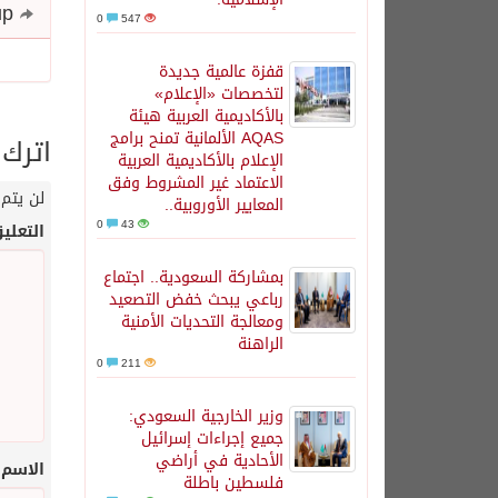
Share and follow up
0
547
قفزة عالمية جديدة
لتخصصات «الإعلام»
بالأكاديمية العربية هيئة
AQAS الألمانية تمنح برامج
اترك 
الإعلام بالأكاديمية العربية
الاعتماد غير المشروط وفق
لن يتم 
المعايير الأوروبية..
0
43
التعلي
بمشاركة السعودية.. اجتماع
رباعي يبحث خفض التصعيد
ومعالجة التحديات الأمنية
الراهنة
0
211
وزير الخارجية السعودي:
جميع إجراءات إسرائيل
الأحادية في أراضي
الاسم
فلسطين باطلة