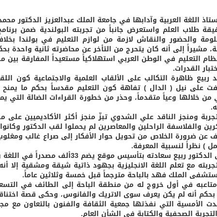
ستاذ اللغة العربية وآدابها في جامعة الملك عبدالعزيز الدكتور 
يقة طلاب العلم واستعرض جانباً من تجربته البولندية ضمن برنام
لومة والحضور والنقاش لازمة من لوازم التعليم في بولندا بخلاف 
ة، مشيراً إلى أنه كان يتحرج من التأخر عن محاضرته ثانية واحدة بحكم
نظام التعليم في الوطن العربي استهلاكياً مستعيداً المفارقة بين م
تبار القدرات.
د ربيع ظاهرة التكالب على الألقاب العلمية والاجتماعية كون ا
فت على نيل ( الدال ) تفاهة كون التعليم مقدساً بحكم ما يمنح 
 من خلالها وعياً متقدماً، وحذر من خطورة القراءات الضالة التي ي
.
تجربة ومنجز الناقد علي الشدوي تبزّ منجز أكثر الأكاديميين على 
رين والفلاسفة الراحلين والمعاصرين لم يحملوا لقب الدكتور وكانوا
عن ضرورة الخلاص من تحويل حوار الأفكار إلى صراع غالب ومغلوب. 
ل ) نظراً لنسبية المعرفة.
ر ربيع سعادته بتأسيس موقع يضم 33ألف مصدراً في اللغة والأدب و7 آلاف رسالة علمية، و5 آلاف بحثاً.
تجربته مع تعلم اللغة الانجليزية بجهود ذاتية شيقة ومشقية إلا 
تشفى الملك فهد بالباحة مترجماً قبل خمسة وثلاثين عاماً.
متاعبه في أول خروج له من منطقة الباحة إلى الطائف في التسعين
بحكم أنه لم يكن يعرف سوى الاتريك والفانوس، وحكى قصة اختناقه
 الأمسية التي نفذتها جمعية الثقافة والفنون بالتعاون مع مجلس
لتجربة الصحفية والكتابة في الشأن العام.