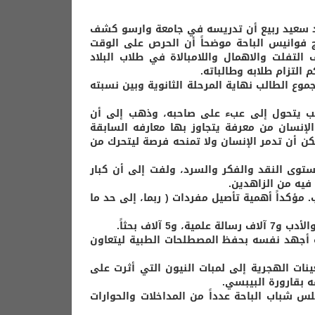
محمد سعيد ربيع أن تدريسه في جامعة وارسو كشف
ج فوانيس الباحة موضحاً أن الحرص على الوقت
التفلت والاهمال واللامبالاة في طلاب البلاد
 التزام طلابه وطالباته.
جموع الطالب نهاية المرحلة الثانوية وبين نسبته
للقب يتحول إلى عبء على صاحبه، وذهب إلى أن
الإنسان من معرفة يتجاوز بها معارفه السابقة
مكن أن تدمر الإنسان ولا تمنحه فرصة ليتحرك من
مستوى النقد والفكر والسرد، ولفت إلى أن كبار
 فيه من الزاهدين.
مؤكداً أهمية تأصيل مفردات ( ربما، إلى حد ما
أنه أجهد نفسه بحفظ المصطلحات الطبية ليتعاون
ات الهجرية إلى لمبات النيون التي أثرت على
 بقارورة البيبسي.
 شباب الباحة عدداً من المداخلات والحوارات