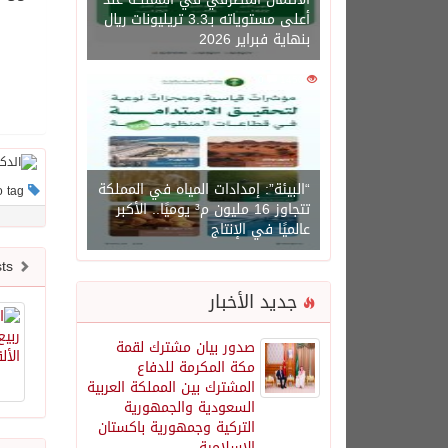
أعلى مستوياته بـ3.3 تريليونات ريال
بنهاية فبراير 2026
0
1450
“البيئة”: إمدادات المياه في المملكة
This post has no tag
تتجاوز 16 مليون م³ يوميًا.. الأكبر
عالميًا في الإنتاج
Newer posts
جديد الأخبار
صدور بيان مشترك لقمة
مكة المكرمة للدفاع
المشترك بين المملكة العربية
السعودية والجمهورية
التركية وجمهورية باكستان
الإسلامية.