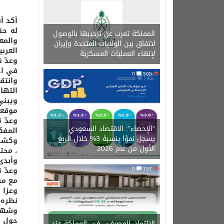
أكد أ
له حق
المملكة تعرب عن ترحيبها بالوصول
والمع
لاتفاق بين الولايات المتحدة وإيران
العربي
لإنهاء العمليات العسكرية
وعدّ 
في اخ
0
505
وانتق
التها
ويبني
موقعه
وعدّ 
“الإحصاء”: الاقتصاد السعودي
المفك
يسجل نموًا بنسبة 3% خلال الربع
وكشف 
الأول من عام 2026
، محتم
وأبدى الدكتو
757
0
وعدّ 
مع مس
وعزا 
نظره 
وشهدت
حول ا
الائتمان المصرفي في المملكة عند