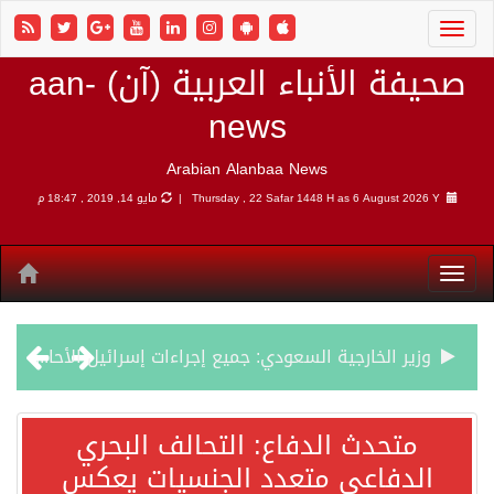
صحيفة الأنباء العربية (آن) aan-
news
Arabian Alanbaa News
6 August 2026 Y |
Thursday , 22 Safar 1448 H as
مايو 14, 2019 , 18:47 م
وزير الخارجية السعودي: جميع إجراءات إسرائيل الأحادية في أراضي فلسطين باطلة
جمعية طويق تحقق 97.35% في الحوكمة وتُصنف ضمن الكيانات متناهية الكبر وتحصد شهادة الآيزو للعام الثالث على التوالي
متحدث الدفاع: التحالف البحري
الدفاعي متعدد الجنسيات يعكس
“الفرصة الأخيرة”.. ترامب: المحادثات مع إيران جارية الآن