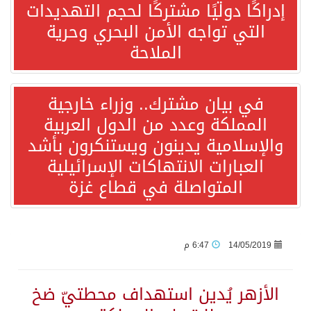
إدراكًا دوليًا مشتركًا لحجم التهديدات
التي تواجه الأمن البحري وحرية
ورقة بحثية: التحالف البحري الدفاعي بقيادة الرياض يعيد صياغة مفهوم أمن البحار
الملاحة
انطلاق المرحلة الأولى من مقابلات متطوعي كأس آسيا السعودية 2027 في الخبر
في بيان مشترك.. وزراء خارجية
المملكة وعدد من الدول العربية
إعلام أميركي: مباحثات واشنطن وطهران ستركز على حرية الملاحة بهرمز
والإسلامية يدينون ويستنكرون بأشد
العبارات الانتهاكات الإسرائيلية
ترامب: الأمير محمد بن سلمان يفضل الحوار بخصوص إيران لخفض التصعيد
المتواصلة في قطاع غزة
السعودية لإيران: حريصون على مواصلة دورنا الإقليمي في إحلال الأمن والاستقرار
قفزة عالمية جديدة لتخصصات «الإعلام» بالأكاديمية العربية هيئة AQAS الألمانية تمنح برامج الإعلام بالأكاديمية العربية الاعتماد غير المشروط وفق المعايير الأوروبية..
14/05/2019
6:47 م
بمشاركة السعودية.. اجتماع رباعي يبحث خفض التصعيد ومعالجة التحديات الأمنية الراهنة
الأزهر يُدين استهداف محطتيّ ضخ