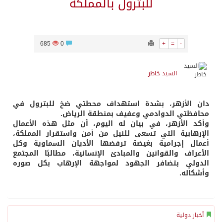
للبترول بالمملكة
685
0
+
=
-
السيد خاطر
دان الأزهر، بشدة استهداف محطتي ضخ للبترول في
محافظتي الدوادمي وعفيف بمنطقة الرياض.
وأكد الأزهر، في بيان له اليوم، أن مثل هذه الأعمال
الإرهابية التي تسعى للنيل من أمن واستقرار المملكة،
أعمال إجرامية بغيضة ترفضها الأديان السماوية وكل
الأعراف والقوانين والمبادئ الإنسانية، مطالبًا المجتمع
الدولي بتضافر الجهود لمواجهة الإرهاب بكل صوره
وأشكاله.
أخبار دولية